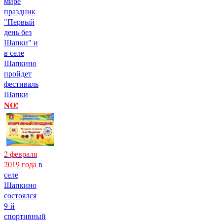
мире
праздник
"Первый
день без
Шапки" и
в селе
Шапкино
пройдет
фестиваль
Шапки
NO!
2 февраля
2019 года
в
селе
Шапкино
состоялся
9-й
спортивный