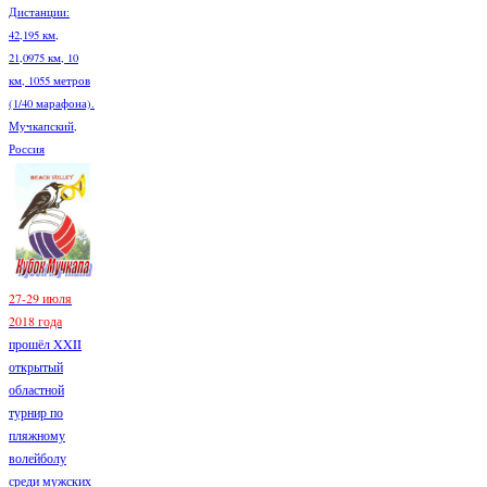
Дистанции:
42,195 км,
21,0975 км, 10
км, 1055 метров
(1/40 марафона).
Мучкапский,
Россия
27-29 июля
2018 года
прошёл XXII
открытый
областной
турнир по
пляжному
волейболу
среди мужских