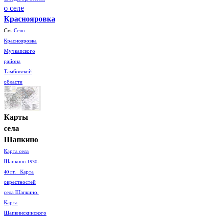
о селе
Краснояровка
См.
Село
Краснояровка
Мучкапского
района
Тамбовской
области
Карты
села
Шапкино
Карта села
Шапкино 1930-
40 гг. Карта
окрестностей
села Шапкино.
Карта
Шапкинскинского