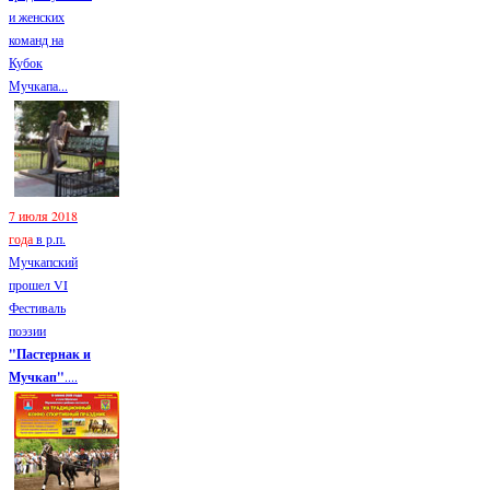
и женских
команд на
Кубок
Мучкапа...
7 июля 2018
года
в р.п.
Мучкапский
прошел VI
Фестиваль
поэзии
"Пастернак и
Мучкап"
....