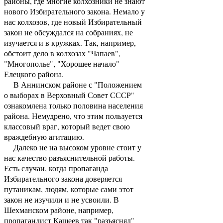
районы, где многие колхозники не знают
нового Избирательного закона. Немало у
нас колхозов, где новый Избирательный
закон не обсуждался на собраниях, не
изучается и в кружках. Так, например,
обстоит дело в колхозах "Чапаев",
"Многополье", "Хорошее начало"
Елецкого района.
В Аннинском районе с "Положением
о выборах в Верховный Совет СССР"
ознакомлена только половина населения
района. Немудрено, что этим пользуется
классовый враг, который ведет свою
враждебную агитацию.
Далеко не на высоком уровне стоит у
нас качество разъяснительной работы.
Есть случаи, когда пропаганда
Избирательного закона доверяется
путаникам, людям, которые сами этот
закон не изучили и не усвоили. В
Шехманском районе, например,
пропагандист Кащеев так "разъяснял"