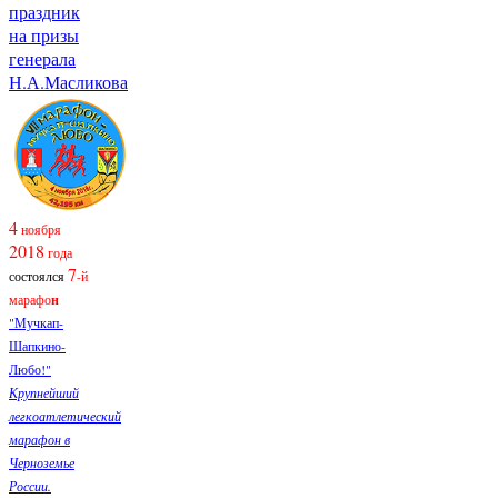
праздник
на призы
генерала
Н.А.Масликова
4
ноября
2018
года
7
состоялся
-й
марафо
н
"Мучкап-
Шапкино-
Любо!"
Крупнейший
легкоатлетический
марафон в
Черноземье
России.