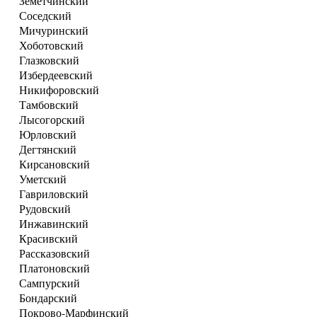
Земетчинский
Соседский
Мичуринский
Хоботовский
Глазковский
Избердеевский
Никифоровский
Тамбовский
Лысогорский
Юрловский
Дегтянский
Кирсановский
Уметский
Гавриловский
Рудовский
Инжавинский
Красивский
Рассказовский
Платоновский
Сампурский
Бондарский
Покрово-Марфинский