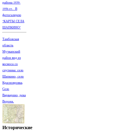
района 1939-
1956 гг. В
фотогалерею
"КАРТЫ СЕЛА
ШАПКИНО"
Тамбовская
область
Мучкапский
район вид из
космоса со
спутника: село
Шапкино, село
Краснояровка,
Село
Варварино, река
Ворона.
Исторические