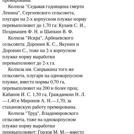
Колхоза "Седьмая годовщина смерти
Ленина", Сергиевского сельсовета,
плугари на 2-х корпусном плужке норму
перевыполняют до 1,70 га: Кулаев С. И.,
Позднышев Ф. Н. и Шапкин В. Ф.
Колхоза "Искра", Арбньевского
сельсовета: Доронин К. С., Якунин и
Доронин С., тоже на 2-х корпусном
плужке норму выработки
перевыполняют до 2-х га.
Колхоза им. Сапрыкина того же
сельсовета, плугари на однокорпусном
плужке, вместо нормы 0,70 га,
перевыполняют на 200 и более проц.
Кабанов И. С. 1,50 га, Гражданкин Н. Л.
—1,40 и Миронов А. Н.—1,70, за
стахановскую работу премированы.
Колхоза "Труд", Владимировского
сельсовета, тоже на однокорпусном
плужке норму выработки
перевыполняют: Горлов М. М.—вместо