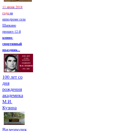
11 июня 2018
года
на
ипподроме села
Шапкино
прошел 12-й
конно-
спортивный
праздник...
100 лет со
дня
рождения
академика
М.И.
Кузина
Видеоролик