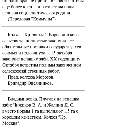
ни один враг не проник в Советы, чтобы
еще более крепла и расцветала наша
великая социалистическая родина.
(Передовая "Коммуны")
Колхоз "Кр. звезда", Варваринского
сельсовета, полностью закончил все
обязательные поставки государству, сев
озимых и подсолнуха, к 15 октября
закончит вспашку зяби. XX годовщину
Октября встретим полным закончением
сельскохозяйственных работ.
Пред. колхоза Морозов.
Бригадир Овсянников.
Владимировка. Плугаря на вспашка
зяби: Чижиков В. А. и Жалнин Д. С.
вместо нормы 1 га выполняют 1,5 га с
хорошим качеством. Колхоз "Кр.
Москва".