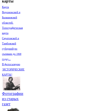
карты
Карта
Воронежской и
Балашовской
областей.
Топографическая
карта
Саратовской и
Тамбовской
губерний(по
съемкам до 1868
года)...
В фотогалерею
"ИСТОРИЧЕСКИЕ
КАРТЫ"
Фотографии
из старых
газет