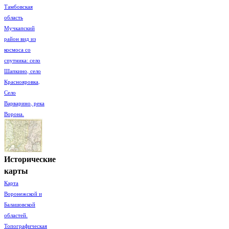
Тамбовская
область
Мучкапский
район вид из
космоса со
спутника: село
Шапкино, село
Краснояровка,
Село
Варварино, река
Ворона.
Исторические
карты
Карта
Воронежской и
Балашовской
областей.
Топографическая