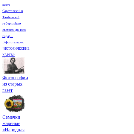
карта
Саратовской и
Тамбовской
губерний(по
съемкам до 1868
года)...
В фотогалерею
"ИСТОРИЧЕСКИЕ
КАРТЫ"
Фотографии
из старых
газет
Семечки
жареные
«Народная