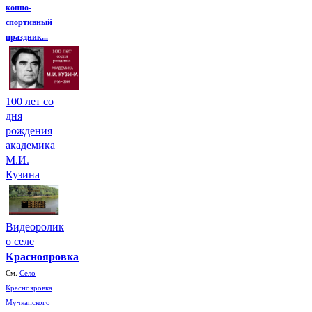
конно-
спортивный
праздник...
100 лет со
дня
рождения
академика
М.И.
Кузина
Видеоролик
о селе
Краснояровка
См.
Село
Краснояровка
Мучкапского