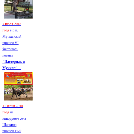
7 июля 2018
года
в р.п.
Мучкапский
прошел VI
Фестиваль
поэзии
"Пастернак и
Мучкап"
....
11 июня 2018
года
на
ипподроме села
Шапкино
прошел 12-й