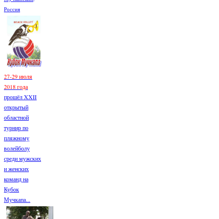
Россия
27-29 июля
2018 года
прошёл XXII
открытый
областной
турнир по
пляжному
волейболу
среди мужских
и женских
команд на
Кубок
Мучкапа...