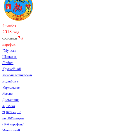
4
ноября
2018
года
7
состоялся
-й
марафо
н
"Мучкап-
Шапкино-
Любо!"
Крупнейший
легкоатлетический
марафон в
Черноземье
России.
Дистанции:
42,195 км,
21,0975 км, 10
км, 1055 метров
(1/40 марафона).
Мучкапский,