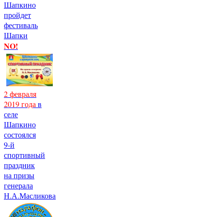
Шапкино
пройдет
фестиваль
Шапки
NO!
2 февраля
2019 года
в
селе
Шапкино
состоялся
9-й
спортивный
праздник
на призы
генерала
Н.А.Масликова