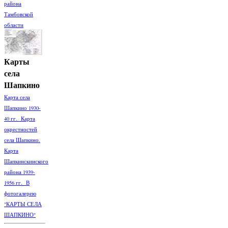
района
Тамбовской
области
Карты
села
Шапкино
Карта села
Шапкино 1930-
40 гг. Карта
окрестностей
села Шапкино.
Карта
Шапкинскинского
района 1939-
1956 гг. В
фотогалерею
"КАРТЫ СЕЛА
ШАПКИНО"