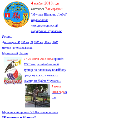
4
2018
ноября
года
7
состоялся
-й марафо
н
"Мучкап-Шапкино-Любо!"
Крупнейший
легкоатлетический
марафон в Черноземье
России.
Дистанции: 42,195 км, 21,0975 км, 10 км, 1055
метров (1/40 марафона).
Мучкапский, Россия
27-29 июля 2018 года
прошёл
XXII открытый областной
турнир по пляжному волейболу
среди мужских и женских
команд на Кубок Мучкапа...
7 июля
2018 года
в
р.п.
Мучкапский прошел VI Фестиваль поэзии
"Пастернак и Мучкап"
....