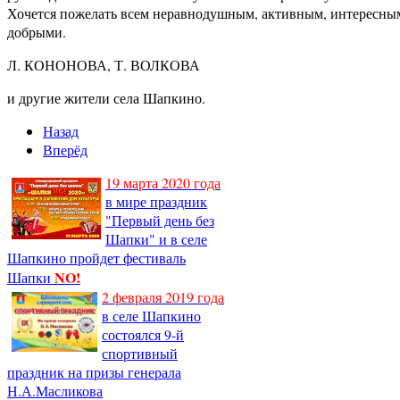
Хочется пожелать всем неравнодушным, активным, интересным 
добрыми.
Л. КОНОНОВА, Т. ВОЛКОВА
и другие жители села Шапкино.
Назад
Вперёд
19 марта 2020 года
в мире праздник
"Первый день без
Шапки" и в селе
Шапкино пройдет фестиваль
NO!
Шапки
2 февраля 2019 года
в селе Шапкино
состоялся 9-й
спортивный
праздник на призы генерала
Н.А.Масликова