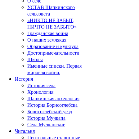
О селе
УСТАВ Шапкинского
сельсовета
«НИКТО НЕ ЗАБЫТ,
НИЧТО НЕ ЗАБЫТО»
Гражданская война
О наших земляках
Образование и культура
Достопримечательности
Школы
Именные списки. Первая
мировая война.
История
История села
Хронология
Шапкинская археология
История Борисоглебска
Борисоглебский уезд
История Мучкапа
Села Мучкапские
Читальня
Центральные старинные