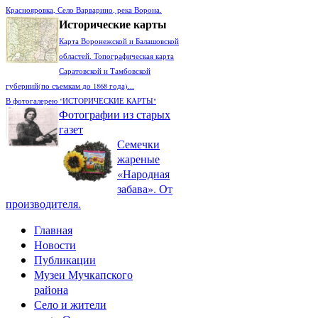
Краснояровка, Село Варварино, река Ворона.
Исторические карты
Карта Воронежской и Балашовской
областей. Топографическая карта
Саратовской и Тамбовской
губерний(по съемкам до 1868 года)...
В фотогалерею "ИСТОРИЧЕСКИЕ КАРТЫ"
Фотографии из старых
газет
Семечки
жареные
«Народная
забава». От
производителя.
Главная
Новости
Публикации
Музеи Мучкапского
района
Село и жители