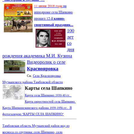
11 июня 2018 года
на
ипподроме села Шапкино
прошел 12-й
конно-
спортивный праздник...
100
лет
со
дня
рождения академика М.И. Кузина
Видеоролик о селе
Краснояровка
См.
Село Краснояровка
Мучкапского района Тамбовской области
Карты села Шапкино
Карта села Шапкино 1930-40 гг.
Карта окрестностей села Шапкино.
Карта Шапкинскинского района 1939-1956 гг. В
фотогалерею "КАРТЫ СЕЛА ШАПКИНО"
Тамбовская область Мучкапский район вид из
космоса со спутника: село Шапкино, село