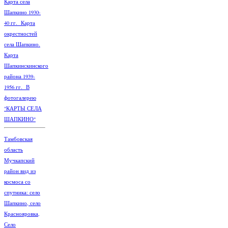
Карта села
Шапкино 1930-
40 гг. Карта
окрестностей
села Шапкино.
Карта
Шапкинскинского
района 1939-
1956 гг. В
фотогалерею
"КАРТЫ СЕЛА
ШАПКИНО"
Тамбовская
область
Мучкапский
район вид из
космоса со
спутника: село
Шапкино, село
Краснояровка,
Село