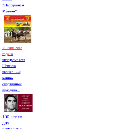
"Пастернак и
Мучкап"
....
11 июня 2018
года
на
ипподроме села
Шапкино
прошел 12-й
конно-
спортивный
праздник...
100 лет со
дня
рождения