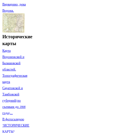
Варварино, река
Ворона.
Исторические
карты
Карта
Воронежской и
Балашовской
областей.
Топографическая
карта
Саратовской и
Тамбовской
губерний(по
съемкам до 1868
года)...
В фотогалерею
"ИСТОРИЧЕСКИЕ
КАРТЫ"