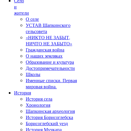
Село
и
жители
О селе
УСТАВ Шапкинского
сельсовета
«НИКТО НЕ ЗАБЫТ,
НИЧТО НЕ ЗАБЫТО»
Гражданская война
О наших земляках
Образование и культура
Достопримечательности
Школы
Именные списки. Первая
мировая война.
История
История села
Хронология
Шапкинская археология
История Борисоглебска
Борисоглебский уезд
История Мучкапа