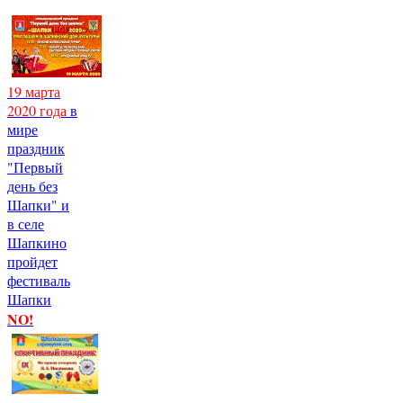
19 марта
2020 года
в
мире
праздник
"Первый
день без
Шапки" и
в селе
Шапкино
пройдет
фестиваль
Шапки
NO!