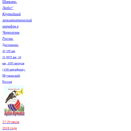
Шапкино-
Любо!"
Крупнейший
легкоатлетический
марафон в
Черноземье
России.
Дистанции:
42,195 км,
21,0975 км, 10
км, 1055 метров
(1/40 марафона).
Мучкапский,
Россия
27-29 июля
2018 года