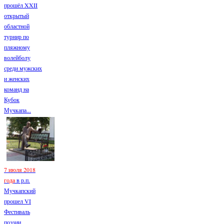
прошёл XXII
открытый
областной
турнир по
пляжному
волейболу
среди мужских
и женских
команд на
Кубок
Мучкапа...
7 июля 2018
года
в р.п.
Мучкапский
прошел VI
Фестиваль
поэзии