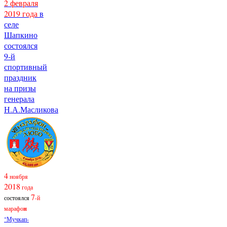
2 февраля
2019 года
в
селе
Шапкино
состоялся
9-й
спортивный
праздник
на призы
генерала
Н.А.Масликова
4
ноября
2018
года
7
состоялся
-й
марафо
н
"Мучкап-