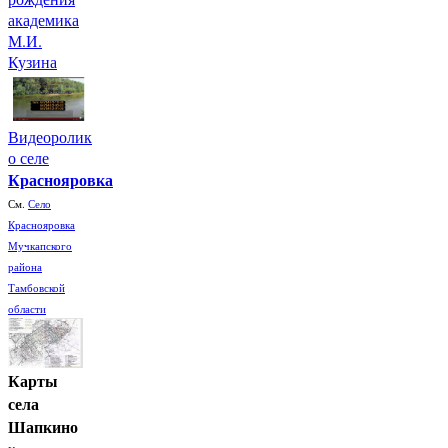
академика
М.И.
Кузина
Видеоролик
о селе
Краснояровка
См.
Село
Краснояровка
Мучкапского
района
Тамбовской
области
Карты
села
Шапкино