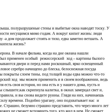
ыша, полуразрушеные стены и выбитые окна наводят тоску. У
рности несущимся мимо годам. А вокруг кипит жизнь: люди
у -а дом продолжает стоять и тихо, едва заметно ветшать. А
о кипела жизнь?
она. В начале фильма, когда на дне океана нашли
да был применен особый режиссерский ход – картины былого
рываются двери и перед нами роскошный, ярко освещенный
ловое серебро начищено до блеска, белоснежная посуда
олы покрыты слоем тины, под толщей воды едва можно что-то
серский ход мы можем применить и в своем воображении, ведь
ля есть своя история, но она есть и у нашего дома, пусть и
ы слышите,как скрипнула калитка, в окнах замерцал свет и,
правила, и вы снова видите руины. Глядя на них, начинаешь
 силу времени. Подобно урагану, оно подхватывает нас и
ме. Страшно, безумно страшно представить, что через много лет
охожих не сможет вспомнить того, кто жил в нем. Не сможет