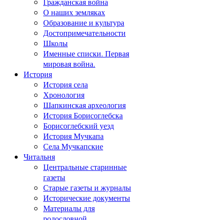
Гражданская война
О наших земляках
Образование и культура
Достопримечательности
Школы
Именные списки. Первая
мировая война.
История
История села
Хронология
Шапкинская археология
История Борисоглебска
Борисоглебский уезд
История Мучкапа
Села Мучкапские
Читальня
Центральные старинные
газеты
Старые газеты и журналы
Исторические документы
Материалы для
родословной