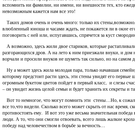
вспомнить ни фамилии, ни имени, ни внешности тех, кто ежедн
невозможным кажется нам все это!
Таких домов очень и очень много: только их стены,возможно,
влюбленный юноша и часами ждать, не покажется ли в окне ег
поговорить с ней или, испугавшись, спрячется за куст смороди
А возможно, здесь жили двое стариков, которые растапливали 
разгорающихся дров. А на лето к ним приезжали внуки, и дом
ворчали и просили внуков не шуметь так сильно, но на самом д
Ну а может здесь жила молодая пара, только начавшая семейну
которому предстоит расти здесь, эти стены увидят его первые 
огромным букетом цветов пойдет в первый класс, и слезы счас
– он увидит жизнь целой семьи и будет хранить их секреты и т
Вот то немногое, что могут помнить эти стены…Но, к сожале
все то,что видели. Сколько всего может скрыть от нас время, с
противостоять ему. И вот это уже весьма значительная победа 
люди. А то, что они смогли отвоевать, всего лишь жалкие крох
победу над человечеством в борьбе за вечность…