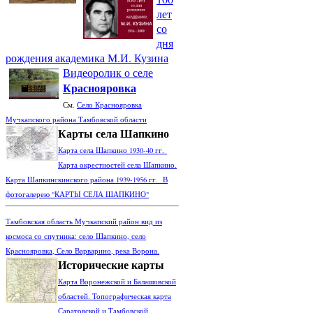
лет
со
дня
рождения академика М.И. Кузина
Видеоролик о селе
Краснояровка
См.
Село Краснояровка
Мучкапского района Тамбовской области
Карты села Шапкино
Карта села Шапкино 1930-40 гг.
Карта окрестностей села Шапкино.
Карта Шапкинскинского района 1939-1956 гг. В
фотогалерею "КАРТЫ СЕЛА ШАПКИНО"
Тамбовская область Мучкапский район вид из
космоса со спутника: село Шапкино, село
Краснояровка, Село Варварино, река Ворона.
Исторические карты
Карта Воронежской и Балашовской
областей. Топографическая карта
Саратовской и Тамбовской