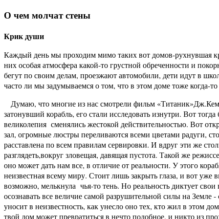
О чем молчат стены
Крик души
Каждый день мы проходим мимо таких вот домов-рухнувшая кр
них особая атмосфера какой-то грустной обреченности и поко
бегут по своим делам, проезжают автомобили, дети идут в школ
часто ли мы задумываемся о том, что в этом доме тоже когда-т
Думаю, что многие из нас смотрели фильм «Титаник»Дж.Кемер
затонувший корабль, его стали исследовать изнутри. Вот тог
великолепия сменялись жестокой действительностью. Вот отк
зал, огромные люстры переливаются всеми цветами радуги, сто
расставлена по всем правилам сервировки. И вдруг эти же ст
разглядеть,вокруг зловещая, давящая пустота. Такой же режис
оно может дать нам все, в отличие от реальности. У этого кораб
неизвестная всему миру. Стоит лишь закрыть глаза, и вот уже в
возможно, мелькнула чья-то тень. Но реальность диктует свои 
осознавать все величие самой разрушительной силы на Земле -
уносит в неизвестность, как унесло оно тех, кто жил в этом до
твой дом может превратиться в нечто подобное, и никто из пр