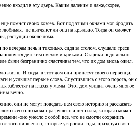
евно входил в эту дверь. Каким далеким и даже,скорее,
еще помнят своих хозяев. Вот под этими окнами мог бродить
о любимая, не выглянет ли она на крыльцо. Тогда он сможет
ны, растущий около дома.
по вечерам печь и тихонько, сидя за столом, слушали треск
 наполнялся детским смехом и криками. Старики недовольно
еле были безгранично счастливы тем, что их дом вновь ожил.
ю жизнь. И сюда, в этот дом они принесут своего первенца,
шаги и услышат первые слова. Спустившись с этого порога, он с
тья заблестят на глазах у мамы. Этот дом увидит очень многое
айны вечно.
нию, они не могут поведать нам свою историю и рассказать
колько всего оно может разрушить и нет силы, которая сможет
времени -оно унесло с собой все, что не смогли сохранить
и от того пиршества, которые устроили годы, празднуя свою