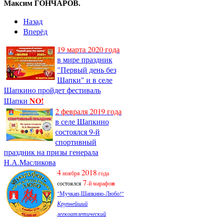
Максим ГОНЧАРОВ.
Назад
Вперёд
19 марта 2020 года
в мире праздник
"Первый день без
Шапки" и в селе
Шапкино пройдет фестиваль
NO!
Шапки
2 февраля 2019 года
в селе Шапкино
состоялся 9-й
спортивный
праздник на призы генерала
Н.А.Масликова
4
2018
ноября
года
7
состоялся
-й марафо
н
"Мучкап-Шапкино-Любо!"
Крупнейший
легкоатлетический