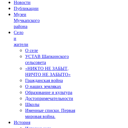
Новости
Публикации
Музеи
Мучкапского
района
Село
и
жители
О селе
УСТАВ Шапкинского
сельсовета
«НИКТО НЕ ЗАБЫТ,
НИЧТО НЕ ЗАБЫТО»
Гражданская война
О наших земляках
Образование и культура
Достопримечательности
Школы
Именные списки. Первая
мировая война.
История