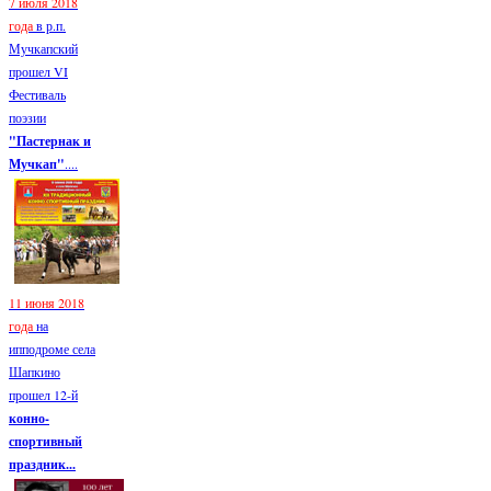
7 июля 2018
года
в р.п.
Мучкапский
прошел VI
Фестиваль
поэзии
"Пастернак и
Мучкап"
....
11 июня 2018
года
на
ипподроме села
Шапкино
прошел 12-й
конно-
спортивный
праздник...