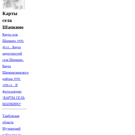
Карты
села
Шапкино
Карта села
Шапкино 1930-
40 гг. Карта
окрестностей
села Шапкино.
Карта
Шапкинскинского
района 1939-
1956 гг. В
фотогалерею
"КАРТЫ СЕЛА
ШАПКИНО"
Тамбовская
область
Мучкапский
район вид из