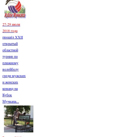
27-29 июля
2018 года
прошёл XXII
открытый
областной
турнир по
пляжному
волейболу
среди мужских
и женских
команд на
Кубок
Мучкапа...