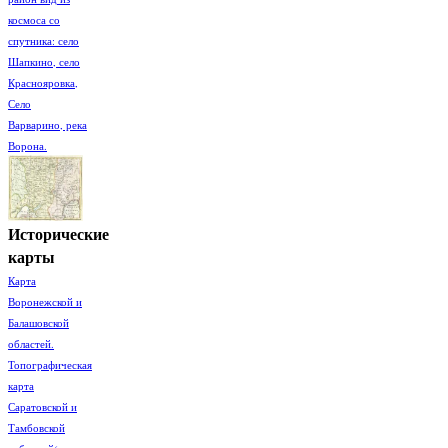
космоса со
спутника: село
Шапкино, село
Краснояровка,
Село
Варварино, река
Ворона.
Исторические
карты
Карта
Воронежской и
Балашовской
областей.
Топографическая
карта
Саратовской и
Тамбовской