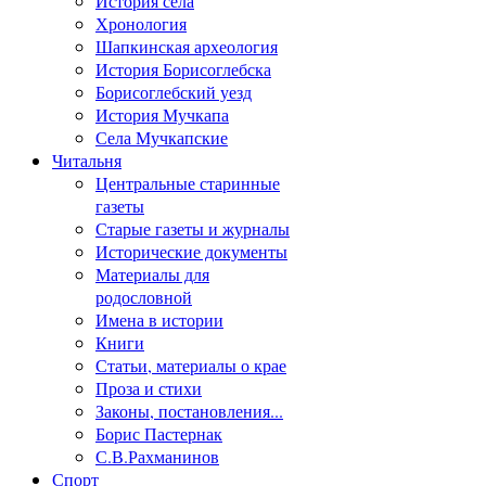
История села
Хронология
Шапкинская археология
История Борисоглебска
Борисоглебский уезд
История Мучкапа
Села Мучкапские
Читальня
Центральные старинные
газеты
Старые газеты и журналы
Исторические документы
Материалы для
родословной
Имена в истории
Книги
Статьи, материалы о крае
Проза и стихи
Законы, постановления...
Борис Пастернак
С.В.Рахманинов
Спорт