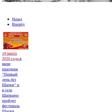
Назад
Вперёд
19 марта
2020 года
в
мире
праздник
"Первый
день без
Шапки" и
в селе
Шапкино
пройдет
фестиваль
Шапки