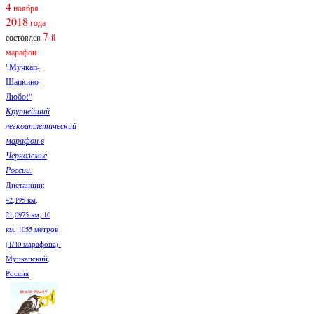
4
ноября
2018
года
7
состоялся
-й
марафо
н
"Мучкап-
Шапкино-
Любо!"
Крупнейший
легкоатлетический
марафон в
Черноземье
России.
Дистанции:
42,195 км,
21,0975 км, 10
км, 1055 метров
(1/40 марафона).
Мучкапский,
Россия