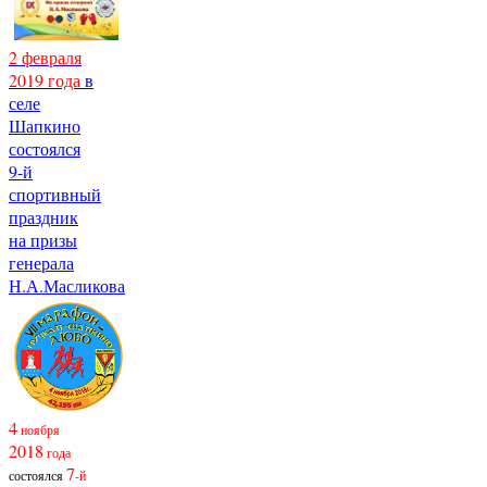
2 февраля
2019 года
в
селе
Шапкино
состоялся
9-й
спортивный
праздник
на призы
генерала
Н.А.Масликова
4
ноября
2018
года
7
состоялся
-й