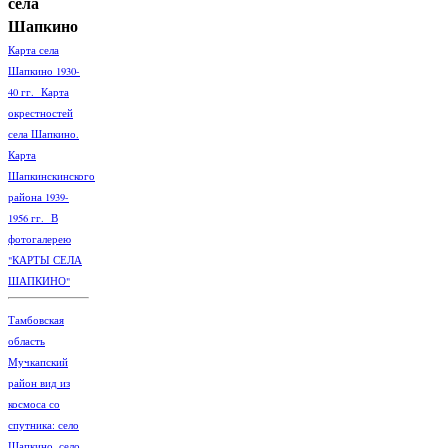
села
Шапкино
Карта села
Шапкино 1930-
40 гг. Карта
окрестностей
села Шапкино.
Карта
Шапкинскинского
района 1939-
1956 гг. В
фотогалерею
"КАРТЫ СЕЛА
ШАПКИНО"
Тамбовская
область
Мучкапский
район вид из
космоса со
спутника: село
Шапкино, село