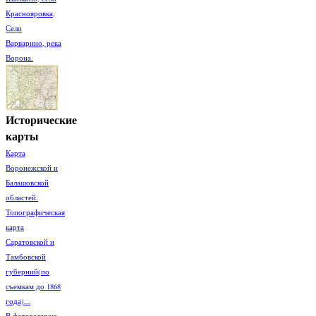
Краснояровка,
Село
Варварино, река
Ворона.
Исторические
карты
Карта
Воронежской и
Балашовской
областей.
Топографическая
карта
Саратовской и
Тамбовской
губерний(по
съемкам до 1868
года)...