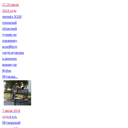
27-29 июля
2018 года
прошёл XXII
открытый
областной
турнир по
пляжному
волейболу
среди мужских
и женских
команд на
Кубок
Мучкапа...
7 июля 2018
года
в р.п.
Мучкапский