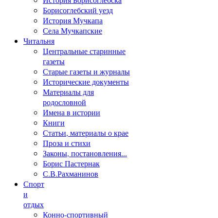
Борисоглебский уезд
История Мучкапа
Села Мучкапские
Читальня
Центральные старинные
газеты
Старые газеты и журналы
Исторические документы
Материалы для
родословной
Имена в истории
Книги
Статьи, материалы о крае
Проза и стихи
Законы, постановления...
Борис Пастернак
С.В.Рахманинов
Спорт
и
отдых
Конно-спортивный