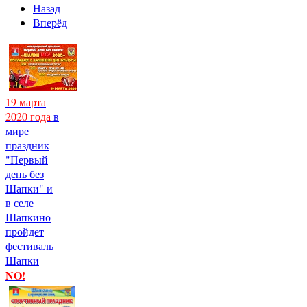
Назад
Вперёд
19 марта
2020 года
в
мире
праздник
"Первый
день без
Шапки" и
в селе
Шапкино
пройдет
фестиваль
Шапки
NO!