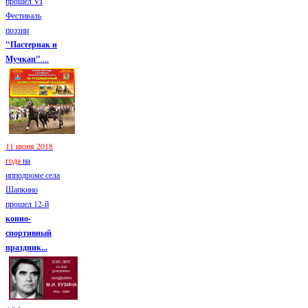
прошел VI
Фестиваль
поэзии
"Пастернак и
Мучкап"
....
11 июня 2018
года
на
ипподроме села
Шапкино
прошел 12-й
конно-
спортивный
праздник...