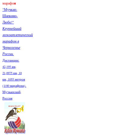
марафо
н
"Мучкап-
Шапкино-
Любо!"
Крупнейший
легкоатлетический
марафон в
Черноземье
России.
Дистанции:
42,195 км,
21,0975 км, 10
км, 1055 метров
(1/40 марафона).
Мучкапский,
Россия