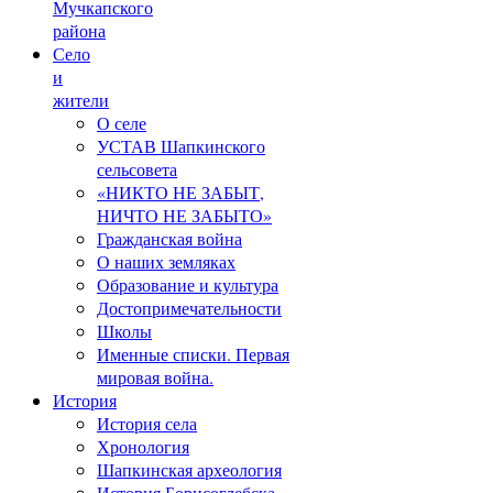
Мучкапского
района
Село
и
жители
О селе
УСТАВ Шапкинского
сельсовета
«НИКТО НЕ ЗАБЫТ,
НИЧТО НЕ ЗАБЫТО»
Гражданская война
О наших земляках
Образование и культура
Достопримечательности
Школы
Именные списки. Первая
мировая война.
История
История села
Хронология
Шапкинская археология
История Борисоглебска