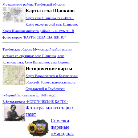
Мучкапского района Тамбовской области
Карты села Шапкино
Карта села Шапкино 1930-40 гг.
Карта окрестностей села Шапкино.
Карта Шапкинскинского района 1939-1956 гг. В
фотогалерею "КАРТЫ СЕЛА ШАПКИНО"
Тамбовская область Мучкапский район вид из
космоса со спутника: село Шапкино, село
Краснояровка, Село Варварино, река Ворона.
Исторические карты
Карта Воронежской и Балашовской
областей. Топографическая карта
Саратовской и Тамбовской
губерний(по съемкам до 1868 года)...
В фотогалерею "ИСТОРИЧЕСКИЕ КАРТЫ"
Фотографии из старых
газет
Семечки
жареные
«Народная