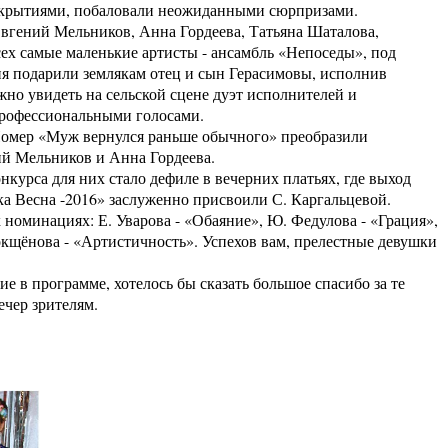
крытиями, побаловали неожиданными сюрпризами.
Евгений Мельников, Анна Гордеева, Татьяна Шаталова,
сех самые маленькие артисты - ансамбль «Непоседы», под
я подарили землякам отец и сын Герасимовы, исполнив
жно увидеть на сельской сцене дуэт исполнителей и
профессиональными голосами.
Номер «Муж вернулся раньше обычного» преобразили
й Мельников и Анна Гордеева.
урса для них стало дефиле в вечерних платьях, где выход
а Весна -2016» заслуженно присвоили С. Каргальцевой.
номинациях: Е. Уварова - «Обаяние», Ю. Федулова - «Грация»,
окщёнова - «Артистичность». Успехов вам, прелестные девушки
 в программе, хотелось бы сказать большое спасибо за те
ечер зрителям.