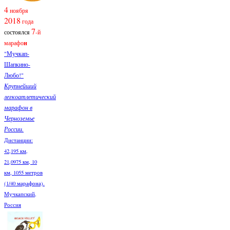
4
ноября
2018
года
7
состоялся
-й
марафо
н
"Мучкап-
Шапкино-
Любо!"
Крупнейший
легкоатлетический
марафон в
Черноземье
России.
Дистанции:
42,195 км,
21,0975 км, 10
км, 1055 метров
(1/40 марафона).
Мучкапский,
Россия