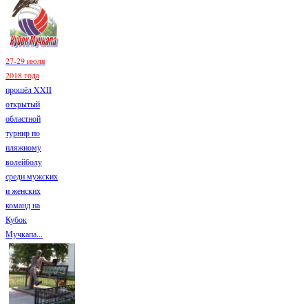
27-29 июля
2018 года
прошёл XXII
открытый
областной
турнир по
пляжному
волейболу
среди мужских
и женских
команд на
Кубок
Мучкапа...