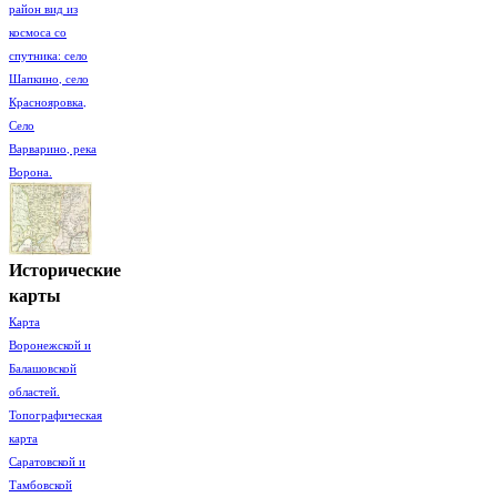
район вид из
космоса со
спутника: село
Шапкино, село
Краснояровка,
Село
Варварино, река
Ворона.
Исторические
карты
Карта
Воронежской и
Балашовской
областей.
Топографическая
карта
Саратовской и
Тамбовской