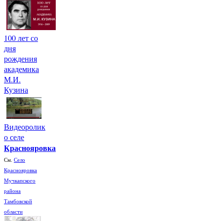
100 лет со
дня
рождения
академика
М.И.
Кузина
Видеоролик
о селе
Краснояровка
См.
Село
Краснояровка
Мучкапского
района
Тамбовской
области