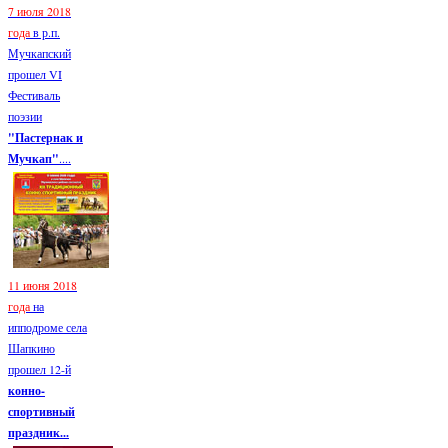
7 июля 2018
года
в р.п.
Мучкапский
прошел VI
Фестиваль
поэзии
"Пастернак и
Мучкап"
....
11 июня 2018
года
на
ипподроме села
Шапкино
прошел 12-й
конно-
спортивный
праздник...