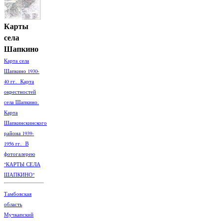
Карты
села
Шапкино
Карта села
Шапкино 1930-
40 гг. Карта
окрестностей
села Шапкино.
Карта
Шапкинскинского
района 1939-
1956 гг. В
фотогалерею
"КАРТЫ СЕЛА
ШАПКИНО"
Тамбовская
область
Мучкапский