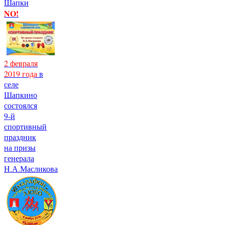
Шапки
NO!
2 февраля
2019 года
в
селе
Шапкино
состоялся
9-й
спортивный
праздник
на призы
генерала
Н.А.Масликова