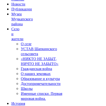
Новости
Публикации
Музеи
Мучкапского
района
Село
и
жители
О селе
УСТАВ Шапкинского
сельсовета
«НИКТО НЕ ЗАБЫТ,
НИЧТО НЕ ЗАБЫТО»
Гражданская война
О наших земляках
Образование и культура
Достопримечательности
Школы
Именные списки. Первая
мировая война.
История