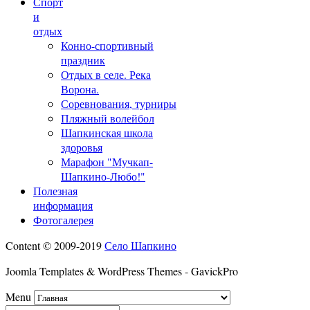
Спорт
и
отдых
Конно-спортивный
праздник
Отдых в селе. Река
Ворона.
Соревнования, турниры
Пляжный волейбол
Шапкинская школа
здоровья
Марафон "Мучкап-
Шапкино-Любо!"
Полезная
информация
Фотогалерея
Content © 2009-2019
Село Шапкино
Joomla Templates & WordPress Themes - GavickPro
Menu