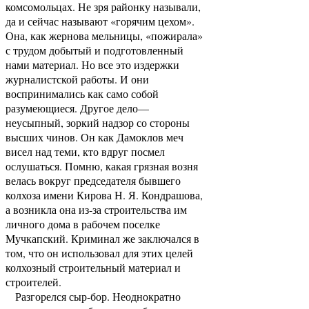
комсомольцах. Не зря районку называли,
да и сейчас называют «горячим цехом».
Она, как жернова мельницы, «пожирала»
с трудом добытый и подготовленный
нами материал. Но все это издержки
журналистской работы. И они
воспринимались как само собой
разумеющиеся. Другое дело—
неусыпный, зоркий надзор со стороны
высших чинов. Он как Дамоклов меч
висел над теми, кто вдруг посмел
ослушаться. Помню, какая грязная возня
велась вокруг председателя бывшего
колхоза имени Кирова Н. Я. Кондрашова,
а возникла она из-за строительства им
личного дома в рабочем поселке
Мучкапский. Криминал же заключался в
том, что он использовал для этих целей
колхозный строительный материал и
строителей.
Разгорелся сыр-бор. Неоднократно