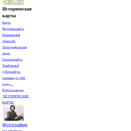
Исторические
карты
Карта
Воронежской и
Балашовской
областей.
Топографическая
карта
Саратовской и
Тамбовской
губерний(по
съемкам до 1868
года)...
В фотогалерею
"ИСТОРИЧЕСКИЕ
КАРТЫ"
Фотографии
из старых