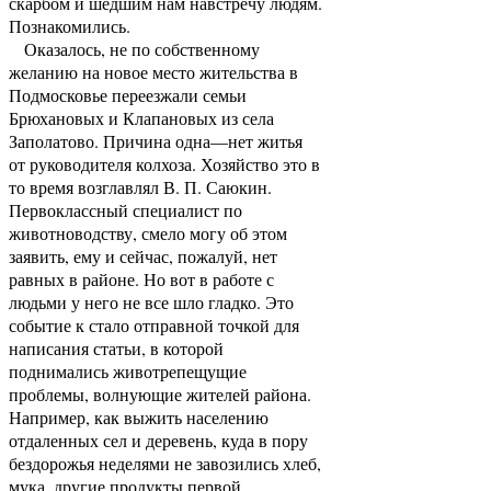
скарбом и шедшим нам навстречу людям.
Познакомились.
Оказалось, не по собственному
желанию на новое место жительства в
Подмосковье переезжали семьи
Брюхановых и Клапановых из села
Заполатово. Причина одна—нет житья
от руководителя колхоза. Хозяйство это в
то время возглавлял В. П. Саюкин.
Первоклассный специалист по
животноводству, смело могу об этом
заявить, ему и сейчас, пожалуй, нет
равных в районе. Но вот в работе с
людьми у него не все шло гладко. Это
событие к стало отправной точкой для
написания статьи, в которой
поднимались животрепещущие
проблемы, волнующие жителей района.
Например, как выжить населению
отдаленных сел и деревень, куда в пору
бездорожья неделями не завозились хлеб,
мука, другие продукты первой