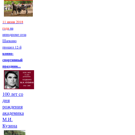
11 июня 2018
года
на
ипподроме села
Шапкино
прошел 12-й
конно-
спортивный
праздник...
100 лет со
дня
рождения
академика
М.И.
Кузина