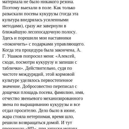
материала не было никакого резона.
Поэтому выехали в поле. Как только
разыскали посевы кукурузы (тогда эта
культура внедрялась усиленными
методами), сразу же завернули в
ближайшую лесопосадочную полосу.
Здесь и порешили мои наставники
«покончить» с подарками управляющего.
Когда эта процедура была закончена, А.
Г. Ушаков попросил меня: «Алексей,
сходи, посмотри кукурузу и запиши с
таблички». Действительно, судя по
чистоте междурядий, этой кормовой
культуре уделялось первостепенное
значение. Добросовестно переписал с
дощечки площадь посева, фамилию, имя,
отчество звеньевого механизированного
звена по выращиванию кукурузы и все
отдал просителю. Дело было в июне,
жара стояла нетерпимая, время шло,
решили возвращаться домой. И тут
произошло «ЧП», при запуске мотора