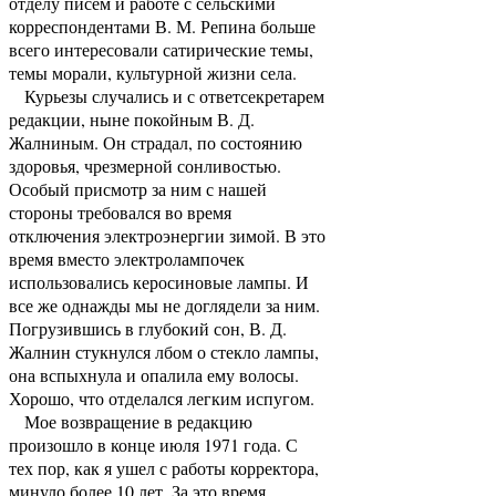
отделу писем и работе с сельскими
корреспондентами В. М. Репина больше
всего интересовали сатирические темы,
темы морали, культурной жизни села.
Курьезы случались и с ответсекретарем
редакции, ныне покойным В. Д.
Жалниным. Он страдал, по состоянию
здоровья, чрезмерной сонливостью.
Особый присмотр за ним с нашей
стороны требовался во время
отключения электроэнергии зимой. В это
время вместо электролампочек
использовались керосиновые лампы. И
все же однажды мы не доглядели за ним.
Погрузившись в глубокий сон, В. Д.
Жалнин стукнулся лбом о стекло лампы,
она вспыхнула и опалила ему волосы.
Хорошо, что отделался легким испугом.
Мое возвращение в редакцию
произошло в конце июля 1971 года. С
тех пор, как я ушел с работы корректора,
минуло более 10 лет. За это время