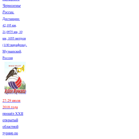
Черноземье
России.
Дистанции:
42,195 км,
21,0975 км, 10
км, 1055 метров
(1/40 марафона).
Мучкапский,
Россия
27-29 июля
2018 года
прошёл XXII
открытый
областной
турнир по