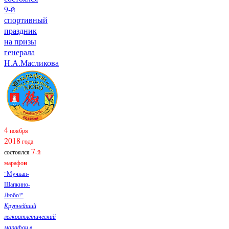
9-й
спортивный
праздник
на призы
генерала
Н.А.Масликова
4
ноября
2018
года
7
состоялся
-й
марафо
н
"Мучкап-
Шапкино-
Любо!"
Крупнейший
легкоатлетический
марафон в