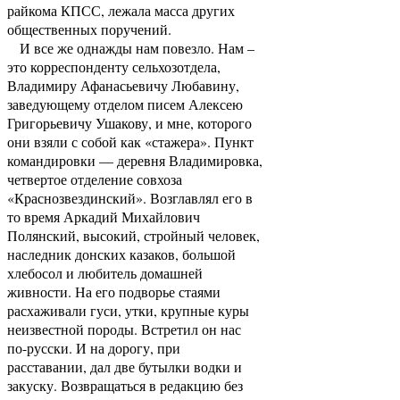
райкома КПСС, лежала масса других
общественных поручений.
И все же однажды нам повезло. Нам –
это корреспонденту сельхозотдела,
Владимиру Афанасьевичу Любавину,
заведующему отделом писем Алексею
Григорьевичу Ушакову, и мне, которого
они взяли с собой как «стажера». Пункт
командировки — деревня Владимировка,
четвертое отделение совхоза
«Краснозвездинский». Возглавлял его в
то время Аркадий Михайлович
Полянский, высокий, стройный человек,
наследник донских казаков, большой
хлебосол и любитель домашней
живности. На его подворье стаями
расхаживали гуси, утки, крупные куры
неизвестной породы. Встретил он нас
по-русски. И на дорогу, при
расставании, дал две бутылки водки и
закуску. Возвращаться в редакцию без