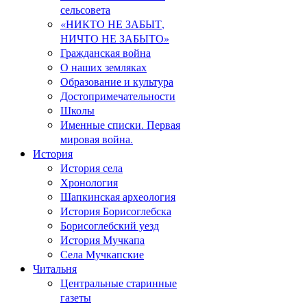
сельсовета
«НИКТО НЕ ЗАБЫТ,
НИЧТО НЕ ЗАБЫТО»
Гражданская война
О наших земляках
Образование и культура
Достопримечательности
Школы
Именные списки. Первая
мировая война.
История
История села
Хронология
Шапкинская археология
История Борисоглебска
Борисоглебский уезд
История Мучкапа
Села Мучкапские
Читальня
Центральные старинные
газеты