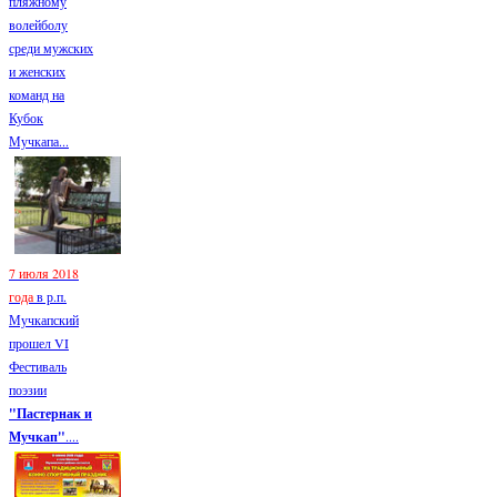
пляжному
волейболу
среди мужских
и женских
команд на
Кубок
Мучкапа...
7 июля 2018
года
в р.п.
Мучкапский
прошел VI
Фестиваль
поэзии
"Пастернак и
Мучкап"
....