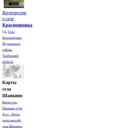
Видеоролик
о селе
Краснояровка
См.
Село
Краснояровка
Мучкапского
района
Тамбовской
области
Карты
села
Шапкино
Карта села
Шапкино 1930-
40 гг. Карта
окрестностей
села Шапкино.