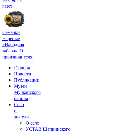
газет
Семечки
жареные
«Народная
забава». От
производителя.
Главная
Новости
Публикации
Музеи
Мучкапского
района
Село
и
жители
О селе
УСТАВ Шапкинского