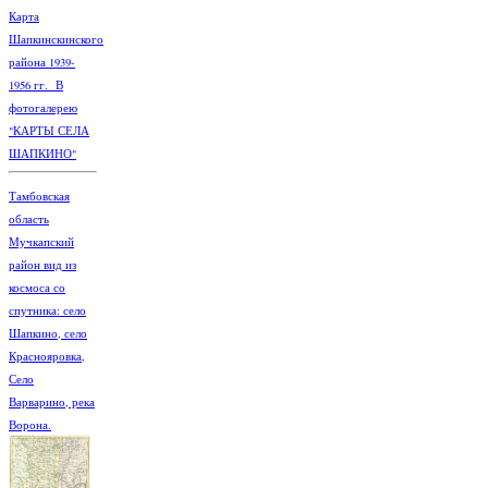
Карта
Шапкинскинского
района 1939-
1956 гг. В
фотогалерею
"КАРТЫ СЕЛА
ШАПКИНО"
Тамбовская
область
Мучкапский
район вид из
космоса со
спутника: село
Шапкино, село
Краснояровка,
Село
Варварино, река
Ворона.