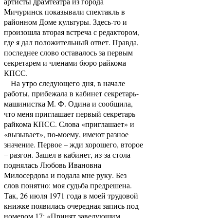
артисты драмтеатра из города
Мичуринск показывали спектакль в
районном Доме культуры. Здесь-то и
произошла вторая встреча с редактором,
где я дал положительный ответ. Правда,
последнее слово оставалось за первым
секретарем и членами бюро райкома
КПСС.
На утро следующего дня, в начале
работы, прибежала в кабинет секретарь-
машинистка М. Ф. Одина и сообщила,
что меня приглашает первый секретарь
райкома КПСС. Слова «приглашает» и
«вызывает», по-моему, имеют разное
значение. Первое – жди хорошего, второе
– разгон. Зашел в кабинет, из-за стола
поднялась Любовь Ивановна
Милосердова и подала мне руку. Без
слов понятно: моя судьба предрешена.
Так, 26 июля 1971 года в моей трудовой
книжке появилась очередная запись под
номером 17: «Принят заведующим