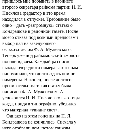
пришлось мне побывать в кабинете
второго секретаря райкома партии Н. И.
Писклова (редактор в это время
находился в отпуске). Требование было
одно—дать «разгромную» статью о
Кондрашове в районной газете. После
моего отказа под всякими предлогами
выбор пал на заведующего
сельхозотделом Ф. А. Муженского.
Теперь уже под райкомовский «молот»
попали вдвоем. Каждый раз после
выхода очередного номера газеты нам
напоминали, что долго ждать они не
намерены. Наконец, после долгого
препирательства такая статья была
написана Ф. А. Муженским. А
успокоился Н. И. Писклов только тогда,
когда, придя в типографию, убедился,
что материал «увидит свет».
Однако на этом гонения на Н. Я.
Кондрашова не кончились. Сначала у
него отобрали дом, потом трижды