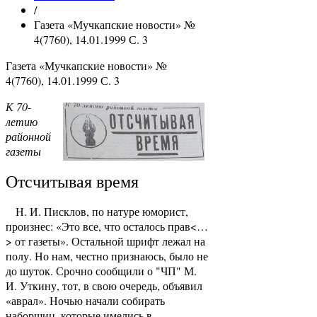
/
Газета «Мучкапские новости» №
4(7760), 14.01.1999 С. 3
Газета «Мучкапские новости» №
4(7760), 14.01.1999 С. 3
К 70-
летию
районной
газеты
Отсчитывая время
Н. И. Писклов, по натуре юморист,
произнес: «Это все, что осталось прав<…
> от газеты». Остальной шрифт лежал на
полу. Но нам, честно признаюсь, было не
до шуток. Срочно сообщили о "ЧП" М.
И. Уткину, тот, в свою очередь, объявил
«аврал». Ночью начали собирать
наборщиц, которые имелись в