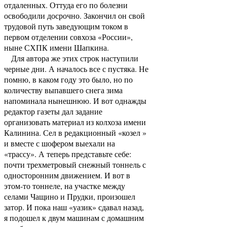
отдаленных. Оттуда его по болезни
освободили досрочно. Закончил он свой
трудовой путь заведующим током в
первом отделении совхоза «России»,
ныне СХПК имени Шапкина.
Для автора же этих строк наступили
черные дни. А началось все с пустяка. Не
помню, в каком году это было, но по
количеству выпавшего снега зима
напоминала нынешнюю. И вот однажды
редактор газеты дал задание
организовать материал из колхоза имени
Калинина. Сел в редакционный «козел »
и вместе с шофером выехали на
«трассу». А теперь представьте себе:
почти трехметровый снежный тоннель с
односторонним движением. И вот в
этом-то тоннеле, на участке между
селами Чащино и Прудки, произошел
затор. И пока наш «уазик» сдавал назад,
я подошел к двум машинам с домашним