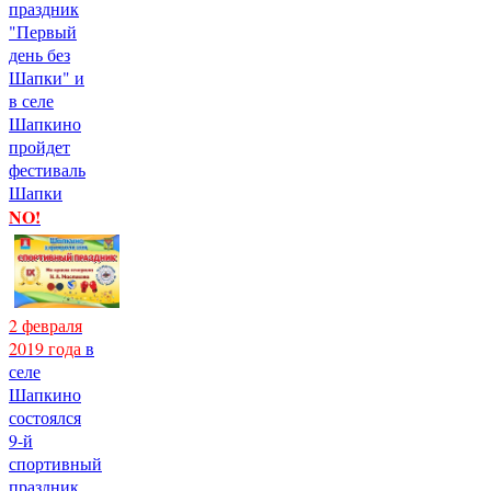
праздник
"Первый
день без
Шапки" и
в селе
Шапкино
пройдет
фестиваль
Шапки
NO!
2 февраля
2019 года
в
селе
Шапкино
состоялся
9-й
спортивный
праздник