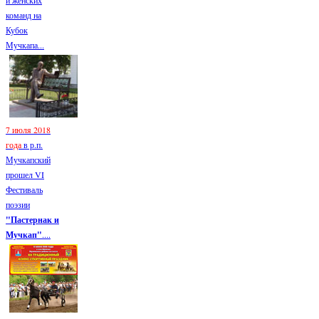
команд на
Кубок
Мучкапа...
7 июля 2018
года
в р.п.
Мучкапский
прошел VI
Фестиваль
поэзии
"Пастернак и
Мучкап"
....