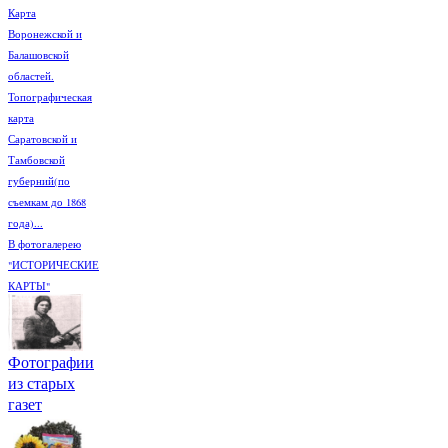
Карта
Воронежской и
Балашовской
областей.
Топографическая
карта
Саратовской и
Тамбовской
губерний(по
съемкам до 1868
года)...
В фотогалерею
"ИСТОРИЧЕСКИЕ
КАРТЫ"
Фотографии
из старых
газет