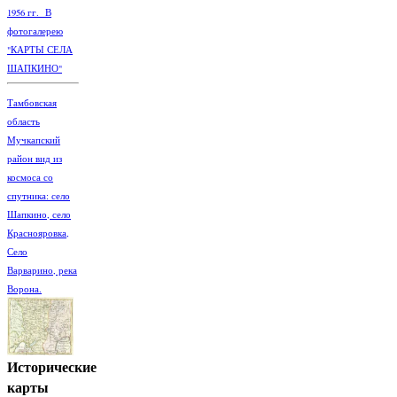
1956 гг. В
фотогалерею
"КАРТЫ СЕЛА
ШАПКИНО"
Тамбовская
область
Мучкапский
район вид из
космоса со
спутника: село
Шапкино, село
Краснояровка,
Село
Варварино, река
Ворона.
Исторические
карты