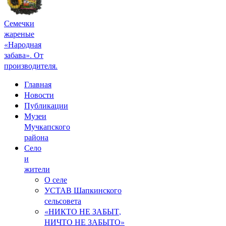
Семечки
жареные
«Народная
забава». От
производителя.
Главная
Новости
Публикации
Музеи
Мучкапского
района
Село
и
жители
О селе
УСТАВ Шапкинского
сельсовета
«НИКТО НЕ ЗАБЫТ,
НИЧТО НЕ ЗАБЫТО»