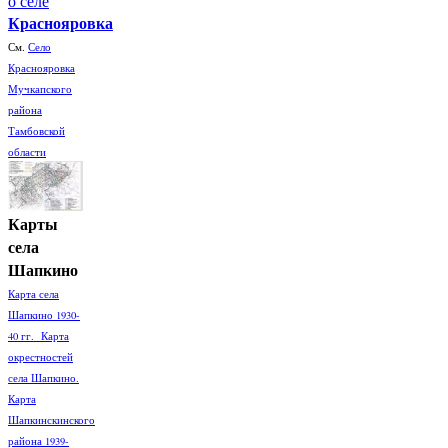
о селе
Краснояровка
См.
Село
Краснояровка
Мучкапского
района
Тамбовской
области
Карты
села
Шапкино
Карта села
Шапкино 1930-
40 гг. Карта
окрестностей
села Шапкино.
Карта
Шапкинскинского
района 1939-