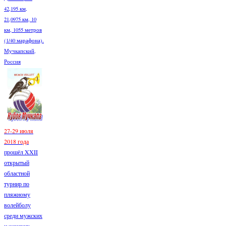
42,195 км,
21,0975 км, 10
км, 1055 метров
(1/40 марафона).
Мучкапский,
Россия
27-29 июля
2018 года
прошёл XXII
открытый
областной
турнир по
пляжному
волейболу
среди мужских
и женских