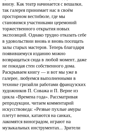
внизу. Как театр начинается с вешалки,
так галерея принимает нас в своём
просторном вестибюле, где мы
становимся участниками церемоний
торжественного открытия новых
экспозиций. Однако трудно отказать себе
в удовольствии вновь и вновь посещать
залы старых мастеров. Теперь благодаря
появившемуся изданию можно
возвращаться сюда в любой момент, даже
не покидая стен собственного дома.
Раскрываем книгу — и вот мы уже в
галерее, любуемся выполненными в
технике гризайли работами французских
художников П. Соважа и П. Верне из
цикла «Времена года». Рассматривая
репродукции, читаем комментарий
искусствоведа: «Резвые пухлые амуры
плетут венки, катаются на санках,
лакомятся виноградом, играют на
музыкальных инструментах... Зрители