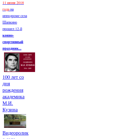
11 июня 2018
года
на
ипподроме села
Шапкино
прошел 12-й
конно-
спортивный
праздник...
100 лет со
дня
рождения
академика
М.И.
Кузина
Видеоролик