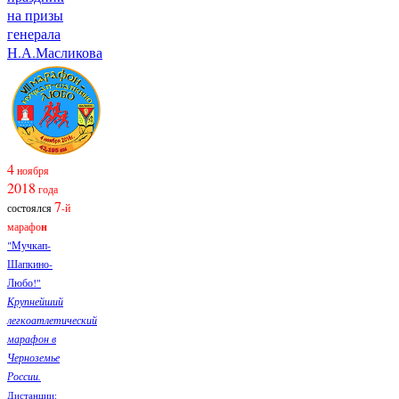
на призы
генерала
Н.А.Масликова
4
ноября
2018
года
7
состоялся
-й
марафо
н
"Мучкап-
Шапкино-
Любо!"
Крупнейший
легкоатлетический
марафон в
Черноземье
России.
Дистанции: