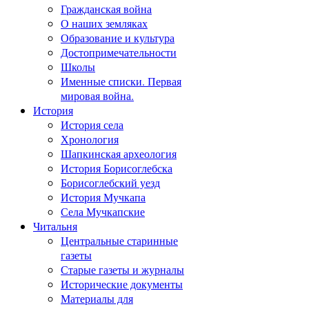
Гражданская война
О наших земляках
Образование и культура
Достопримечательности
Школы
Именные списки. Первая
мировая война.
История
История села
Хронология
Шапкинская археология
История Борисоглебска
Борисоглебский уезд
История Мучкапа
Села Мучкапские
Читальня
Центральные старинные
газеты
Старые газеты и журналы
Исторические документы
Материалы для