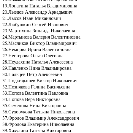
19.
Лопатина Наталья Владимировна
20.
Лыздов Александр Аркадьевич
21.
Лысов Иван Михаилович
22.
Любушкин Сергей Иванович
23.
Мартихина Зинаида Николаевна
24.
Мартынова Валерия Валентиновна
25.
Масликов Виктор Владимирович
26.
Немцова Ирина Валентиновна
27.
Нестерова Ольга Олеговна
28.
Неудахина Наталья Алексеевна
29.
Павленко Нина Владимировна
30.
Пальцев Петр Алексеевич
31.
Подкидышев Виктор Николаевич
32.
Познякова Галина Васильевна
33.
Попова Валентина Павловна
34.
Попова Вера Викторовна
35.
Семенова Нина Викторовна
36.
Сухорукова Татьяна Николаевна
37.
Фролов Владимир Александрович
38.
Фролова Екатерина Николаевна
39.
Хахулина Татьяна Викторовна