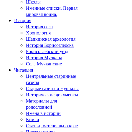
Школы
Именные списки. Первая
мировая война.
История
История села
Хронология
Шапкинская археология
История Борисоглебска
Борисоглебский уезд
История Мучкапа
Села Мучкапские
Читальня
Центральные старинные
газеты
Старые газеты и журналы
Исторические документы
Материалы для
родословной
Имена в истории
Книги
Статьи, материалы о крае
Проза и стихи