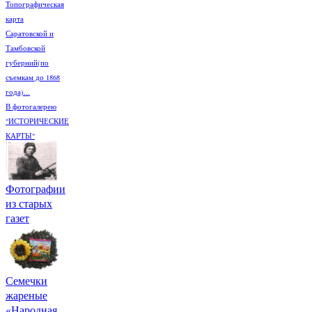
Топографическая
карта
Саратовской и
Тамбовской
губерний(по
съемкам до 1868
года)...
В фотогалерею
"ИСТОРИЧЕСКИЕ
КАРТЫ"
Фотографии
из старых
газет
Семечки
жареные
«Народная