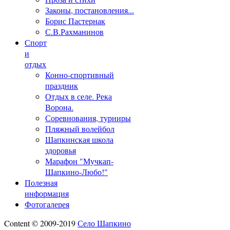
Законы, постановления...
Борис Пастернак
С.В.Рахманинов
Спорт
и
отдых
Конно-спортивный
праздник
Отдых в селе. Река
Ворона.
Соревнования, турниры
Пляжный волейбол
Шапкинская школа
здоровья
Марафон "Мучкап-
Шапкино-Любо!"
Полезная
информация
Фотогалерея
Content © 2009-2019
Село Шапкино