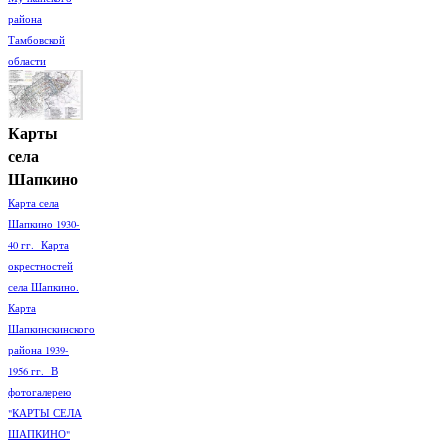
района
Тамбовской
области
Карты
села
Шапкино
Карта села
Шапкино 1930-
40 гг. Карта
окрестностей
села Шапкино.
Карта
Шапкинскинского
района 1939-
1956 гг. В
фотогалерею
"КАРТЫ СЕЛА
ШАПКИНО"