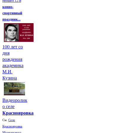
прошел 12-й
конно-
спортивный
праздник...
100 лет со
дня
рождения
академика
М.И.
Кузина
Видеоролик
о селе
Краснояровка
См.
Село
Краснояровка
Мучкапского