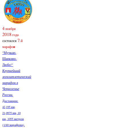
4
ноября
2018
года
7
состоялся
-й
марафо
н
"Мучкап-
Шапкино-
Любо!"
Крупнейший
легкоатлетический
марафон в
Черноземье
России.
Дистанции:
42,195 км,
21,0975 км, 10
км, 1055 метров
(1/40 марафона).