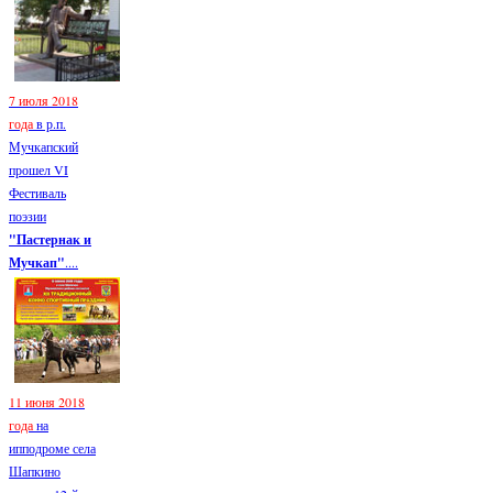
7 июля 2018
года
в р.п.
Мучкапский
прошел VI
Фестиваль
поэзии
"Пастернак и
Мучкап"
....
11 июня 2018
года
на
ипподроме села
Шапкино