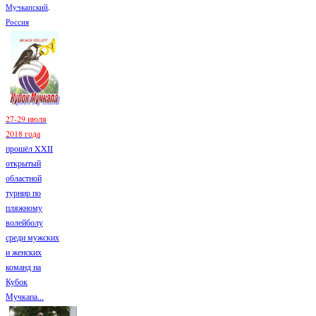
Мучкапский,
Россия
27-29 июля
2018 года
прошёл XXII
открытый
областной
турнир по
пляжному
волейболу
среди мужских
и женских
команд на
Кубок
Мучкапа...