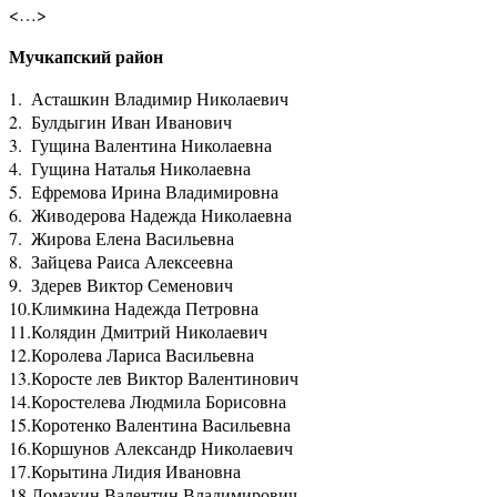
<…>
Мучкапский район
1.
Асташкин Владимир Николаевич
2.
Булдыгин Иван Иванович
3.
Гущина Валентина Николаевна
4.
Гущина Наталья Николаевна
5.
Ефремова Ирина Владимировна
6.
Живодерова Надежда Николаевна
7.
Жирова Елена Васильевна
8.
Зайцева Раиса Алексеевна
9.
Здерев Виктор Семенович
10.
Климкина Надежда Петровна
11.
Колядин Дмитрий Николаевич
12.
Королева Лариса Васильевна
13.
Коросте лев Виктор Валентинович
14.
Коростелева Людмила Борисовна
15.
Коротенко Валентина Васильевна
16.
Коршунов Александр Николаевич
17.
Корытина Лидия Ивановна
18.
Ломакин Валентин Владимирович