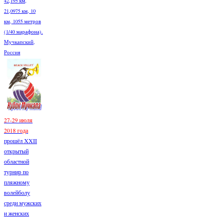
42,195 км,
21,0975 км, 10
км, 1055 метров
(1/40 марафона).
Мучкапский,
Россия
27-29 июля
2018 года
прошёл XXII
открытый
областной
турнир по
пляжному
волейболу
среди мужских
и женских