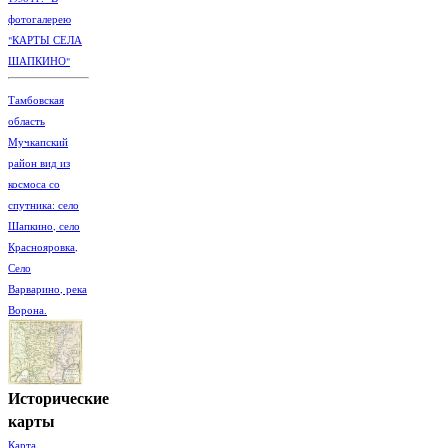
фотогалерею
"КАРТЫ СЕЛА
ШАПКИНО"
Тамбовская
область
Мучкапский
район вид из
космоса со
спутника: село
Шапкино, село
Краснояровка,
Село
Варварино, река
Ворона.
Исторические
карты
Карта