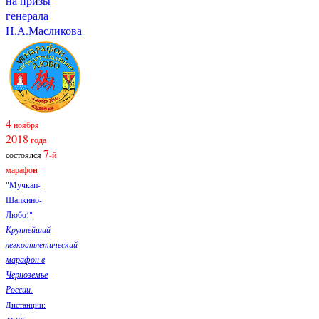
на призы
генерала
Н.А.Масликова
4
ноября
2018
года
7
состоялся
-й
марафо
н
"Мучкап-
Шапкино-
Любо!"
Крупнейший
легкоатлетический
марафон в
Черноземье
России.
Дистанции: