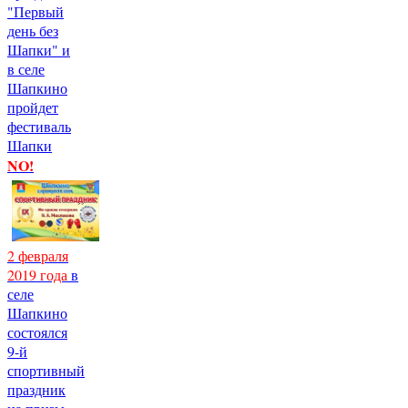
"Первый
день без
Шапки" и
в селе
Шапкино
пройдет
фестиваль
Шапки
NO!
2 февраля
2019 года
в
селе
Шапкино
состоялся
9-й
спортивный
праздник