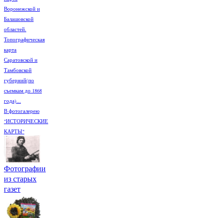
Воронежской и
Балашовской
областей.
Топографическая
карта
Саратовской и
Тамбовской
губерний(по
съемкам до 1868
года)...
В фотогалерею
"ИСТОРИЧЕСКИЕ
КАРТЫ"
Фотографии
из старых
газет