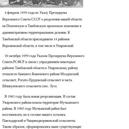
4 февраля 1939 года по Указу Президиума
Верховного Совета СССР о разделении нашей области
на Пензенскую и Тамбовскую произошло изменение в
административно-территориальном делении. К
Тамбовской области присоединили 14 районов
Воронежской области, в том числе и Уваровский.
30 октября 1959 года Указом Президиума Верховного
Совета РСФСР в связи с упразднением некоторых
районов Тамбовской области к Уваровскому району
отошли из бывшего Каменского района Моздокский
сельсовет, Рогато-Прудовский сельсовет и часть
Шпикулевского сельсовета (пос. Луч).
В 1963 году была новая реорганизация. В состав
Уваровского района вошла территория Мучкапского
района. В 1965 году Мучкапский район был
восстановлен, но в составе нашего остались
Павлодарский и Чащинодвориковский сельсоветы.
Таким образом, сформировались ныне существующие