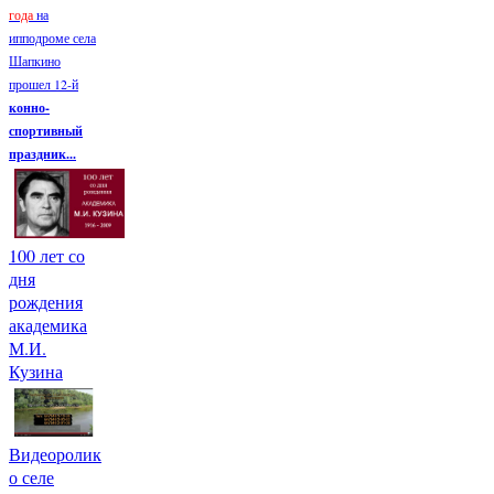
года
на
ипподроме села
Шапкино
прошел 12-й
конно-
спортивный
праздник...
100 лет со
дня
рождения
академика
М.И.
Кузина
Видеоролик
о селе