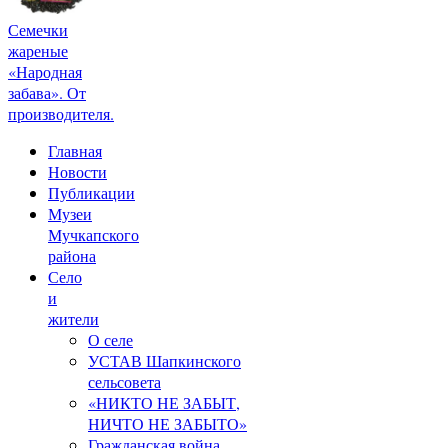
Семечки
жареные
«Народная
забава». От
производителя.
Главная
Новости
Публикации
Музеи
Мучкапского
района
Село
и
жители
О селе
УСТАВ Шапкинского
сельсовета
«НИКТО НЕ ЗАБЫТ,
НИЧТО НЕ ЗАБЫТО»
Гражданская война