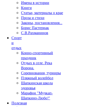
Имена в истории
Книги
Статьи, материалы о крае
Проза и стихи
Законы, постановления...
Борис Пастернак
С.В.Рахманинов
Спорт
и
отдых
Конно-спортивный
праздник
Отдых в селе. Река
Ворона.
Соревнования, турниры
Пляжный волейбол
Шапкинская школа
здоровья
Марафон "Мучкап-
Шапкино-Любо!"
Полезная