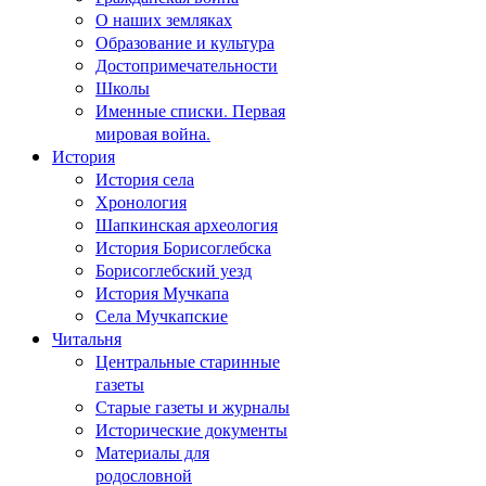
О наших земляках
Образование и культура
Достопримечательности
Школы
Именные списки. Первая
мировая война.
История
История села
Хронология
Шапкинская археология
История Борисоглебска
Борисоглебский уезд
История Мучкапа
Села Мучкапские
Читальня
Центральные старинные
газеты
Старые газеты и журналы
Исторические документы
Материалы для
родословной