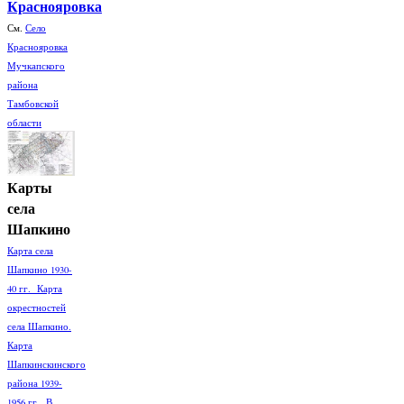
Краснояровка
См.
Село
Краснояровка
Мучкапского
района
Тамбовской
области
Карты
села
Шапкино
Карта села
Шапкино 1930-
40 гг. Карта
окрестностей
села Шапкино.
Карта
Шапкинскинского
района 1939-
1956 гг. В