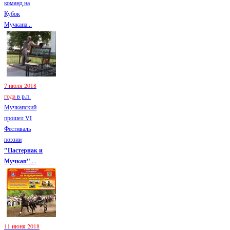
команд на
Кубок
Мучкапа...
7 июля 2018
года
в р.п.
Мучкапский
прошел VI
Фестиваль
поэзии
"Пастернак и
Мучкап"
....
11 июня 2018