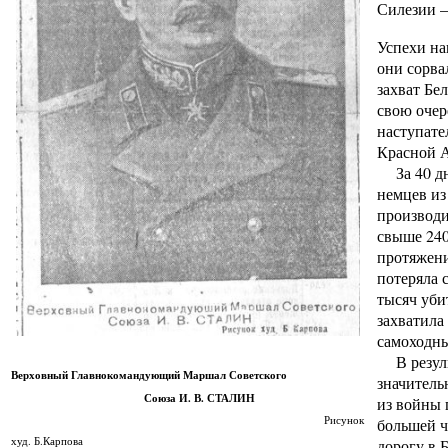
Силезии 
Успехи на
они сорва
захват Бе
свою очер
наступате
Красной А
За 40 дне
немцев из
производи
свыше 240
протяжени
потеряла 
тысяч уби
захватила
самоходны
В резуль
Верховный Главнокомандующий
Маршал Советского
значитель
Союза И. В. СТАЛИН
из войны 
Рисунок
большей ч
худ. Б.Карпова
дорогу в 