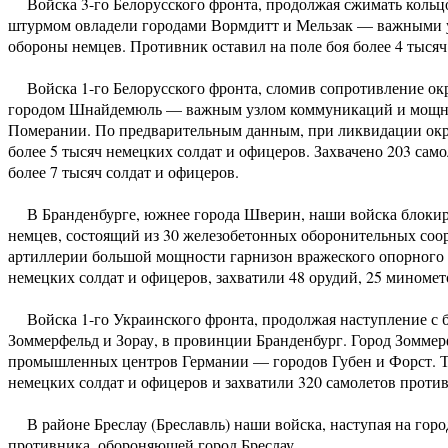
Войска 3-го Белорусского фронта, продолжая сжимать кольц
штурмом овладели городами Вормдитт и Мельзак — важными
обороны немцев. Противник оставил на поле боя более 4 тысяч
Войска 1-го Белорусского фронта, сломив сопротивление о
городом Шнайдемюль — важным узлом коммуникаций и мощны
Померании. По предварительным данным, при ликвидации окр
более 5 тысяч немецких солдат и офицеров. Захвачено 203 сам
более 7 тысяч солдат и офицеров.
В Бранденбурге, южнее города Шверин, наши войска блокир
немцев, состоящий из 30 железобетонных оборонительных соо
артиллерии большой мощности гарнизон вражеского опорного п
немецких солдат и офицеров, захватили 48 орудий, 25 миномето
Войска 1-го Украинского фронта, продолжая наступление с б
Зоммерфельд и Зорау, в провинции Бранденбург. Город Зоммер
промышленных центров Германии — городов Губен и Форст. Тол
немецких солдат и офицеров и захватили 320 самолетов проти
В районе Бреслау (Бреславль) наши войска, наступая на город
противника, обороняющей город Бреслау.