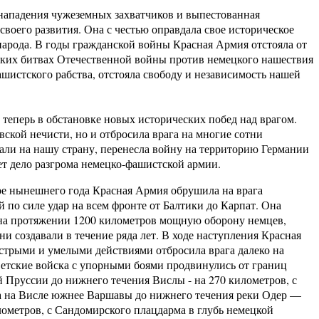
падения чужеземных захватчиков и выпестованная
воего развития. Она с честью оправдала свое историческое
народа. В годы гражданской войны Красная Армия отстояла от
иких битвах Отечественной войны против немецкого нашествия
шистского рабства, отстояла свободу и независимость нашей
перь в обстановке новых исторических побед над врагом.
ской нечисти, но и отбросила врага на многие сотни
пали на нашу страну, перенесла войну на территорию Германии
т дело разгрома немецко-фашистской армии.
 нынешнего года Красная Армия обрушила на врага
 по силе удар на всем фронте от Балтики до Карпат. Она
на протяжении 1200 километров мощную оборону немцев,
ни создавали в течение ряда лет. В ходе наступления Красная
трыми и умелыми действиями отбросила врага далеко на
ветские войска с упорными боями продвинулись от границ
 Пруссии до нижнего течения Вислы - на 270 километров, с
 на Висле южнее Варшавы до нижнего течения реки Одер —
лометров, с Сандомирского плацдарма в глубь немецкой