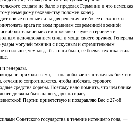
ельского солдата не было в пределах Германии и что немецкая
 этому немецкому бахвальству положен конец.
ит новые и новые силы для решения все более сложных и
 уничтожать врага по всем правилам современной военной
освободительной миссии проявляют чудеса героизма и
с полным использованием силы и мощи своего оружия. Генералы
 удары могучей техники с искусным и стремительным
 и сильнее, чем когда бы то ни было, ее боевая техника стала
ыше.
 и генералы.
огда не приходит сама, — она добывается в тяжелых боях и в
, отчаянно сопротивляется, чтобы избежать сурового
 подлые средства борьбы. Поэтому надо помнить, что чем ближе
ильнее должны быть наши удары по врагу.
вистской Партии приветствую и поздравляю Вас с 27-ой
ами Советского государства в течение истекшего года, —