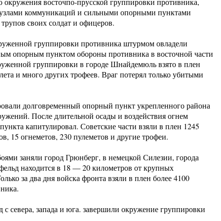
о окружения восточпо-прусской группировки противника,
 узлами коммуникаций и сильными опорными пунктами
 трупов своих солдат и офицеров.
круженной группировки противника штурмом овладели
м опорным пунктом обороны противника в восточной части
уженной группировки в городе Шнайдемюль взято в плен
олета и много других трофеев. Враг потерял только убитыми
овали долговременный опорный пункт укрепленного района
ружений. После длительной осады и воздействия огнем
ункта капитулировал. Советские части взяли в плен 1245
в, 15 огнеметов, 230 пулеметов и другие трофеи.
оями заняли город Грюнберг, в немецкой Силезии, города
фельд находится в 18 — 20 километров от крупных
ько за два дня войска фронта взяли в плен более 4100
вника.
 с севера, запада и юга. завершили окружение группировки