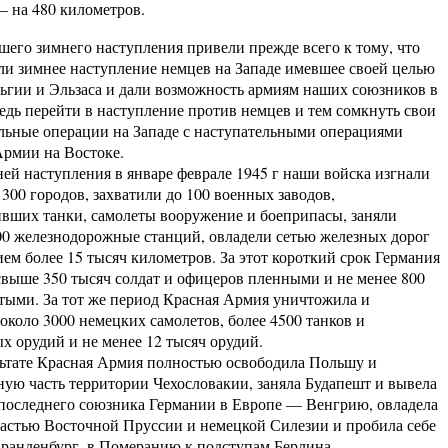
— на 480 километров.
шего зимнего наступления привели прежде всего к тому, что
ли зимнее наступление немцев на Западе имевшее своей целью
льгии и Эльзаса и дали возможность армиям наших союзников в
едь перейти в наступление против немцев и тем сомкнуть свои
льные операции на Западе с наступательными операциями
рмии на Востоке.
й наступления в январе феврале 1945 г наши войска изгнали
 300 городов, захватили до 100 военных заводов,
вших танки, самолеты вооружение и боеприпасы, заняли
0 железнодорожные станций, овладели сетью железных дорог
ем более 15 тысяч километров. За этот короткий срок Германия
свыше 350 тысяч солдат и офицеров пленными и не менее 800
тыми. За тот же период Красная Армия уничтожила и
 около 3000 немецких самолетов, более 4500 танков и
х орудий и не менее 12 тысяч орудий.
тате Красная Армия полностью освободила Польшу и
ную часть территории Чехословакии, заняла Будапешт и вывела
последнего союзника Германии в Европе — Венгрию, овладела
астью Восточной Пруссии и немецкой Силезии и пробила себе
Бранденбург, в Померанию к подступам Берлина.