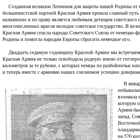
Созданная великим Лениным для защиты нашей Родины от на
большевистской партией Красная Армия прошла славный путь с
назначение и по праву является любимым детищем советского 
многочисленных врагов молодое советское государство. В вел
Красная Армия спасла народы Советского Союза от немецко-фа
Родины и помогла народам Европы сбросить немецкое иго.
Двадцать седьмую годовщину Красной Армии мы встречаем те
Красная Армия не только освободила родную землю от гитлеров
километров за те рубежи, с которых немцы по разбойничьи на
и теперь вместе с армиями наших союзников успешно довершае
В январе
небывалый
взломала 
которую о
Армия быс
запад. Со
Восточной
плацдарма
на 570 ки