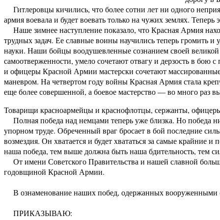
Гитлеровцы кичились, что более сотни лет ни одного неприят
армия воевала и будет воевать только на чужих землях. Теперь
Наше зимнее наступление показало, что Красная Армия наход
трудных задач. Ее славные воины научились теперь громить и
науки. Наши бойцы воодушевленные сознанием своей великой 
самоотверженности, умело сочетают отвагу и дерзость в бою 
и офицеры Красной Армии мастерски сочетают массированные
маневром. На четвертом году войны Красная Армия стала крепче
еще более совершенной, а боевое мастерство — во много раз в
Товарищи красноармейцы и краснофлотцы, сержанты, офицеры
Полная победа над немцами теперь уже близка. Но победа ник
упорном труде. Обреченный враг бросает в бой последние силы
возмездия. Он хватается и будет хвататься за самые крайние и
наша победа, тем выше должна быть наша бдительность, тем с
От имени Советского Правительства и нашей славной больше
годовщиной Красной Армии.
В ознаменование наших побед, одержанных вооруженными сил
ПРИКАЗЫВАЮ: