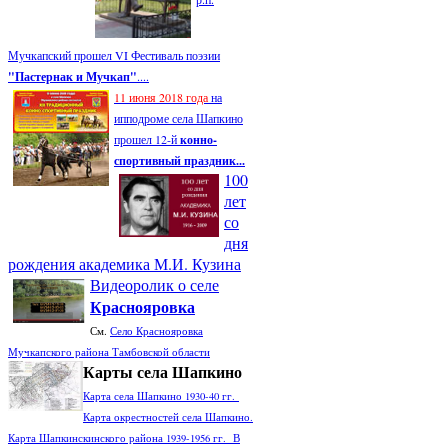
Мучкапский прошел VI Фестиваль поэзии
"Пастернак и Мучкап"
....
11 июня 2018 года
на
ипподроме села Шапкино
прошел 12-й
конно-
спортивный праздник...
100
лет
со
дня
рождения академика М.И. Кузина
Видеоролик о селе
Краснояровка
См.
Село Краснояровка
Мучкапского района Тамбовской области
Карты села Шапкино
Карта села Шапкино 1930-40 гг.
Карта окрестностей села Шапкино.
Карта Шапкинскинского района 1939-1956 гг. В