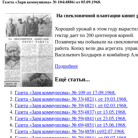
Газета «Заря коммунизма» № 104(4886) от 05.09.1968.
На свекловичной плантации кипит 
Хороший урожай в этом году вырастил
гектар дает по 200 центнеров корней.
Позавчера мы побывали на свекловичн
работа. Копку вели два агрегата. упр
Васильевич Болдырев и комбайнер Ал
Подробнее
Ещё статьи...
Газета «Заря коммунизма» № 109 от 17.09.1968.
Газета «Заря коммунизма» № 33(4821), от 19.03.1968.
Газета «Заря коммунизма» № 39(4821), от 02.03.1968.
Газета «Заря коммунизма» № 55(4837) от 13.05.1968.
Газета «Заря коммунизма» № 59(4841) от 23.05.1968.
Газета «Заря коммунизма» № 69(4851) от 15.06.1968.
Газета «Заря коммунизма» № 76(4858) от02.07.1968.
Газета «Заря коммунизма» № 79(4861), от 09.07.1968.