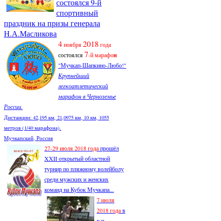
состоялся 9-й
спортивный
праздник на призы генерала
Н.А.Масликова
4
2018
ноября
года
7
состоялся
-й марафо
н
"Мучкап-Шапкино-Любо!"
Крупнейший
легкоатлетический
марафон в Черноземье
России.
Дистанции: 42,195 км, 21,0975 км, 10 км, 1055
метров (1/40 марафона).
Мучкапский, Россия
27-29 июля 2018 года
прошёл
XXII открытый областной
турнир по пляжному волейболу
среди мужских и женских
команд на Кубок Мучкапа...
7 июля
2018 года
в
р.п.