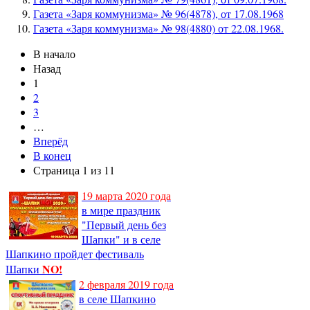
Газета «Заря коммунизма» № 96(4878), от 17.08.1968
Газета «Заря коммунизма» № 98(4880) от 22.08.1968.
В начало
Назад
1
2
3
…
Вперёд
В конец
Страница 1 из 11
19 марта 2020 года
в мире праздник
"Первый день без
Шапки" и в селе
Шапкино пройдет фестиваль
NO!
Шапки
2 февраля 2019 года
в селе Шапкино