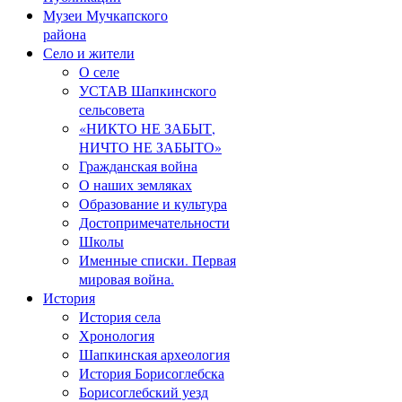
Музеи Мучкапского
района
Село и жители
О селе
УСТАВ Шапкинского
сельсовета
«НИКТО НЕ ЗАБЫТ,
НИЧТО НЕ ЗАБЫТО»
Гражданская война
О наших земляках
Образование и культура
Достопримечательности
Школы
Именные списки. Первая
мировая война.
История
История села
Хронология
Шапкинская археология
История Борисоглебска
Борисоглебский уезд