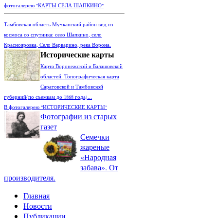
фотогалерею "КАРТЫ СЕЛА ШАПКИНО"
Тамбовская область Мучкапский район вид из
космоса со спутника: село Шапкино, село
Краснояровка, Село Варварино, река Ворона.
Исторические карты
Карта Воронежской и Балашовской
областей. Топографическая карта
Саратовской и Тамбовской
губерний(по съемкам до 1868 года)...
В фотогалерею "ИСТОРИЧЕСКИЕ КАРТЫ"
Фотографии из старых
газет
Семечки
жареные
«Народная
забава». От
производителя.
Главная
Новости
Публикации