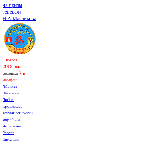
на призы
генерала
Н.А.Масликова
4
ноября
2018
года
7
состоялся
-й
марафо
н
"Мучкап-
Шапкино-
Любо!"
Крупнейший
легкоатлетический
марафон в
Черноземье
России.
Дистанции: