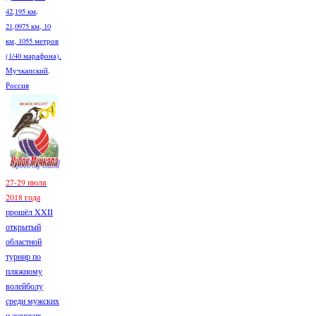
42,195 км,
21,0975 км, 10
км, 1055 метров
(1/40 марафона).
Мучкапский,
Россия
27-29 июля
2018 года
прошёл XXII
открытый
областной
турнир по
пляжному
волейболу
среди мужских
и женских