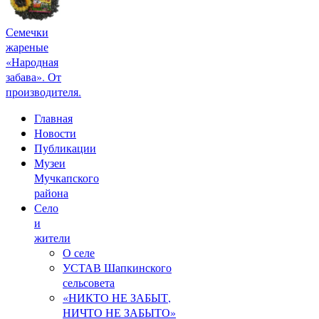
Семечки
жареные
«Народная
забава». От
производителя.
Главная
Новости
Публикации
Музеи
Мучкапского
района
Село
и
жители
О селе
УСТАВ Шапкинского
сельсовета
«НИКТО НЕ ЗАБЫТ,
НИЧТО НЕ ЗАБЫТО»