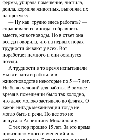
фермы, убирала помещение, чистила,
доила, кормила животных, выгоняла их
на прогулку.
— Ну как, трудно здесь работать? —
спрашивали ее иногда, собравшись
вместе, животноводы. Но в ответ она
всегда говорила, что на первых порах
трудности бывают у всех. Вот
поработает немного и они останутся
позади.
А трудности в то время испытывали
мы все, хотя и работали в
животноводстве некоторые по 5 —7 лет.
Не было условий для работы. В зимнее
время в помещении было так холодно,
что даже молоко застывало во флягах. О
какой-нибудь механизации тогда не
могло быть и речи. Но все это не
испугало Агриппину Михайловну.
С тех пор прошло 15 лет. За это время
произошло много изменений и на
работе, и в семье. Если раньше, в какой