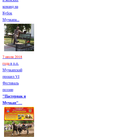
команд на
Кубок
Мучкапа...
7 июля 2018
года
в р.п.
Мучкапский
прошел VI
Фестиваль
поэзии
"Пастернак и
Мучкап"
....