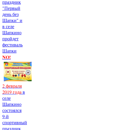
праздник
"Первый
день без
Шапки" и
в селе
Шапкино
пройдет
фестиваль
Шапки
NO!
2 февраля
2019 года
в
селе
Шапкино
состоялся
9-й
спортивный
праздник