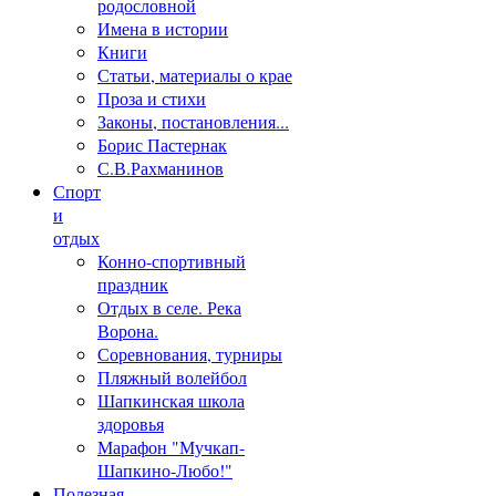
родословной
Имена в истории
Книги
Статьи, материалы о крае
Проза и стихи
Законы, постановления...
Борис Пастернак
С.В.Рахманинов
Спорт
и
отдых
Конно-спортивный
праздник
Отдых в селе. Река
Ворона.
Соревнования, турниры
Пляжный волейбол
Шапкинская школа
здоровья
Марафон "Мучкап-
Шапкино-Любо!"
Полезная