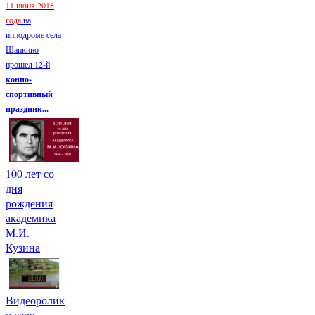
11 июня 2018
года
на
ипподроме села
Шапкино
прошел 12-й
конно-
спортивный
праздник...
100 лет со
дня
рождения
академика
М.И.
Кузина
Видеоролик
о селе