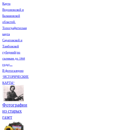
Карта
Воронежской и
Балашовской
областей.
Топографическая
карта
Саратовской и
Тамбовской
губерний(по
съемкам до 1868
года)...
В фотогалерею
"ИСТОРИЧЕСКИЕ
КАРТЫ"
Фотографии
из старых
газет