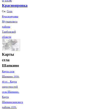
Краснояровка
См.
Село
Краснояровка
Мучкапского
района
Тамбовской
области
Карты
села
Шапкино
Карта села
Шапкино 1930-
40 гг. Карта
окрестностей
села Шапкино.
Карта
Шапкинскинского
района 1939-