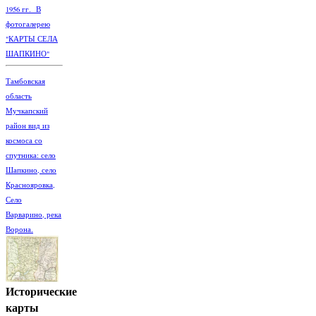
1956 гг. В
фотогалерею
"КАРТЫ СЕЛА
ШАПКИНО"
Тамбовская
область
Мучкапский
район вид из
космоса со
спутника: село
Шапкино, село
Краснояровка,
Село
Варварино, река
Ворона.
Исторические
карты