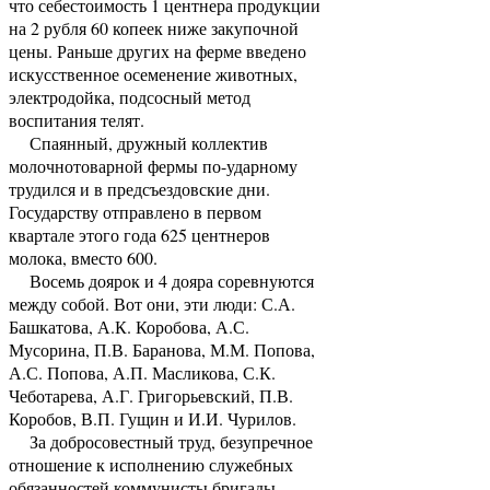
что себестоимость 1 центнера продукции
на 2 рубля 60 копеек ниже закупочной
цены. Раньше других на ферме введено
искусственное осеменение животных,
электродойка, подсосный метод
воспитания телят.
Спаянный, дружный коллектив
молочнотоварной фермы по-ударному
трудился и в предсъездовские дни.
Государству отправлено в первом
квартале этого года 625 центнеров
молока, вместо 600.
Восемь доярок и 4 дояра соревнуются
между собой. Вот они, эти люди: С.А.
Башкатова, А.К. Коробова, А.С.
Мусорина, П.В. Баранова, М.М. Попова,
А.С. Попова, А.П. Масликова, С.К.
Чеботарева, А.Г. Григорьевский, П.В.
Коробов, В.П. Гущин и И.И. Чурилов.
За добросовестный труд, безупречное
отношение к исполнению служебных
обязанностей коммунисты бригады