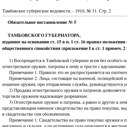
Тамбовские губернские ведомости. - 1910, № 31. Стр. 2
Обязательное постановление № 5
ТАМБОВСКОГО ГУБЕРНАТОРА,
изданное на основании ст. 15 в п. 1 ст. 16 правил положени
общественного спокойствия (приложение I к ст. 1 примеч. 2 т.
1) Воспрещается в Тамбовской губернии всем без особого на
огнестрельное оружие, патроны к нему и трости с вделанными
Примечание 1. Правило это не распространяется на охотнич
Примечание 2. Лица, состоящие на военной, полицейской и 
ношение оружия, при отправлении службы, руководствуются у
2) Продажа огнестрельного оружия и патронов дозволяется т
торговли оружием надлежащее разрешение.
3) Огнестрельное оружие и патроны, а равно и другие к нем
представляющим именное свидетельство на право покупки, выд
в свидетельстве сем обозначенном.
Примечание 1. Свидетельства на право покупки оружия и при
магазинах и складах, а по истечении года передаются в местно