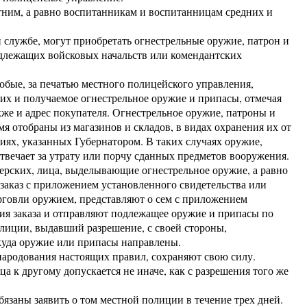
им, а равно воспитанникам и воспитанницам средних и
лужбе, могут приобретать огнестрельные оружие, патрон и
длежащих войсковых начальств или комендантских
бые, за печатью местного полицейского управления,
их и получаемое огнестрельное оружие и припасы, отмечая
кже и адрес покупателя. Огнестрельное оружие, патроны и
я отобраны из магазинов и складов, в видах охранения их от
иях, указанных Губернатором. В таких случаях оружие,
твечает за утрату или порчу сданных предметов вооружения.
рских, лица, выделывающие огнестрельное оружие, а равно
заказ с приложением установленного свидетельства или
рговли оружием, представляют о сем с приложением
ия заказа и отправляют подлежащее оружие и припасы по
лиции, выдавший разрешение, с своей стороны,
куда оружие или припасы направлены.
ародования настоящих правил, сохраняют свою силу.
 к другому допускается не иначе, как с разрешения того же
заны заявить о том местной полиции в течение трех дней.