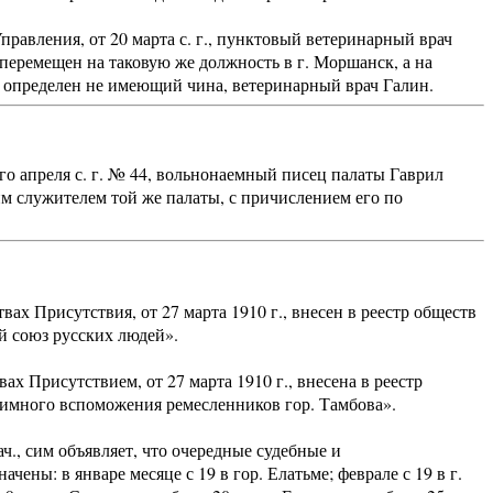
вления, от 20 марта с. г., пунктовый ветеринарный врач
 перемещен на таковую же должность в г. Моршанск, а на
 определен не имеющий чина, ветеринарный врач Галин.
о апреля с. г. № 44, вольнонаемный писец палаты Гаврил
м служителем той же палаты, с причислением его по
 Присутствия, от 27 марта 1910 г., внесен в реестр обществ
 союз русских людей».
 Присутствием, от 27 марта 1910 г., внесена в реестр
аимного вспоможения ремесленников гор. Тамбова».
ч., сим объявляет, что очередные судебные и
чены: в январе месяце с 19 в гор. Елатьме; феврале с 19 в г.