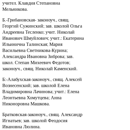
учител. Клавдия Степановна
Мельникова.
Б.-Грибановская- законоуч., свящ.
Георгий Сужинский; зав. школой Ольга
Андреевна Тесленко; учит. Николай
Иванович Шмуйлович; учит.: Екатерина
Ильинична Талинская; Мария
Васильевна Светникова-Курина;
Александра Ивановна Зиброва; зав.
школ. Степан Михеевич Федотов;
законоуч., свящ. Николай Каменский.
Б:-Алабухская-законоуч., свящ. Алексей
Вознесенский; зав. школой Елена
Владимировна Лачинова; учит.: Елена
Леонтьевна Хомутцева; Анна
Никоноровна Машкова.
Братковская-законоуч., свящ. Александр
Игнатьев; зав. школой Феодосия
Ивановна Люлина.