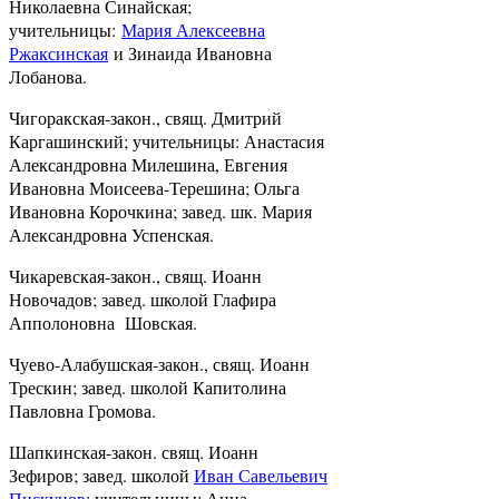
Николаевна Синайская;
учительницы:
Мария Алексеевна
Ржаксинская
и Зинаида Ивановна
Лобанова.
Чигоракская-закон., свящ. Дмитрий
Каргашинский; учительницы: Анастасия
Александровна Милешина, Евгения
Ивановна Моисеева-Терешина; Ольга
Ивановна Корочкина; завед. шк. Мария
Александровна Успенская.
Чикаревская-закон., свящ. Иоанн
Новочадов; завед. школой Глафира
Апполоновна Шовская.
Чуево-Алабушская-закон., свящ. Иоанн
Трескин; завед. школой Капитолина
Павловна Громова.
Шапкинская-закон. свящ. Иоанн
Зефиров; завед. школой
Иван Савельевич
Пискунов
; учительницы: Анна