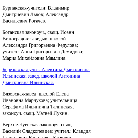
Бурнакская-учители: Владимир
Дмитриевич Львов; Александр
Васильевич Рогачев.
Боганская-законоуч., свящ. Иоанн
Виноградов; заведыв. школой
Александра Григорьевна Федулова;
учител.: Анна Григорьевна Демидова;
Мария Михайловна Мямлина.
Березовская-учит. Алевтина Дмитриевна
Ильинская; завед. школой Антонина
Дмитриевна Ильинская.
Вязовская-завед. школой Елена
Ивановна Марчукова; учительница
Серафима Ильинична Талинская;
законоуч. свящ. Матвей Лукин.
Верхне-Чуевская-законоуч. свящ.
Василий Сладкопевцев; учител.: Клавдия
Гавриловна Васильева; Клавдия