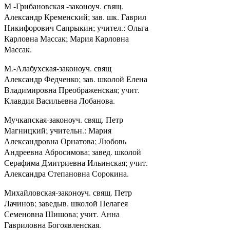
М -Грибановская -законоуч. свящ.
Александр Кременский; зав. шк. Гаврил
Никифорович Сапрыкин; учител.: Ольга
Карловна Массак; Мария Карловна
Массак.
М.-Алабухская-законоуч. свящ
Александр Федченко; зав. школой Елена
Владимировна Преображенская; учит.
Клавдия Васильевна Лобанова.
Мучкапская-законоуч. свящ. Петр
Магницкий; учительн.: Мария
Александровна Орнатова; Любовь
Андреевна Абросимова; завед. школой
Серафима Дмитриевна Ильинская; учит.
Александра Степановна Сорокина.
Михайловская-законоуч. свящ. Петр
Лачинов; заведыв. школой Пелагея
Семеновна Шишова; учит. Анна
Гавриловна Богоявленская.