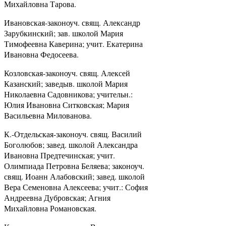
Михайловна Тарова.
Ивановская-законоуч. свящ. Александр
Зарубкинский; зав. школой Мария
Тимофеевна Каверина; учит. Екатерина
Ивановна Федосеева.
Козловская-законоуч. свящ. Алексей
Казанский; заведыв. школой Мария
Николаевна Садовникова; учительн.:
Юлия Ивановна Ситковская; Мария
Васильевна Милованова.
К.-Отдельская-законоуч. свящ. Василий
Боголюбов; завед. школой Александра
Ивановна Предтечинская; учит.
Олимпиада Петровна Беляева; законоуч.
свящ. Иоанн Алабовский; завед. школой
Вера Семеновна Алексеева; учит.: София
Андреевна Дубровская; Агния
Михайловна Романовская.