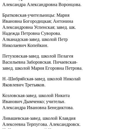
Александра Александровна Воронцова.
Братковская-учительницы: Мария
Ивановна Богородицкая; Антонина
Александровна Успенская; завед. шк.
Надежда Петровна Суворова.
Алканадская-завед. школой Петр
Николаевич Копейкин.
Петуховская-завед. школой Пелагея
Васильевна Заборовская. Пичаевская-
завед. школой Мария Егоровна Петрова.
Н.-Шибряйская-завед. школой Николай
Яковлевич Третьяков.
Козловская-завед. школой Никита
Иванович Дымченко; учительн.
Александра Ивановна Бенедиктова.
Ливашевская-завед. школой Клавдия
Алексеевна Терпугова. Александровск.