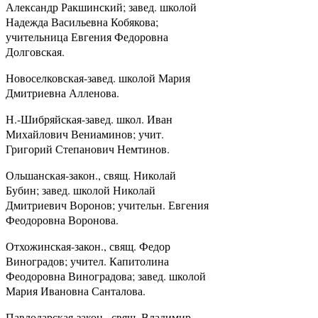
Александр Ракшинский; завед. школой
Надежда Васильевна Кобякова;
учительница Евгения Федоровна
Долговская.
Новоселковская-завед. школой Мария
Дмитриевна Алленова.
Н.-Шибряйская-завед. школ. Иван
Михайлович Вениаминов; учит.
Григорий Степанович Немтинов.
Ольшанская-закон., свящ. Николай
Бубин; завед. школой Николай
Дмитриевич Воронов; учительн. Евгения
Феодоровна Воронова.
Отхожинская-закон., свящ. Федор
Виноградов; учител. Капитолина
Феодоровна Виноградова; завед. школой
Мария Ивановна Санталова.
Павлодарская-закон., свящ. Владимир