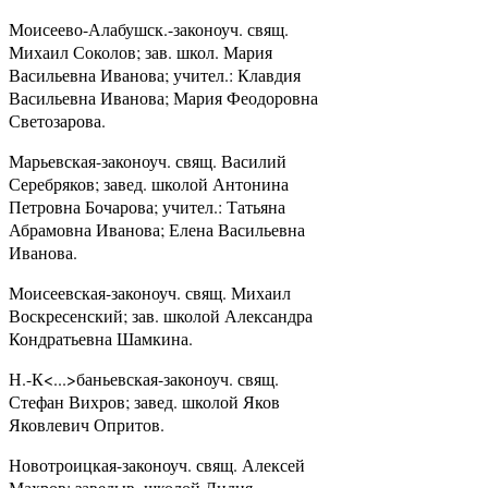
Моисеево-Алабушск.-законоуч. свящ.
Михаил Соколов; зав. школ. Мария
Васильевна Иванова; учител.: Клавдия
Васильевна Иванова; Мария Феодоровна
Светозарова.
Марьевская-законоуч. свящ. Василий
Серебряков; завед. школой Антонина
Петровна Бочарова; учител.: Татьяна
Абрамовна Иванова; Елена Васильевна
Иванова.
Моисеевская-законоуч. свящ. Михаил
Воскресенский; зав. школой Александра
Кондратьевна Шамкина.
Н.-К<...>баньевская-законоуч. свящ.
Стефан Вихров; завед. школой Яков
Яковлевич Опритов.
Новотроицкая-законоуч. свящ. Алексей
Махров; заведыв. школой Лидия