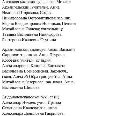
Алешковская-законоуч., свящ. Михаил
Архангельский; учительн. Анна
Ивановна Порохова; София
Никифоровна Островитянова; зав. шк.
Мария Владимировна Новицкая; Пелагея
Михайловна Очнева; учительниц:
Татьяна Васильевна Никифорова;
Екатерина Ивановна Ступина.
Архангельская-законоуч., свящ. Василий
Сиринов; зав. школ. Анна Петровна
Кобозева; учител.: Клавдия
Александровна Баннова; Елизавета
Васильевна Вознесенская. Законоуч.,
свящ. Алексей Образцов; учител. Анна
Михайловна Зазорнова; зав. школ. Авна
Васильевна Шишова.
Андриановская-законоуч., свящ.
Александр Нечаев; учил. Ираида
Семеновна Иванова; зав. школ.
Александра Даниловна Гаврилова;