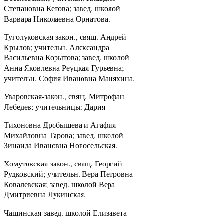
Степановна Кетова; завед. школой
Варвара Николаевна Орнатова.
Туголуковская-закон., свящ. Андрей
Крылов; учительн. Александра
Васильевна Корытова; завед. школой
Анна Яковлевна Реуцкая-Гурьевна;
учительн. София Ивановна Маняхина.
Уваровская-закон., свящ. Митрофан
Лебедев; учительницы: Дария
Тихоновна Дробышева и Агафия
Михайловна Тарова; завед. школой
Зинаида Ивановна Новосельская.
Хомутовская-закон., свящ. Георгий
Рудковский; учительн. Вера Петровна
Ковалевская; завед. школой Вера
Дмитриевна Лукинская.
Чащинская-завед. школой Елизавета