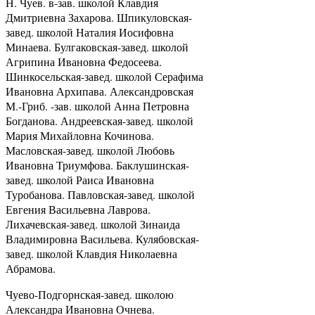
Н. Чуев. в-зав. школой Клавдия
Дмитриевна Захарова. Шпикуловская-
завед. школой Наталия Иосифовна
Минаева. Булгаковская-завед. школой
Агрипина Ивановна Федосеева.
Шинкосельская-завед. школой Серафима
Ивановна Архипава. Александровская
М.-Гриб. -зав. школой Анна Петровна
Богданова. Андреевская-завед. школой
Мария Михайловна Кочинова.
Масловская-завед. школой Любовь
Ивановна Триумфова. Баклушинская-
завед. школой Раиса Ивановна
Туробанова. Павловская-завед. школой
Евгения Васильевна Лаврова.
Лихачевская-завед. школой Зинаида
Владимировна Васильева. Кулябовская-
завед. школой Клавдия Николаевна
Абрамова.
Чуево-Подгорнская-завед. школою
Александра Ивановна Очнева.