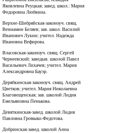
Яковлевна Реуцкая; завед. школ.: Мария
Федоровна Любвина.
Верхне-Шибряйская-законоуч. свящ.
Вениамин Беляев; зав. школ. Василий
Иванович Лукин; учител. Надежда
Ивановна Вефирова.
Власовская-законоуч. свящ. Сергей
Чернеевский; заведыв. школой Павел
Васильевич Лихачев; учител. Мария
Александровна Бауэр.
Дерябкинская-законоуч. свящ. Андрей
Цветков; учител. Мария Николаевна
Благовещенская; зав. школой Лидия
Емельяновна Пенькова.
Девяткинская-завед. школой Лидия
Павловна Громыко-Федотова.
Добринская-завед. школой Анна