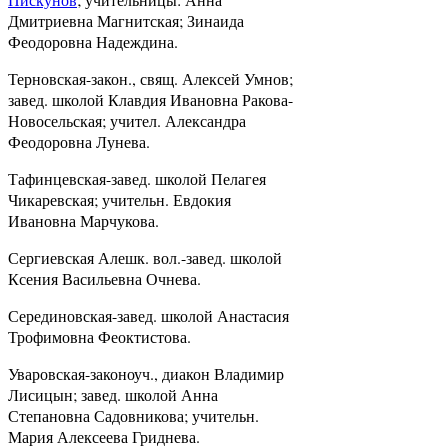
Дмитриевна Магнитская; Зинаида
Феодоровна Надеждина.
Терновская-закон., свящ. Алексей Умнов;
завед. школой Клавдия Ивановна Ракова-
Новосельская; учител. Александра
Феодоровна Лунева.
Тафинцевская-завед. школой Пелагея
Чикаревская; учительн. Евдокия
Ивановна Марчукова.
Сергиевская Алешк. вол.-завед. школой
Ксения Васильевна Очнева.
Серединовская-завед. школой Анастасия
Трофимовна Феоктистова.
Уваровская-законоуч., диакон Владимир
Лисицын; завед. школой Анна
Степановна Садовникова; учительн.
Мария Алексеева Гриднева.