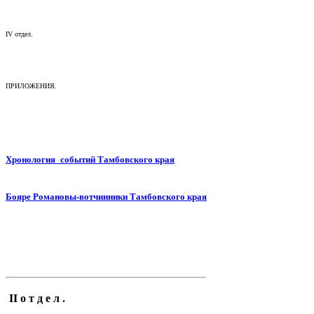
IV отдел.
ПРИЛОЖЕНИЯ.
Хронология событий Тамбовского края
Бояре Романовы-вотчинники Тамбовского края
II о т д е л .