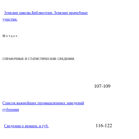
3емские школы.Библиотеки. Земские врачебные
участки.
III о т д е л .
СПРАВОЧНЫЕ И СТАТИСТИЧЕСКИЕ СВЕДЕНИЯ.
107-109
Список важнейших промышленных заведений
губернии
116-122
Сведения о ярмарк. в губ.