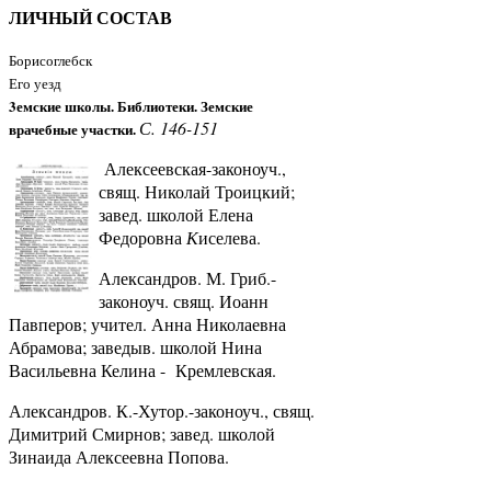
ЛИЧНЫЙ СОСТАВ
Борисоглебск
Его уезд
3емские школы. Библиотеки. Земские
С. 146-151
врачебные участки.
Алексеевская-законоуч.,
свящ. Николай Троицкий;
завед. школой Елена
Федоровна
К
иселева.
Александров. М. Гриб.-
законоуч. свящ. Иоанн
Павперов; учител. Анна Николаевна
Абрамова; заведыв. школой Нина
Васильевна Келина - Кремлевская.
Александров. К.-Хутор.-законоуч., свящ.
Димитрий Смирнов; завед. школой
Зинаида Алексеевна Попова.