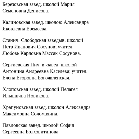
Березовская-завед. школой Мария
Семеновна Денисова.
Калиновская-завед. школою Александра
Яковлевна Еремеева.
Станич.-Слободская-заведыв. школой
Петр Иванович Сосунов; учител.
Любовь Карловна Массак-Сосунова.
Сергиевская Пич. в.-завед. школой
Антонина Андреевна Каселева; учител.
Елена Егоровна Богоявленская.
Хлоповская-завед. школой Пелагея
Ильшшчна Новикова.
Храпуновская-завед. школон Александра
Максимовна Соломахина.
Павловская-завед. школой София
Сергеевна Болховитинова.