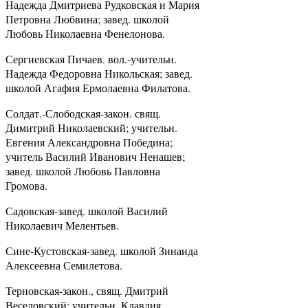
Надежда Дмитриева Рудковская и Мария
Петровна Любвина; завед. школой
Любовь Николаевна Фенелонова.
Сергиевская Пичаев. вол.-учительн.
Надежда Федоровна Никольская; завед.
школой Агафия Ермолаевна Филатова.
Солдат.-Слободская-закон. свящ.
Димитрий Николаевский; учительн.
Евгения Александровна Победина;
учитель Василий Иванович Ненашев;
завед. школой Любовь Павловна
Громова.
Садовская-завед. школой Василий
Николаевич Мелентьев.
Сине-Кустовская-завед. школой Зинаида
Алексеевна Семилетова.
Терновская-закон., свящ. Дмитрий
Веселовский; учительн. Клавдия