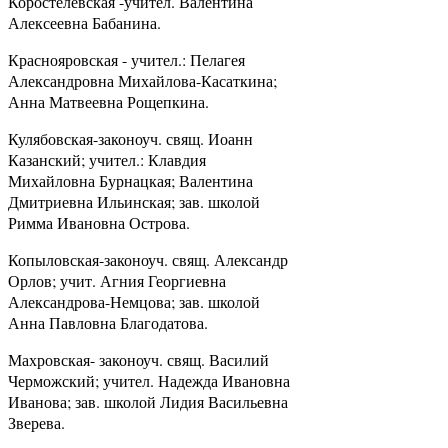
Коростелевская -учител. Валентина
Алексеевна Бабанина.
Краснояровская - учител.: Пелагея
Александровна Михайлова-Касаткина;
Анна Матвеевна Рощепкина.
Кулябовская-законоуч. свящ. Иоанн
Казанский; учител.: Клавдия
Михайловна Бурнацкая; Валентина
Дмитриевна Ильинская; зав. школой
Римма Ивановна Острова.
Копыловская-законоуч. свящ. Александр
Орлов; учит. Агния Георгиевна
Александрова-Немцова; зав. школой
Анна Павловна Благодатова.
Махровская- законоуч. свящ. Василий
Черможский; учител. Надежда Ивановна
Иванова; зав. школой Лидия Васильевна
Зверева.