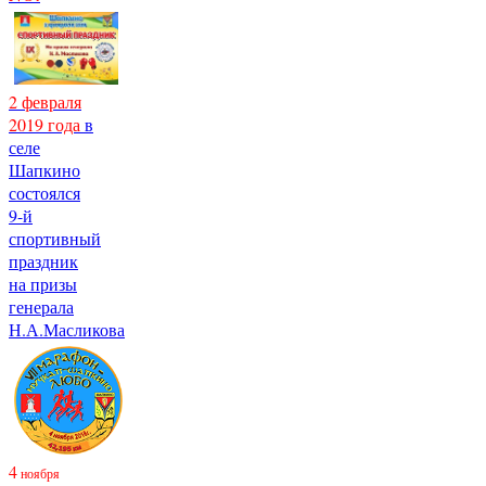
2 февраля
2019 года
в
селе
Шапкино
состоялся
9-й
спортивный
праздник
на призы
генерала
Н.А.Масликова
4
ноября