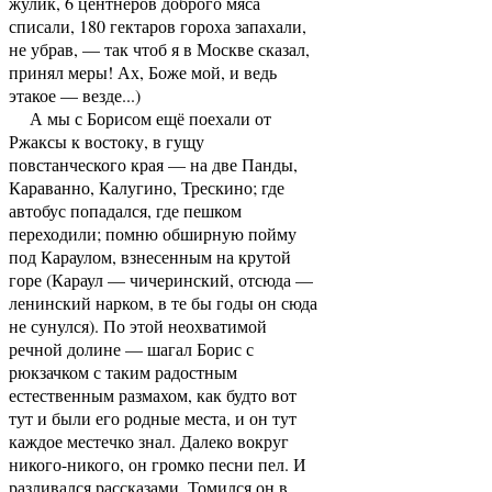
жулик, 6 центнеров доброго мяса
списали, 180 гектаров гороха запахали,
не убрав, — так чтоб я в Москве сказал,
принял меры! Ах, Боже мой, и ведь
этакое — везде...)
А мы с Борисом ещё поехали от
Ржаксы к востоку, в гущу
повстанческого края — на две Панды,
Караванно, Калугино, Трескино; где
автобус попадался, где пешком
переходили; помню обширную пойму
под Караулом, взнесенным на крутой
горе (Караул — чичеринский, отсюда —
ленинский нарком, в те бы годы он сюда
не сунулся). По этой неохватимой
речной долине — шагал Борис с
рюкзачком с таким радостным
естественным размахом, как будто вот
тут и были его родные места, и он тут
каждое местечко знал. Далеко вокруг
никого-никого, он громко песни пел. И
разливался рассказами. Томился он в