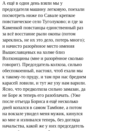
А ещё в один день взяли мы у
председателя машину легковую, поехали
посмотреть ниже по Савале крепкое
повстанческое село Туголуково; и где за
Каменкой повстанцы единственный раз
за всё восстание рыли окопы (потом
зареклись, не их это дело, потерь много);
и начисто разорённое место имения
Вышеславцевых на холме близ
Волхонщины (мне и разорённое сколько
говорит). Председатель колхоза, сильно
обеспокоенный, настоял, чтоб ехали мы
к такому-то пруду, и там при нас бреднем
карасей ловили, и тут же уху нам варили.
Ясно, что предколхоза сильно замазан, да
не Боре ж теперь его разоблачать. (Уже
после отъезда Бориса я ещё несколько
дней копался в самом Тамбове, а потом
на вокзале увидел меня мужик, кинулся
ко мне и изливался теперь, без догляда
начальства, какой же у них председатель