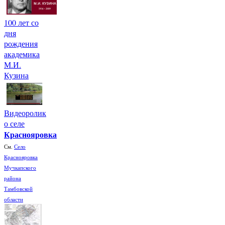
100 лет со
дня
рождения
академика
М.И.
Кузина
Видеоролик
о селе
Краснояровка
См.
Село
Краснояровка
Мучкапского
района
Тамбовской
области