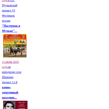
года
в р.п.
Мучкапский
прошел VI
Фестиваль
поэзии
"Пастернак и
Мучкап"
....
11 июня 2018
года
на
ипподроме села
Шапкино
прошел 12-й
конно-
спортивный
праздник...