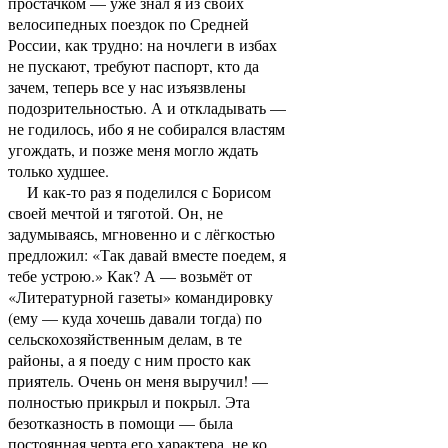
простачком — уже знал я из своих
велосипедных поездок по Средней
России, как трудно: на ночлеги в избах
не пускают, требуют паспорт, кто да
зачем, теперь все у нас изъязвлены
подозрительностью. А и откладывать —
не годилось, ибо я не собирался властям
угождать, и позже меня могло ждать
только худшее.
И как-то раз я поделился с Борисом
своей мечтой и тяготой. Он, не
задумываясь, мгновенно и с лёгкостью
предложил: «Так давай вместе поедем, я
тебе устрою.» Как? А — возьмёт от
«Литературной газеты» командировку
(ему — куда хочешь давали тогда) по
сельскохозяйственным делам, в те
районы, а я поеду с ним просто как
приятель. Очень он меня выручил! —
полностью прикрыл и покрыл. Эта
безотказность в помощи — была
постоянная черта его характера, не ко