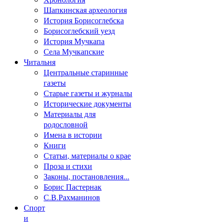
Шапкинская археология
История Борисоглебска
Борисоглебский уезд
История Мучкапа
Села Мучкапские
Читальня
Центральные старинные
газеты
Старые газеты и журналы
Исторические документы
Материалы для
родословной
Имена в истории
Книги
Статьи, материалы о крае
Проза и стихи
Законы, постановления...
Борис Пастернак
С.В.Рахманинов
Спорт
и