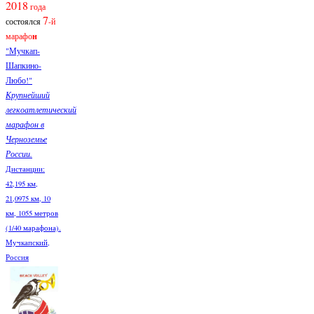
2018
года
7
состоялся
-й
марафо
н
"Мучкап-
Шапкино-
Любо!"
Крупнейший
легкоатлетический
марафон в
Черноземье
России.
Дистанции:
42,195 км,
21,0975 км, 10
км, 1055 метров
(1/40 марафона).
Мучкапский,
Россия