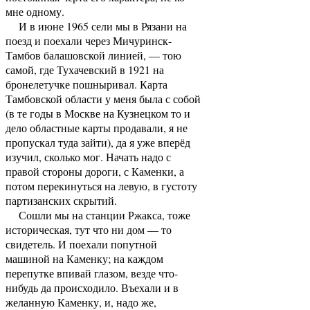
мне одному.
И в июне 1965 сели мы в Рязани на
поезд и поехали через Мичуринск-
Тамбов балашовской линией, — тою
самой, где Тухачевский в 1921 на
бронелетучке пошныривал. Карта
Тамбовской области у меня была с собой
(в те годы в Москве на Кузнецком то и
дело областные карты продавали, я не
пропускал туда зайти), да я уже вперёд
изучил, сколько мог. Начать надо с
правой стороны дороги, с Каменки, а
потом перекинуться на левую, в густоту
партизанских скрытий.
Сошли мы на станции Ржакса, тоже
историческая, тут что ни дом — то
свидетель. И поехали попутной
машиной на Каменку; на каждом
перепутке впивай глазом, везде что-
нибудь да происходило. Въехали и в
желанную Каменку, и, надо же,