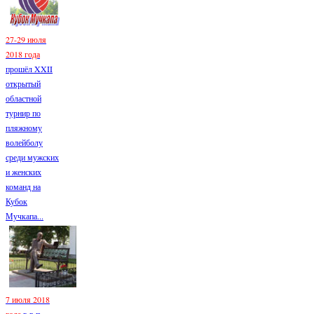
27-29 июля
2018 года
прошёл XXII
открытый
областной
турнир по
пляжному
волейболу
среди мужских
и женских
команд на
Кубок
Мучкапа...
7 июля 2018