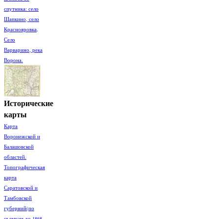
спутника: село
Шапкино, село
Краснояровка,
Село
Варварино, река
Ворона.
Исторические
карты
Карта
Воронежской и
Балашовской
областей.
Топографическая
карта
Саратовской и
Тамбовской
губерний(по
съемкам до 1868