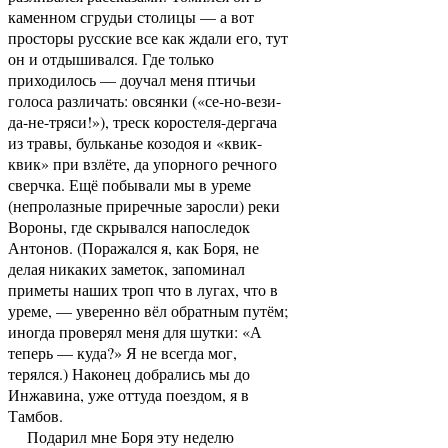
каменном сгрудьи столицы — а вот
просторы русские все как ждали его, тут
он и отдышивался. Где только
приходилось — доучал меня птичьи
голоса различать: овсянки («се-но-вези-
да-не-тряси!»), треск коростеля-дергача
из травы, бульканье козодоя и «квик-
квик» при взлёте, да упорного речного
сверчка. Ещё побывали мы в уреме
(непролазные приречные заросли) реки
Вороны, где скрывался напоследок
Антонов. (Поражался я, как Боря, не
делая никаких заметок, запоминал
приметы наших троп что в лугах, что в
уреме, — уверенно вёл обратным путём;
иногда проверял меня для шутки: «А
теперь — куда?» Я не всегда мог,
терялся.) Наконец добрались мы до
Инжавина, уже оттуда поездом, я в
Тамбов.
Подарил мне Боря эту неделю