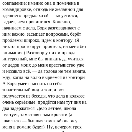
совпадение: именно она и помечена в
командировке, отнюдь не желанной для
здешнего предколхоза! — засуетился,
гадает, чем провинился. Конечно,
начинаем с дела, Боря разговаривает с
ним важно, засыпает вопросами, берёт
проблемы широко, идём в контору. (Я —
никто, просто друг-приятель, на меня без
внимания.) Разговор у них и правда
интересный, мне бы вникать да учиться,
от дедов моих до меня крестьянство уже
и иссякло всё, — да голова не тем занята,
жду, когда на волю вырвемся из конторы.
А Боря умеет нагнать на себя
значительный вид и тон; и вот
получается из беседы, что дела в колхозе
очень серьёзные, придётся нам тут дня на
два задержаться. Дело летнее, школа
пустует, там ставят нам кровати (а
школа-то — бывшая земская! она ж у
меня в романе будет). Ну, вечером грех