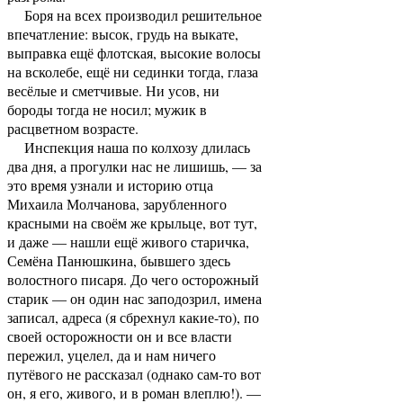
Боря на всех производил решительное
впечатление: высок, грудь на выкате,
выправка ещё флотская, высокие волосы
на всколебе, ещё ни сединки тогда, глаза
весёлые и сметчивые. Ни усов, ни
бороды тогда не носил; мужик в
расцветном возрасте.
Инспекция наша по колхозу длилась
два дня, а прогулки нас не лишишь, — за
это время узнали и историю отца
Михаила Молчанова, зарубленного
красными на своём же крыльце, вот тут,
и даже — нашли ещё живого старичка,
Семёна Панюшкина, бывшего здесь
волостного писаря. До чего осторожный
старик — он один нас заподозрил, имена
записал, адреса (я сбрехнул какие-то), по
своей осторожности он и все власти
пережил, уцелел, да и нам ничего
путёвого не рассказал (однако сам-то вот
он, я его, живого, и в роман влеплю!). —