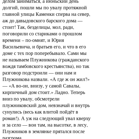
делом заниматься, а июньский день
долгий, пошли мы по увалу протяжной
главной улицы Каменки сперва на север,
аж до давыдовского барского дома —
стоит! Так, безделицы, мол, ради,
поговорили со стариками о прошлом
времени – по-омнят, и Юрия
Васильевича, и братьев его, и что в его
доме с тех пор поперебывало. Сами мы
не называем Плужникова (гражданского
вождя тамбовского крестьянства), но так
разговор подстроили — они нам и
Плужникова назвали. «А где ж он жил?»
— «А во-он, внизу, у самой Савалы,
кирпичный дом стоит.» Ладно. Теперь
вниз по увалу, обсмотрели
плужниковский дом, невзначай и внутрь
сунулись (весь как влитой пойдёт в
роман!). А уж на следующий увал кверху
и за село — вон там, на высотке, в лесу,
Плужников в землянке прятался после
разгрома.