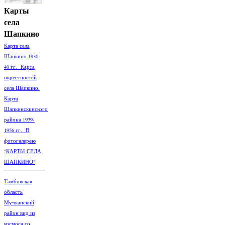
Карты
села
Шапкино
Карта села
Шапкино 1930-
40 гг. Карта
окрестностей
села Шапкино.
Карта
Шапкинскинского
района 1939-
1956 гг. В
фотогалерею
"КАРТЫ СЕЛА
ШАПКИНО"
Тамбовская
область
Мучкапский
район вид из
космоса со