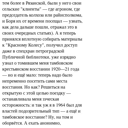
тем более в Рязанской, были у него свои
сельские "клиенты" — где агроном, где
председатель колхоза или райисполкома,
и Боря их от времени посещал — узнать,
как дела дальше пошли, отражал это в
своих очередных статьях). А я теперь
принялся вплотную собирать материалы
к "Красному Колесу", получил доступ
даже в спецхран петроградской
Публичной библиотеки, уже изрядно
узнал о томившем меня тамбовском
крестьянском восстании 1920—21 года
— но и ещё мало: теперь надо было
непременно посетить сами места
восстания. Но как? Решиться на
открытую с этой целью поездку —
останавливала меня зэческая
осторожность: и так уж я в 1964 был для
властей подозрительный тип — а ещё и
тамбовское восстание? Ну, на том и
оборвётся. А ехать анонимно,