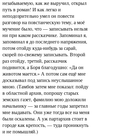
незабываемую, как же выручил, открыл
путь в роман! И как легко и
неподозрительно умел он повести
разговор на повстанческую тему, а моё
мучение было, что — записывать нельзя
ни при каком рассказчике. Запоминал я,
запоминал я до последнего напряжения,
потом отойду куда-нибудь за сарай,
скорей по-свежему записывать. Второй
раз отойду, третий, рассказчик
подивится, а Боря благодушно: «Да он
животом мается.» А потом сам ещё мне
досказывал под запись неуслышанное
мною. (Тамбов затем мне показал: пойду
в областной архив, попрошу старых
земских газет, фамилию мою доложили
начальнику — за главные годы запретил
мне выдавать. Они уже тогда все на меня
были оскалены. А уж партархив стоит в
городе как крепость, — туда проникнуть
и не помышляй.)