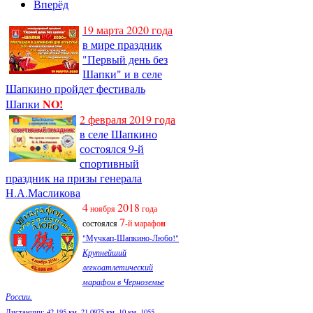
Вперёд
19 марта 2020 года
в мире праздник
"Первый день без
Шапки" и в селе
Шапкино пройдет фестиваль
NO!
Шапки
2 февраля 2019 года
в селе Шапкино
состоялся 9-й
спортивный
праздник на призы генерала
Н.А.Масликова
4
2018
ноября
года
7
состоялся
-й марафо
н
"Мучкап-Шапкино-Любо!"
Крупнейший
легкоатлетический
марафон в Черноземье
России.
Дистанции: 42,195 км, 21,0975 км, 10 км, 1055