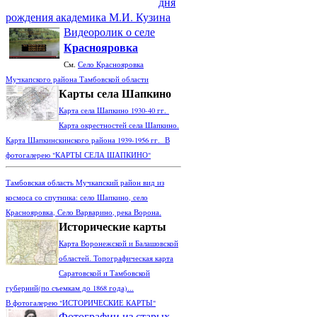
дня
рождения академика М.И. Кузина
Видеоролик о селе
Краснояровка
См.
Село Краснояровка
Мучкапского района Тамбовской области
Карты села Шапкино
Карта села Шапкино 1930-40 гг.
Карта окрестностей села Шапкино.
Карта Шапкинскинского района 1939-1956 гг. В
фотогалерею "КАРТЫ СЕЛА ШАПКИНО"
Тамбовская область Мучкапский район вид из
космоса со спутника: село Шапкино, село
Краснояровка, Село Варварино, река Ворона.
Исторические карты
Карта Воронежской и Балашовской
областей. Топографическая карта
Саратовской и Тамбовской
губерний(по съемкам до 1868 года)...
В фотогалерею "ИСТОРИЧЕСКИЕ КАРТЫ"
Фотографии из старых