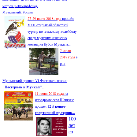
метров (1/40 марафона).
Мучкапский, Россия
27-29 июля 2018 года
прошёл
XXII открытый областной
турнир по пляжному волейболу
среди мужских и женских
команд на Кубок Мучкапа...
7 июля
2018 года
в
р.п.
Мучкапский прошел VI Фестиваль поэзии
"Пастернак и Мучкап"
....
11 июня 2018 года
на
ипподроме села Шапкино
прошел 12-й
конно-
спортивный праздник...
100
лет
со