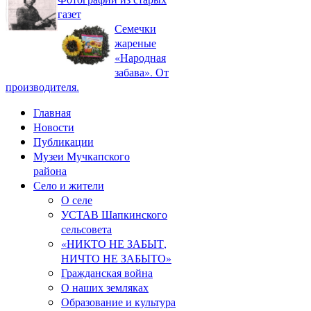
газет
Семечки
жареные
«Народная
забава». От
производителя.
Главная
Новости
Публикации
Музеи Мучкапского
района
Село и жители
О селе
УСТАВ Шапкинского
сельсовета
«НИКТО НЕ ЗАБЫТ,
НИЧТО НЕ ЗАБЫТО»
Гражданская война
О наших земляках
Образование и культура