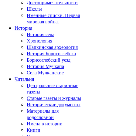
Достопримечательности
Школы
Именные списки. Первая
мировая война.
История
История села
Хронология
Шапкинская археология
История Борисоглебска
Борисоглебский уезд
История Мучкапа
Села Мучкапские
Читальня
Центральные старинные
газеты
Старые газеты и журналы
Исторические документы
Материалы для
родословной
Имена в истории
Книги