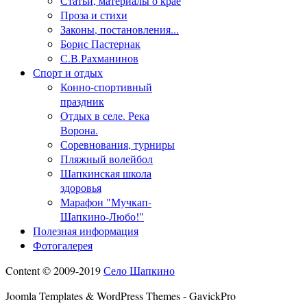
Статьи, материалы о крае
Проза и стихи
Законы, постановления...
Борис Пастернак
С.В.Рахманинов
Спорт и отдых
Конно-спортивный
праздник
Отдых в селе. Река
Ворона.
Соревнования, турниры
Пляжный волейбол
Шапкинская школа
здоровья
Марафон "Мучкап-
Шапкино-Любо!"
Полезная информация
Фотогалерея
Content © 2009-2019
Село Шапкино
Joomla Templates & WordPress Themes - GavickPro