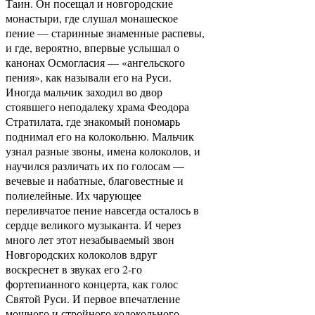
Таин. Он посещал и новгородские
монастыри, где слушал монашеское
пение — старинные знаменные распевы,
и где, вероятно, впервые услышал о
канонах Осмогласия — «ангельского
пения», как называли его на Руси.
Иногда мальчик заходил во двор
стоявшего неподалеку храма Феодора
Стратилата, где знакомый пономарь
поднимал его на колокольню. Мальчик
узнал разные звоны, имена колоколов, и
научился различать их по голосам —
вечевые и набатные, благовестные и
полиелейные. Их чарующее
переливчатое пение навсегда осталось в
сердце великого музыканта. И через
много лет этот незабываемый звон
Новгородских колоколов вдруг
воскреснет в звуках его 2-го
фортепианного концерта, как голос
Святой Руси. И первое впечатление
мощного и стройного колокольного