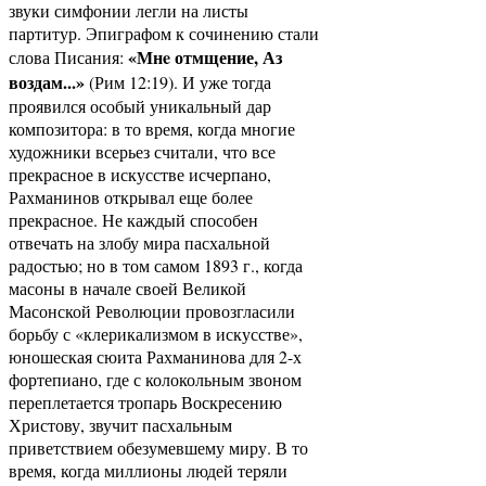
звуки симфонии легли на листы
партитур. Эпиграфом к сочинению стали
«Мнe отмщение, Аз
слова Писания:
воздам...»
(Рим 12:19). И уже тогда
проявился особый уникальный дар
композитора: в то время, когда многие
художники всерьез считали, что все
прекрасное в искусстве исчерпано,
Рахманинов открывал еще более
прекрасное. Не каждый способен
отвечать на злобу мира пасхальной
радостью; но в том самом 1893 г., когда
масоны в начале своей Великой
Масонской Революции провозгласили
борьбу с «клерикализмом в искусстве»,
юношеская сюита Рахманинова для 2-х
фортепиано, где с колокольным звоном
переплетается тропарь Воскресению
Христову, звучит пасхальным
приветствием обезумевшему миру. В то
время, когда миллионы людей теряли