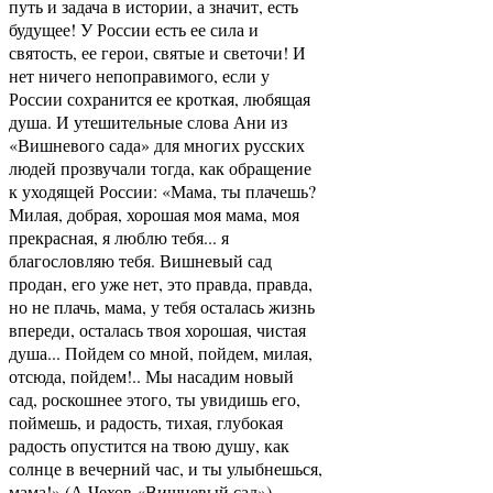
путь и задача в истории, а значит, есть
будущее! У России есть ее сила и
святость, ее герои, святые и светочи! И
нет ничего непоправимого, если у
России сохранится ее кроткая, любящая
душа. И утешительные слова Ани из
«Вишневого сада» для многих русских
людей прозвучали тогда, как обращение
к уходящей России: «Мама, ты плачешь?
Милая, добрая, хорошая моя мама, моя
прекрасная, я люблю тебя... я
благословляю тебя. Вишневый сад
продан, его уже нет, это правда, правда,
но не плачь, мама, у тебя осталась жизнь
впереди, осталась твоя хорошая, чистая
душа... Пойдем со мной, пойдем, милая,
отсюда, пойдем!.. Мы насадим новый
сад, роскошнее этого, ты увидишь его,
поймешь, и радость, тихая, глубокая
радость опустится на твою душу, как
солнце в вечерний час, и ты улыбнешься,
мама!» (А.Чехов «Вишневый сад»).