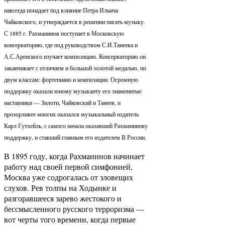
навсегда попадает под влияние Петра Ильича
Чайковского, и утверждается в решении писать музыку.
С 1885 г. Рахманинов поступает в Московскую
консерваторию, где под руководством С.И.Танеева и
А.С.Аренского изучает композицию. Консерваторию он
заканчивает с отличием и большой золотой медалью, по
двум классам: фортепиано и композиции. Огромную
поддержку оказали юному музыканту его знаменитые
наставники — Зилоти, Чайковский и Танеев, и
прозорливее многих оказался музыкальный издатель
Карл Гутхейль, с самого начала оказавший Рахманинову
поддержку, и ставший главным его издателем В России.
В 1895 году, когда Рахманинов начинает
работу над своей первой симфонией,
Москва уже содрогалась от зловещих
слухов. Рев толпы на Ходынке и
разгоравшееся зарево жестокого и
бессмысленного русского терроризма —
вот черты того времени, когда первые