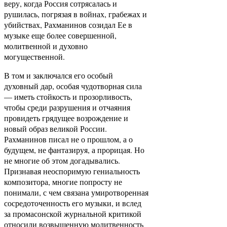
веру, когда Россия сотрясалась и
рушилась, погрязая в войнах, грабежах и
убийствах, Рахманинов созидал Ее в
музыке еще более совершенной,
молитвенной и духовно
могущественной.
В том и заключался его особый
духовный дар, особая чудотворная сила
— иметь стойкость и прозорливость,
чтобы среди разрушения и отчаяния
провидеть грядущее возрождение и
новый образ великой России.
Рахманинов писал не о прошлом, а о
будущем, не фантазируя, а прорицая. Но
не многие об этом догадывались.
Признавая неоспоримую гениальность
композитора, многие попросту не
понимали, с чем связана умиротворенная
сосредоточенность его музыки, и вслед
за промасонской журнальной критикой
относили возвышенную молитвенность