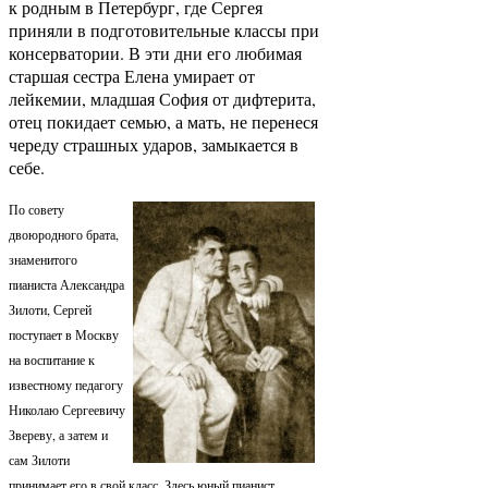
к родным в Петербург, где Сергея
приняли в подготовительные классы при
консерватории. В эти дни его любимая
старшая сестра Елена умирает от
лейкемии, младшая София от дифтерита,
отец покидает семью, а мать, не перенеся
череду страшных ударов, замыкается в
себе.
По совету
двоюродного брата,
знаменитого
пианиста Александра
Зилоти, Сергей
поступает в Москву
на воспитание к
известному педагогу
Николаю Сергеевичу
Звереву, а затем и
сам Зилоти
принимает его в свой класс. Здесь юный пианист