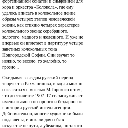
фортепианной сонатой и симфонией для
хора и оркестра «Колокола», где ему
удалось вписать в колокольное пение
образы четырех этапов человеческой
жизни, как стихию четырех характеров
колокольного звона: серебряного,
золотого, медного и железного. И уже не
впервые он вплетает в партитуру четыре
заветных колокольных тона
Новгородской Софии. Они звучат то
нежно, то весело, то жалобно, то
грозно...
Окидывая взглядом русский период
творчества Рахманинова, вряд ли можно
согласиться с мыслью М.Горького о том,
что десятилетие 1907–17 гг. заслуживает
имени «самого позорного и бездарного»
в истории русской интеллигенции.
Действительно, многие художники были
подавлены, и искали для себя в
искусстве не пути, а убежища, но такого