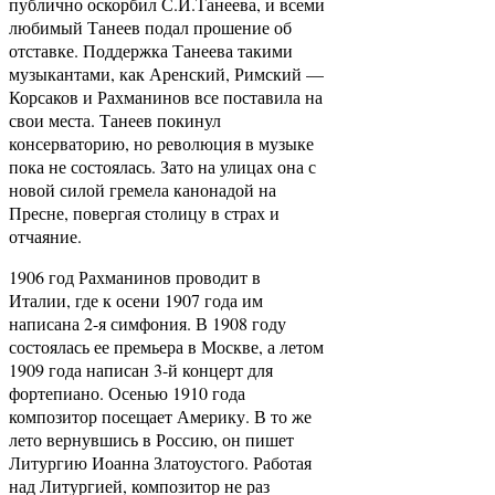
публично оскорбил С.И.Танеева, и всеми
любимый Танеев подал прошение об
отставке. Поддержка Танеева такими
музыкантами, как Аренский, Римский —
Корсаков и Рахманинов все поставила на
свои места. Танеев покинул
консерваторию, но революция в музыке
пока не состоялась. Зато на улицах она с
новой силой гремела канонадой на
Пресне, повергая столицу в страх и
отчаяние.
1906 год Рахманинов проводит в
Италии, где к осени 1907 года им
написана 2-я симфония. В 1908 году
состоялась ее премьера в Москве, а летом
1909 года написан 3-й концерт для
фортепиано. Осенью 1910 года
композитор посещает Америку. В то же
лето вернувшись в Россию, он пишет
Литургию Иоанна Златоустого. Работая
над Литургией, композитор не раз