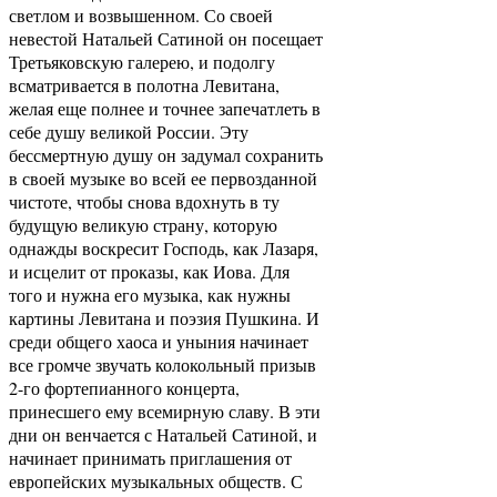
светлом и возвышенном. Со своей
невестой Натальей Сатиной он посещает
Третьяковскую галерею, и подолгу
всматривается в полотна Левитана,
желая еще полнее и точнее запечатлеть в
себе душу великой России. Эту
бессмертную душу он задумал сохранить
в своей музыке во всей ее первозданной
чистоте, чтобы снова вдохнуть в ту
будущую великую страну, которую
однажды воскресит Господь, как Лазаря,
и исцелит от проказы, как Иова. Для
того и нужна его музыка, как нужны
картины Левитана и поэзия Пушкина. И
среди общего хаоса и уныния начинает
все громче звучать колокольный призыв
2-го фортепианного концерта,
принесшего ему всемирную славу. В эти
дни он венчается с Натальей Сатиной, и
начинает принимать приглашения от
европейских музыкальных обществ. С