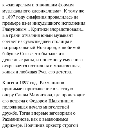
к «застарелым и отжившим формам
музыкального клерикализма». К тому же
в 1897 году симфония провалилась на
премьере из-за никудышного исполнения
Глазуновым... Критики злорадствовали...
На грани отчаяния юный музыкант
сбегает из сумасшедшей столицы в
патриархальный Новгород, к любимой
бабушке Софье, чтобы залечить
душевные раны, и понемногу ему снова
открывается поэтичная и молитвенная,
живая и любящая Русь его детства.
К осени 1897 года Рахманинов
принимает приглашение в частную
оперу Саввы Мамонтова, где происходит
его встреча с Федором Шаляпиным,
положившая начало многолетней
дружбе. Тогда впервые заговорили о
Рахманинове, как о выдающемся
дирижере. Подчинив оркестр строгой