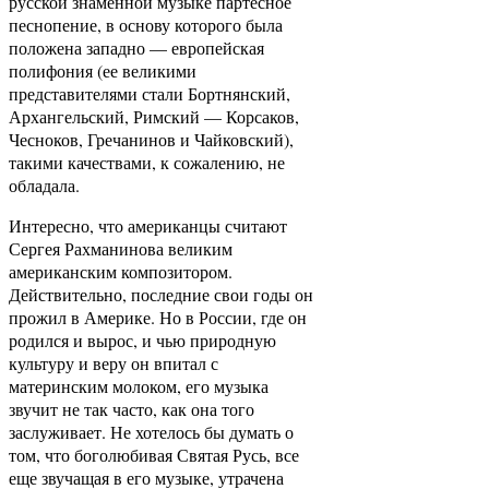
русской знаменной музыке партесное
песнопение, в основу которого была
положена западно — европейская
полифония (ее великими
представителями стали Бортнянский,
Архангельский, Римский — Корсаков,
Чесноков, Гречанинов и Чайковский),
такими качествами, к сожалению, не
обладала.
Интересно, что американцы считают
Сергея Рахманинова великим
американским композитором.
Действительно, последние свои годы он
прожил в Америке. Но в России, где он
родился и вырос, и чью природную
культуру и веру он впитал с
материнским молоком, его музыка
звучит не так часто, как она того
заслуживает. Не хотелось бы думать о
том, что боголюбивая Святая Русь, все
еще звучащая в его музыке, утрачена