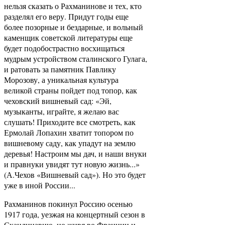
нельзя сказать о Рахманинове и тех, кто
разделял его веру. Придут годы еще
более позорные и бездарные, и вольный
каменщик советской литературы еще
будет подобострастно восхищаться
мудрым устройством сталинского Гулага,
и ратовать за памятник Павлику
Морозову, а уникальная культура
великой страны пойдет под топор, как
чеховский вишневый сад: «Эй,
музыканты, играйте, я желаю вас
слушать! Приходите все смотреть, как
Ермолай Лопахин хватит топором по
вишневому саду, как упадут на землю
деревья! Настроим мы дач, и наши внуки
и правнуки увидят тут новую жизнь...»
(А.Чехов «Вишневый сад»). Но это будет
уже в иной России...
Рахманинов покинул Россию осенью
1917 года, уезжая на концертный сезон в
Скандинавию, но живя во Франции и