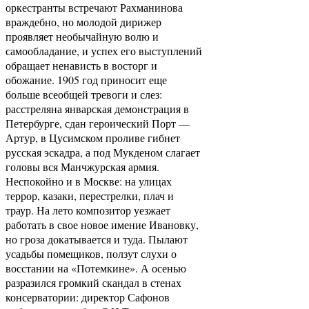
оркестранты встречают Рахманинова
враждебно, но молодой дирижер
проявляет необычайную волю и
самообладание, и успех его выступлений
обращает ненависть в восторг и
обожание. 1905 год приносит еще
больше всеобщей тревоги и слез:
расстреляна январская демонстрация в
Петербурге, сдан героический Порт —
Артур, в Цусимском проливе гибнет
русская эскадра, а под Мукденом слагает
головы вся Манчжурская армия.
Неспокойно и в Москве: на улицах
террор, казаки, перестрелки, плач и
траур. На лето композитор уезжает
работать в свое новое имение Ивановку,
но гроза докатывается и туда. Пылают
усадьбы помещиков, ползут слухи о
восстании на «Потемкине». А осенью
разразился громкий скандал в стенах
консерватории: директор Сафонов