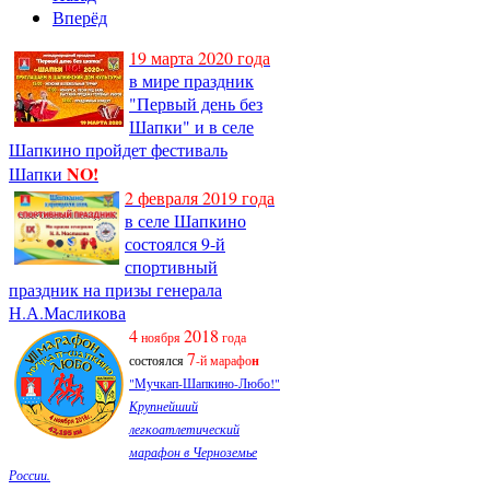
Вперёд
19 марта 2020 года
в мире праздник
"Первый день без
Шапки" и в селе
Шапкино пройдет фестиваль
NO!
Шапки
2 февраля 2019 года
в селе Шапкино
состоялся 9-й
спортивный
праздник на призы генерала
Н.А.Масликова
4
2018
ноября
года
7
состоялся
-й марафо
н
"Мучкап-Шапкино-Любо!"
Крупнейший
легкоатлетический
марафон в Черноземье
России.