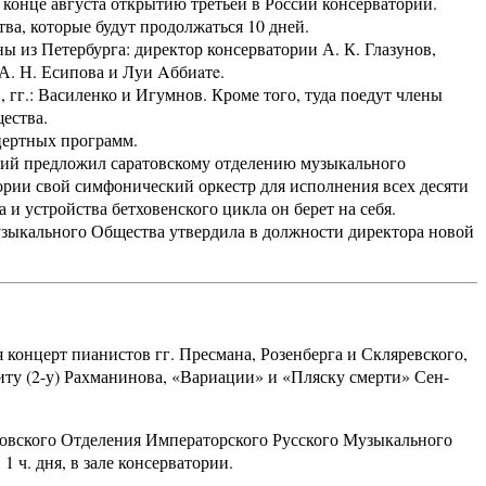
 конце августа открытию третьей в России консерватории.
ва, которые будут продолжаться 10 дней.
 из Петербурга: директор консерватории А. К. Глазунов,
, А. Н. Есипова и Луи Aббиaтe.
г.: Василенко и Игумнов. Кроме того, туда поедут члены
щества.
цертных программ.
ий предложил саратовскому отделению музыкального
ории свой симфонический оркестр для исполнения всех десяти
 и устройства бетховенского цикла он берет на себя.
ыкального Общества утвердила в должности директора новой
 концерт пианистов гг. Пресмана, Розенберга и Скляревского,
юиту (2-у) Рахманинова, «Вариации» и «Пляску смерти» Сен-
вского Отделения Императорского Русского Музыкального
1 ч. дня, в зале консерватории.