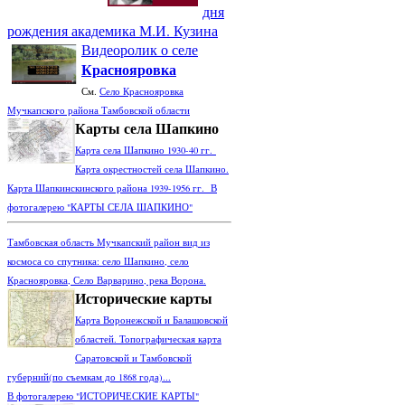
дня
рождения академика М.И. Кузина
Видеоролик о селе
Краснояровка
См.
Село Краснояровка
Мучкапского района Тамбовской области
Карты села Шапкино
Карта села Шапкино 1930-40 гг.
Карта окрестностей села Шапкино.
Карта Шапкинскинского района 1939-1956 гг. В
фотогалерею "КАРТЫ СЕЛА ШАПКИНО"
Тамбовская область Мучкапский район вид из
космоса со спутника: село Шапкино, село
Краснояровка, Село Варварино, река Ворона.
Исторические карты
Карта Воронежской и Балашовской
областей. Топографическая карта
Саратовской и Тамбовской
губерний(по съемкам до 1868 года)...
В фотогалерею "ИСТОРИЧЕСКИЕ КАРТЫ"