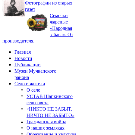
Фотографии из старых
газет
Семечки
жареные
«Народная
забава». От
производителя.
Главная
Новости
Публикации
Музеи Мучкапского
района
Село и жители
О селе
УСТАВ Шапкинского
сельсовета
«НИКТО НЕ ЗАБЫТ,
НИЧТО НЕ ЗАБЫТО»
Гражданская война
О наших земляках
Образование и культура