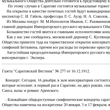
музыкального Общества деятельно готовится к предстоящему в
По этому случаю в Саратове состоятся музыкальные торжест
На открытие в качестве почетных гостей будут командированы
инспектор С. И. Габель, профессора Л. С. Ауэр, Н. А. Соколов
Из Москвы поедут: М. М.Ипполитов Иванов, С. Рахманинов, г
главной дирекции Императорского русского музыкального Об
Большинство гостей явится и главными исполнителями кон
Как у нас уже сообщалось, московский дирижер С. Кусевицк
Общества привезти туда на торжествехное открытие консерват
симфоний Бетховена, причем все расходы по перевозке оркестра
Августейшая председательница Императорского русского муз
консерваторш г. Экснера.
Газета "Саратовский Вестник" № 277 от 16.12.1912.
Концерт. Сегодня, 16 декабря, в зале консерватории состоится
которые исполнят, в первый раз в Саратове, на двух роялях, с
Санса, вальс и романс Аренского.
- Ближайшие общедоступные симфонические концерты сарато
Общества намечены на воскресенье 20 января, 3 и 17 февраля, в 