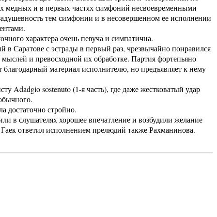
вых медных и в первых частях симфоний несвоевременными
 задушевность тем симфонии и в несовершенном ее исполнении
ментами.
очного характера очень певуча и симпатична.
 в Саратове с эстрады в первый раз, чрезвычайно понравился
мыслей и превосходной их обработке. Партия фортепьяно
т благодарный материал исполнителю, но предъявляет к нему
ту Adadgio sostenuto (1-я часть), где даже жестковатый удар
е обычного.
ла достаточно стройно.
или в слушателях хорошее впечатление и возбудили желание
г. Гаек ответил исполнением прелюдий также Рахманинова.