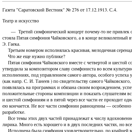
Газета "Саратовский Вестник" № 276 от 17.12.1913. С.4.
Театр и искусство
— Третий симфонический концерт почему-то не привлек обы
стояла Пятая симфония Чайковского, а в конце великолепный 
Э. Гаека.
Третьим номером исполнялась красивая, мелодичная серенад
Что же еще нужно публике?
Пятая симфония Чайковского вместе с четвертой и шестой сос
утвердила за композитором славу симфониста во всем культур
исполнениях, под управлением самого автора, особого успеха 
(как напр. С. И. Танеев ) по свидетельству самого Чайковского
появлялась на программах и обязана своим возрождением, усп
положительные стороны композиции и показать слушателям вс
и шестой симфониям и в пятой через все части ее проходит одн
ею кончается. Не все части симфонии равноценны — особенно х
разработке.
Все темы этих двух частей принадлежат к числу вдохновенне
лирика. Много есть хорошего и в двух последних частях, но в
Исполнена была симфония удовлетворительно, по крайней мере