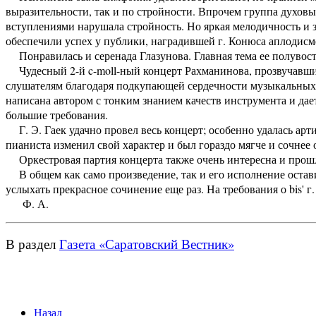
выразительности, так и по стройности. Впрочем группа духо
вступлениями нарушала стройность. Но яркая мелодичность и
обеспечили успех у публики, наградившей г. Конюса аплодис
Понравилась и серенада Глазунова. Главная тема ее полувост
Чудесный 2-й c-moll-ный концерт Рахманинова, прозвучавший
слушателям благодаря подкупающей сердечности музыкальных 
написана автором с тонким знанием качеств инструмента и дае
большие требования.
Г. Э. Гаек удачно провел весь концерт; особенно удалась артис
пианиста изменил свой характер и был гораздо мягче и сочне
Оркестровая партия концерта также очень интересна и прош
В общем как само произведение, так и его исполнение остав
услыхать прекрасное сочинение еще раз. На требования о bis' 
Ф. А.
В раздел
Газета «Саратовский Вестник»
Назад