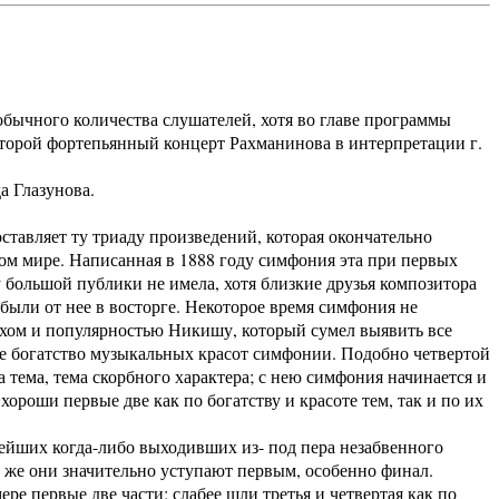
чного количества слушателей, хотя во главе программы
второй фортепьянный концерт Рахманинова в интерпретации г.
а Глазунова.
тавляет ту триаду произведений, которая окончательно
ном мире. Написанная в 1888 году симфония эта при первых
у большой публики не имела, хотя близкие друзья композитора
, были от нее в восторге. Некоторое время симфония не
ехом и популярностью Никишу, который сумел выявить все
е богатство музыкальных красот симфонии. Подобно четвертой
а тема, тема скорбного характера; с нею симфония начинается и
ороши первые две как по богатству и красоте тем, так и по их
йших когда-либо выходивших из- под пера незабвенного
се же они значительно уступают первым, особенно финал.
 первые две части; слабее шли третья и четвертая как по