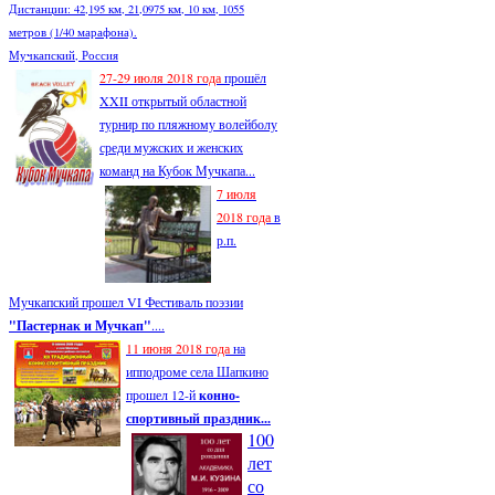
Дистанции: 42,195 км, 21,0975 км, 10 км, 1055
метров (1/40 марафона).
Мучкапский, Россия
27-29 июля 2018 года
прошёл
XXII открытый областной
турнир по пляжному волейболу
среди мужских и женских
команд на Кубок Мучкапа...
7 июля
2018 года
в
р.п.
Мучкапский прошел VI Фестиваль поэзии
"Пастернак и Мучкап"
....
11 июня 2018 года
на
ипподроме села Шапкино
прошел 12-й
конно-
спортивный праздник...
100
лет
со