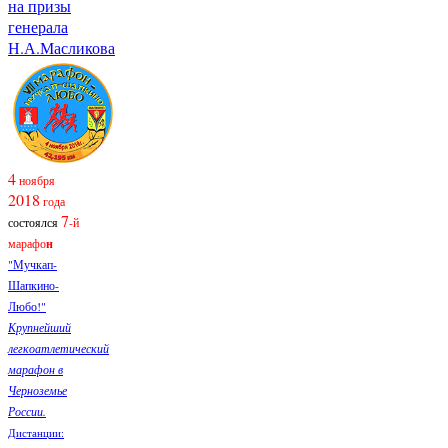
на призы
генерала
Н.А.Масликова
4
ноября
2018
года
7
состоялся
-й
марафо
н
"Мучкап-
Шапкино-
Любо!"
Крупнейший
легкоатлетический
марафон в
Черноземье
России.
Дистанции: