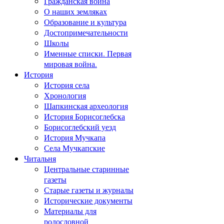
Гражданская война
О наших земляках
Образование и культура
Достопримечательности
Школы
Именные списки. Первая
мировая война.
История
История села
Хронология
Шапкинская археология
История Борисоглебска
Борисоглебский уезд
История Мучкапа
Села Мучкапские
Читальня
Центральные старинные
газеты
Старые газеты и журналы
Исторические документы
Материалы для
родословной