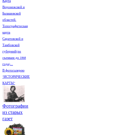
Карта
Воронежской и
Балашовской
областей.
Топографическая
карта
Саратовской и
Тамбовской
губерний(по
съемкам до 1868
года)...
В фотогалерею
"ИСТОРИЧЕСКИЕ
КАРТЫ"
Фотографии
из старых
газет