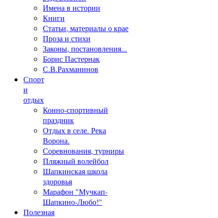
Имена в истории
Книги
Статьи, материалы о крае
Проза и стихи
Законы, постановления...
Борис Пастернак
С.В.Рахманинов
Спорт
и
отдых
Конно-спортивный
праздник
Отдых в селе. Река
Ворона.
Соревнования, турниры
Пляжный волейбол
Шапкинская школа
здоровья
Марафон "Мучкап-
Шапкино-Любо!"
Полезная