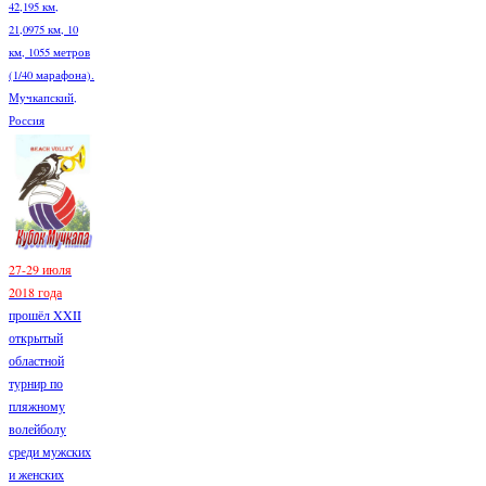
42,195 км,
21,0975 км, 10
км, 1055 метров
(1/40 марафона).
Мучкапский,
Россия
27-29 июля
2018 года
прошёл XXII
открытый
областной
турнир по
пляжному
волейболу
среди мужских
и женских