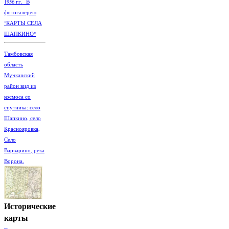
1956 гг. В
фотогалерею
"КАРТЫ СЕЛА
ШАПКИНО"
Тамбовская
область
Мучкапский
район вид из
космоса со
спутника: село
Шапкино, село
Краснояровка,
Село
Варварино, река
Ворона.
Исторические
карты