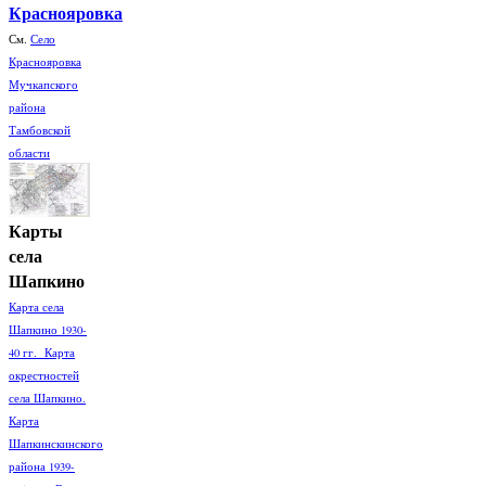
Краснояровка
См.
Село
Краснояровка
Мучкапского
района
Тамбовской
области
Карты
села
Шапкино
Карта села
Шапкино 1930-
40 гг. Карта
окрестностей
села Шапкино.
Карта
Шапкинскинского
района 1939-