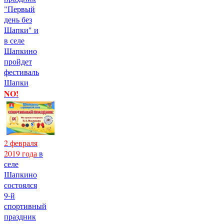
"Первый
день без
Шапки" и
в селе
Шапкино
пройдет
фестиваль
Шапки
NO!
2 февраля
2019 года
в
селе
Шапкино
состоялся
9-й
спортивный
праздник