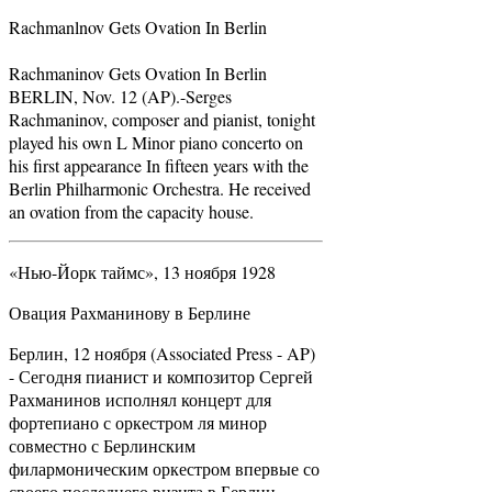
Rachmanlnov Gets Ovation In Berlin
Rachmaninov Gets Ovation In Berlin
BERLIN, Nov. 12 (AP).-Serges
Rachmaninov, composer and pianist, tonight
played his own L Minor piano concerto on
his first appearance In fifteen years with the
Berlin Philharmonic Orchestra. He received
an ovation from the capacity house.
«Нью-Йорк таймс», 13 ноября 1928
Овация Рахманинову в Берлине
Берлин, 12 ноября (Associated Press - AP)
- Сегодня пианист и композитор Сергей
Рахманинов исполнял концерт для
фортепиано с оркестром ля минор
совместно с Берлинским
филармоническим оркестром впервые со
своего последнего визита в Берлин