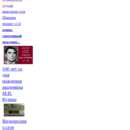
года
на
ипподроме села
Шапкино
прошел 12-й
конно-
спортивный
праздник...
100 лет со
дня
рождения
академика
М.И.
Кузина
Видеоролик
о селе