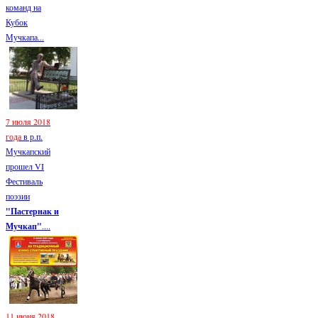
команд на
Кубок
Мучкапа...
7 июля 2018
года
в р.п.
Мучкапский
прошел VI
Фестиваль
поэзии
"Пастернак и
Мучкап"
....
11 июня 2018