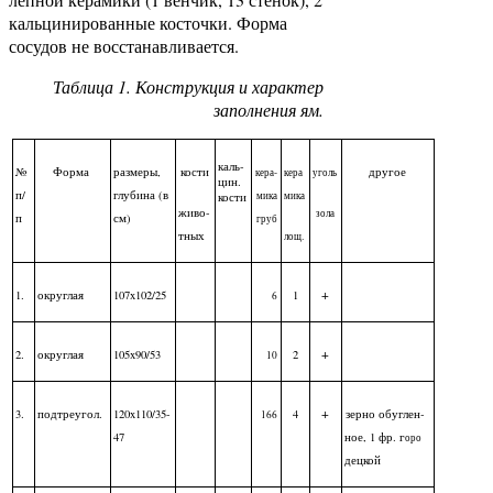
кальцинированные косточки. Форма
сосудов не восстанавливается.
Таблица 1. Конструкция и характер
заполнения ям.
каль­
№
Форма
размеры,
кости
другое
кера-
кера
уголь
цин.
п/
глубина (в
мика
мика
кости
живо
-
зола
п
см)
груб
тных
лощ.
+
1.
округлая
107x102/25
1
6
+
2.
округлая
105x90/53
2
10
+
3.
подтреугол.
120x110/35-
4
зерно обуглен­
166
47
ное, 1 фр. г
оро­
децкой