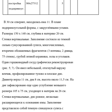
постройка
380x277/12
5
подпрямоуг.
В 30 см севернее, находилась яма 11. В плане
подпрямоугольной формы, с закруглёнными углами.
Размеры 150 х 148 см, глубина в материке 20 см.
Стенки вертикальные. Заполнение состояло из темной
сильно гумусированной супеси, многочисленных,
вторично обожженных фрагментов (3 венчика, 2 днища,
75 стенок), грубой лепной керамики, золы и угольков.
Один горшковидный сосуд графически реконструирован
(рис. 5; 7). Он имел небольшой, отогнутый наружу
венчик, профилированное тулово и плоское дно.
Диаметр верха 11 см, дна 8 см, высота около 11,5 см. На
дне зафиксировано еще одно углубление меньшего
размера 105 х 75 см, уходящее в материк на 26 см.
Стенки вертикальные, дно ровное, несколько
расширяющееся к основанию ямы. Заполнение
представляло собой темную спекшуюся супесь с