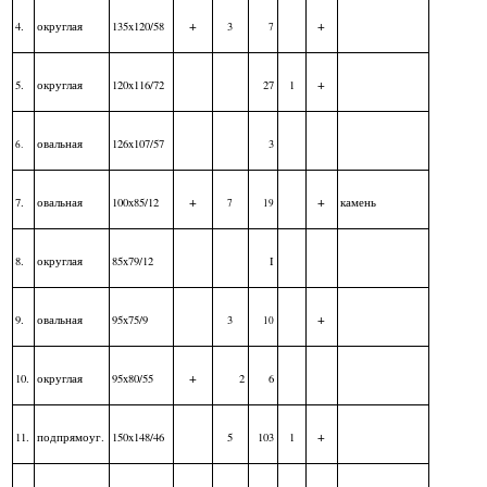
+
+
4.
округлая
135x120/58
3
7
+
5.
округлая
120x116/72
27
1
овальная
126x107/57
3
6.
+
+
7.
овальная
100x85/12
камень
7
19
8.
округлая
85x79/12
I
+
9.
овальная
95x75/9
3
10
+
10.
округлая
95x80/55
2
6
+
11.
подпрямоуг.
150x148/46
5
103
1