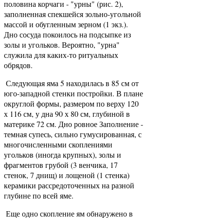
половина корчаги - "урны" (рис. 2),
заполненная спекшейся зольно-угольной
массой и обугленным зерном (1 экз.).
Дно сосуда покоилось на подсыпке из
золы и угольков. Вероятно, "урна"
служила для каких-то ритуальных
обрядов.
Следующая яма 5 находилась в 85 см от
юго-западной стенки постройки. В плане
округлой формы, размером по верху 120
х 116 см, у дна 90 х 80 см, глубиной в
материке 72 см. Дно ровное Заполнение -
темная супесь, сильно гумусированная, с
многочисленными скоплениями
угольков (иногда крупных), золы и
фрагментов грубой (3 венчика, 17
стенок, 7 днищ) и лощеной (1 стенка)
керамики рассредоточенных на разной
глубине по всей яме.
Еще одно скопление ям обнаружено в