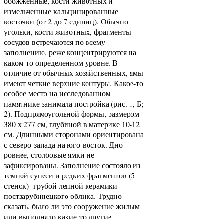
обожженные, кости животных и
измельченные кальцинированные
косточки (от 2 до 7 единиц). Обычно
угольки, кости животных, фрагменты
сосудов встречаются по всему
заполнению, реже концентрируются на
каком-то определенном уровне. В
отличие от обычных хозяйственных, ямы
имеют четкие верхние контуры. Какое-то
особое место на исследованном
памятнике занимала постройка (рис. 1, Б;
2). Подпрямоугольной формы, размером
380 х 277 см, глубиной в материке 10-12
см. Длинными сторонами ориентирована
с северо-запада на юго-восток. Дно
ровнее, столбовые ямки не
зафиксированы. Заполнение состояло из
темной супеси и редких фрагментов (5
стенок) грубой лепной керамики
постзарубинецкого облика. Трудно
сказать, было ли это сооружение жилым
или выполняло какие-то другие