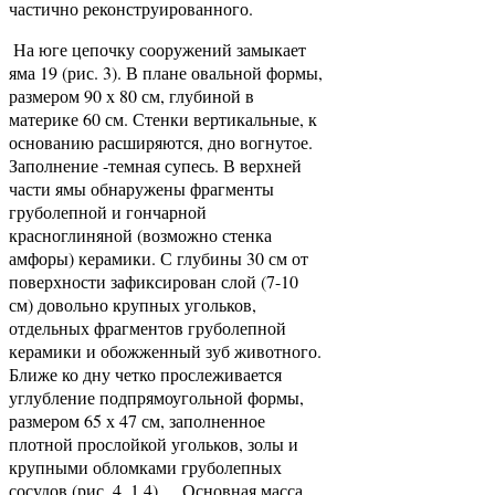
частично реконструированного.
На юге цепочку сооружений замыкает
яма 19 (рис. 3). В плане овальной формы,
размером 90 х 80 см, глубиной в
материке 60 см. Стенки вертикальные, к
основанию расширяются, дно вогнутое.
Заполнение -темная супесь. В верхней
части ямы обнаружены фрагменты
груболепной и гончарной
красноглиняной (возможно стенка
амфоры) керамики. С глубины 30 см от
поверхности зафиксирован слой (7-10
см) довольно крупных угольков,
отдельных фрагментов груболепной
керамики и обожженный зуб животного.
Ближе ко дну четко прослеживается
углубление подпрямоугольной формы,
размером 65 х 47 см, заполненное
плотной прослойкой угольков, золы и
крупными обломками груболепных
сосудов (рис. 4, 1,4). Основная масса