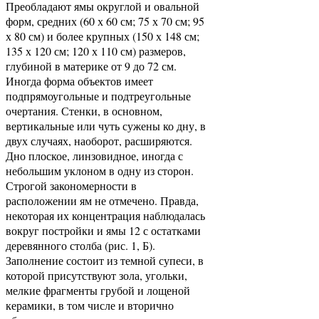
Преобладают ямы округлой и овальной
форм, средних (60 х 60 см; 75 х 70 см; 95
х 80 см) и более крупных (150 х 148 см;
135 х 120 см; 120 х 110 см) размеров,
глубиной в материке от 9 до 72 см.
Иногда форма объектов имеет
подпрямоугольные и подтреугольные
очертания. Стенки, в основном,
вертикальные или чуть сужены ко дну, в
двух случаях, наоборот, расширяются.
Дно плоское, линзовидное, иногда с
небольшим уклоном в одну из сторон.
Строгой закономерности в
расположении ям не отмечено. Правда,
некоторая их концентрация наблюдалась
вокруг постройки и ямы 12 с остатками
деревянного столба (рис. 1, Б).
Заполнение состоит из темной супеси, в
которой присутствуют зола, угольки,
мелкие фрагменты грубой и лощеной
керамики, в том числе и вторично