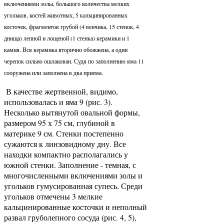
включениями золы, большого количества мелких
угольков, костей животных, 5 кальцинированных
косточек, фрагментов грубой (4 венчика, 15 стенок, 4
днища) лепной и лощеной (1 стенка) керамики и 1
камня. Вся керамика вторично обожжена, а один
черепок сильно ошлакован. Судя по заполнению яма 11
сооружена или заполнена в два приема.
В качестве жертвенной, видимо,
использовалась и яма 9 (рис. 3).
Несколько вытянутой овальной формы,
размером 95 х 75 см, глубиной в
материке 9 см. Стенки постепенно
сужаются к линзовидному дну. Все
находки компактно располагались у
южной стенки. Заполнение - темная, с
многочисленными включениями золы и
угольков гумусированная супесь. Среди
угольков отмечены 3 мелкие
кальцинированные косточки и неполный
развал груболепного сосуда (рис. 4, 5),