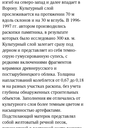
изгиб на северо-запад и далее впадает в
Ворону. Культурный слой
прослеживается на протяжении 70 м
вдоль склонов и на 30 м вглубь. В 1996-
1997 гг. автором производились
раскопки памятника, в результате
которых было исследовано 300 кв. м.
Культурный слой залегает сразу под
дерном и представляет из себя темно-
серую гумусированную супесь, с
редкими включениями фрагментов
керамики древнерусского и
постзарубинецкого облика. Толщина
напластований колеблется от 0,67 до 0,18
м на разных участках раскопа, без учета
глубины обнаруженных строительных
объектов. Заполнения ям отличались от
культурного слоя более темным цветом и
насыщенностью артефактами.
Подстилающий материк представлял
собой желтоватый речной песок,
переходящий в восточной части раскопа