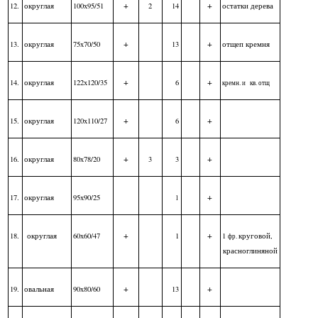
+
+
12.
округлая
100x95/51
2
14
остатки дерева
+
+
13.
округлая
75x70/50
13
отщеп кремня
+
+
14.
округлая
122x120/35
6
кремн.
и
кв. отщ
+
+
15.
округлая
120x110/27
6
+
+
16.
округлая
80x78/20
3
3
+
17.
округлая
95x90/25
1
+
+
18.
округлая
60x60/47
1
1
круговой,
фр.
красноглиняной
+
+
19.
овальная
90x80/60
13