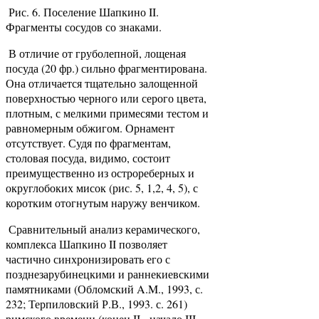
Рис. 6. Поселение Шапкино II.
Фрагменты сосудов со знаками.
В отличие от груболепной, лощеная
посуда (20 фр.) сильно фрагментирована.
Она отличается тщательно залощенной
поверхностью черного или серого цвета,
плотным, с мелкими примесями тестом и
равномерным обжигом. Орнамент
отсутствует. Судя по фрагментам,
столовая посуда, видимо, состоит
преимущественно из острореберных и
округлобоких мисок (рис. 5, 1,2, 4, 5), с
коротким отогнутым наружу венчиком.
Сравнительный анализ керамического,
комплекса Шапкино II позволяет
частично синхронизировать его с
позднезарубинецкими и раннекиевскими
памятниками (Обломский A.M., 1993, с.
232; Терпиловский Р.В., 1993. с. 261)
римского времени (конец II - начало III