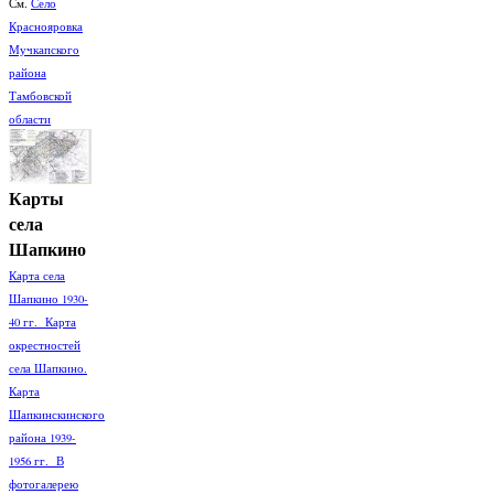
См.
Село
Краснояровка
Мучкапского
района
Тамбовской
области
Карты
села
Шапкино
Карта села
Шапкино 1930-
40 гг. Карта
окрестностей
села Шапкино.
Карта
Шапкинскинского
района 1939-
1956 гг. В
фотогалерею