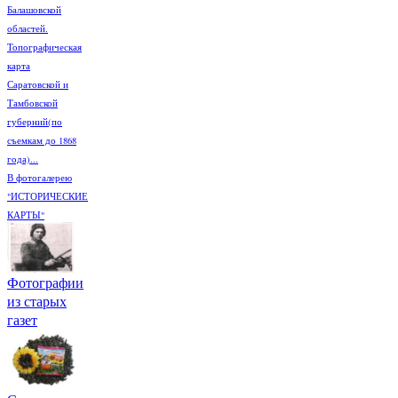
Балашовской
областей.
Топографическая
карта
Саратовской и
Тамбовской
губерний(по
съемкам до 1868
года)...
В фотогалерею
"ИСТОРИЧЕСКИЕ
КАРТЫ"
Фотографии
из старых
газет