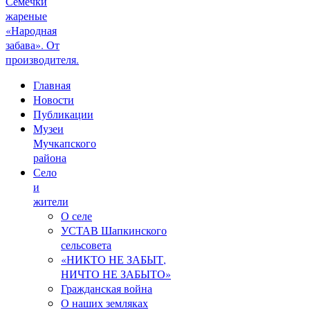
Семечки
жареные
«Народная
забава». От
производителя.
Главная
Новости
Публикации
Музеи
Мучкапского
района
Село
и
жители
О селе
УСТАВ Шапкинского
сельсовета
«НИКТО НЕ ЗАБЫТ,
НИЧТО НЕ ЗАБЫТО»
Гражданская война
О наших земляках