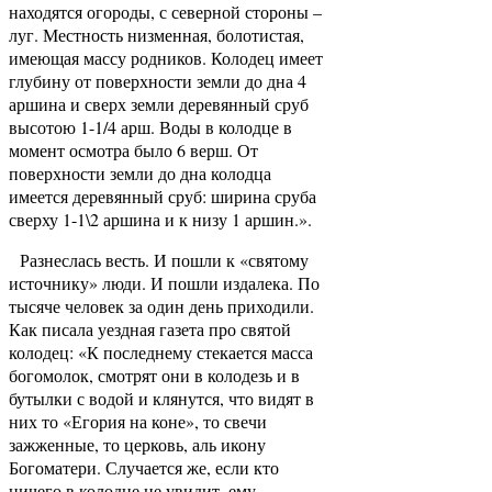
находятся огороды, с северной стороны –
луг. Местность низменная, болотистая,
имеющая массу родников. Колодец имеет
глубину от поверхности земли до дна 4
аршина и сверх земли деревянный сруб
высотою 1-1/4 арш. Воды в колодце в
момент осмотра было 6 верш. От
поверхности земли до дна колодца
имеется деревянный сруб: ширина сруба
сверху 1-1\2 аршина и к низу 1 аршин.».
Разнеслась весть. И пошли к «святому
источнику» люди. И пошли издалека. По
тысяче человек за один день приходили.
Как писала уездная газета про святой
колодец: «К последнему стекается масса
богомолок, смотрят они в колодезь и в
бутылки с водой и клянутся, что видят в
них то «Егория на коне», то свечи
зажженные, то церковь, аль икону
Богоматери. Случается же, если кто
ничего в колодце не увидит, ему