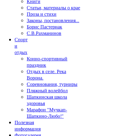
Книги
Статьи, материалы о крае
Проза и стихи
Законы, постановления...
Борис Пастернак
С.В.Рахманинов
Спорт
и
отдых
Конно-спортивный
праздник
Отдых в селе. Река
Ворона.
Соревнования, турниры
Пляжный волейбол
Шапкинская школа
здоровья
Марафон "Мучкап-
Шапкино-Любо!"
Полезная
информация
Фотогалерея