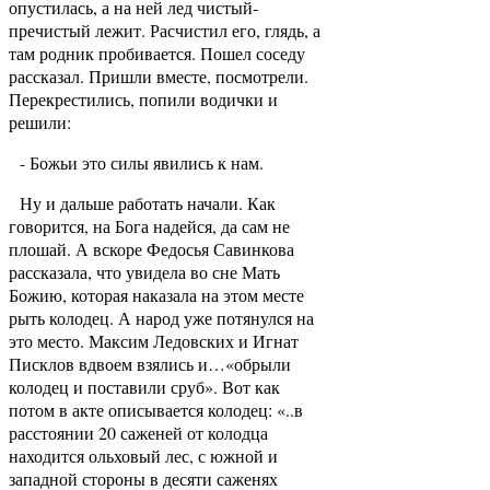
опустилась, а на ней лед чистый-
пречистый лежит. Расчистил его, глядь, а
там родник пробивается. Пошел соседу
рассказал. Пришли вместе, посмотрели.
Перекрестились, попили водички и
решили:
- Божьи это силы явились к нам.
Ну и дальше работать начали. Как
говорится, на Бога надейся, да сам не
плошай. А вскоре Федосья Савинкова
рассказала, что увидела во сне Мать
Божию, которая наказала на этом месте
рыть колодец. А народ уже потянулся на
это место. Максим Ледовских и Игнат
Писклов вдвоем взялись и…«обрыли
колодец и поставили сруб». Вот как
потом в акте описывается колодец: «..в
расстоянии 20 саженей от колодца
находится ольховый лес, с южной и
западной стороны в десяти саженях