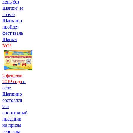
день без
Шапки" и
в селе
Шапкино
пройдет
фестиваль
Шапки
NO!
2 февраля
2019 года
в
селе
Шапкино
состоялся
9-й
спортивный
праздник
на призы
генерала