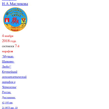
Н.А.Масликова
4
ноября
2018
года
7
состоялся
-й
марафо
н
"Мучкап-
Шапкино-
Любо!"
Крупнейший
легкоатлетический
марафон в
Черноземье
России.
Дистанции:
42,195 км,
21,0975 км, 10