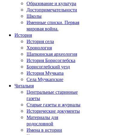
Образование и культура
Достопримечательности
Школы
Именные списки. Первая
мировая война.
История
История села
Хронология
Шапкинская археология
История Борисоглебска
Борисоглебский уезд
История Мучкапа
Села Мучкапские
Читальня
Центральные старинные
газеты
Старые газеты и журналы
Исторические документы
Материалы для
родословной
Имена в истории