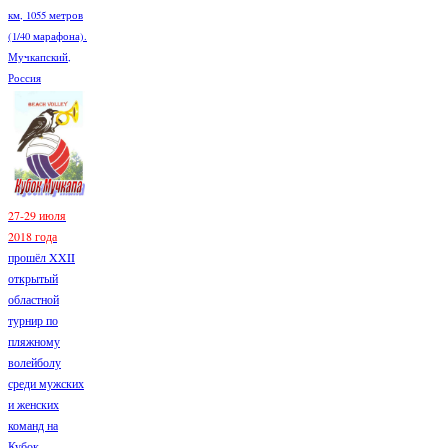
км, 1055 метров
(1/40 марафона).
Мучкапский,
Россия
27-29 июля
2018 года
прошёл XXII
открытый
областной
турнир по
пляжному
волейболу
среди мужских
и женских
команд на
Кубок