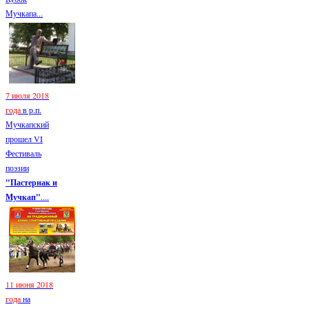
Мучкапа...
7 июля 2018
года
в р.п.
Мучкапский
прошел VI
Фестиваль
поэзии
"Пастернак и
Мучкап"
....
11 июня 2018
года
на