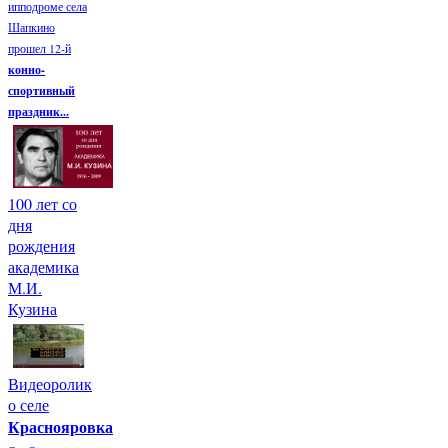
ипподроме села
Шапкино
прошел 12-й
конно-
спортивный
праздник...
100 лет со
дня
рождения
академика
М.И.
Кузина
Видеоролик
о селе
Краснояровка