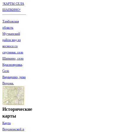
"КАРТЫ СЕЛА
ШАПКИНО"
Тамбовская
область
Мучкапский
район вид из
космоса со
спутника: село
Шапкино, село
Краснояровка,
Село
Варварино, река
Ворона.
Исторические
карты
Карта
Воронежской и