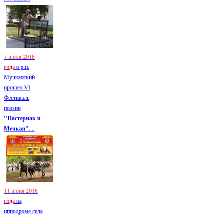
7 июля 2018
года
в р.п.
Мучкапский
прошел VI
Фестиваль
поэзии
"Пастернак и
Мучкап"
....
11 июня 2018
года
на
ипподроме села