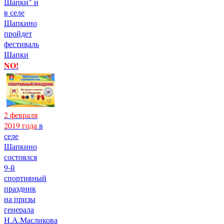
Шапки" и
в селе
Шапкино
пройдет
фестиваль
Шапки
NO!
2 февраля
2019 года
в
селе
Шапкино
состоялся
9-й
спортивный
праздник
на призы
генерала
Н.А.Масликова