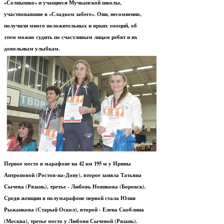
«Солнышко» и учащиеся Мучкапской школы,
участвовавшие в «Сладком забеге». Они, несомненно,
получили много положительных и ярких эмоций, об
этом можно судить по счастливым лицам ребят и их
довольным улыбкам.
Первое место в марафоне на 42 км 195 м у Ирины
Антроповой (Ростов-на-Дону), второе заняла Татьяна
Сычева (Рязань), третье - Любовь Новикова (Боровск).
Среди женщин в полумарафоне первой стала Юлия
Рыжанкова (Старый Оскол), второй - Елена Скоблина
(Москва), третье место у Любови Сычевой (Рязань).