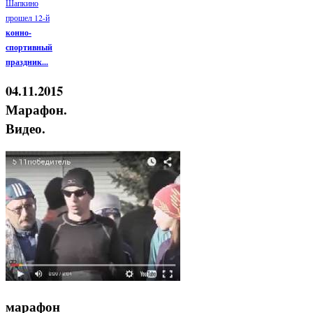
Шапкино
прошел 12-й
конно-
спортивный
праздник...
04.11.2015
Марафон.
Видео.
марафон