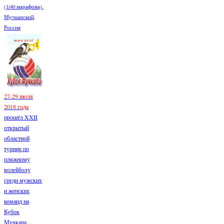
(1/40 марафона).
Мучкапский,
Россия
27-29 июля
2018 года
прошёл XXII
открытый
областной
турнир по
пляжному
волейболу
среди мужских
и женских
команд на
Кубок
Мучкапа...