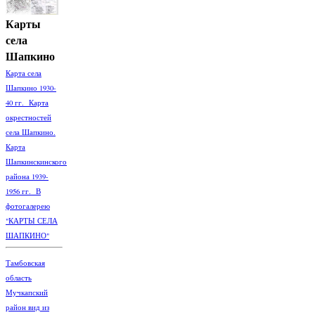
Карты
села
Шапкино
Карта села
Шапкино 1930-
40 гг. Карта
окрестностей
села Шапкино.
Карта
Шапкинскинского
района 1939-
1956 гг. В
фотогалерею
"КАРТЫ СЕЛА
ШАПКИНО"
Тамбовская
область
Мучкапский
район вид из