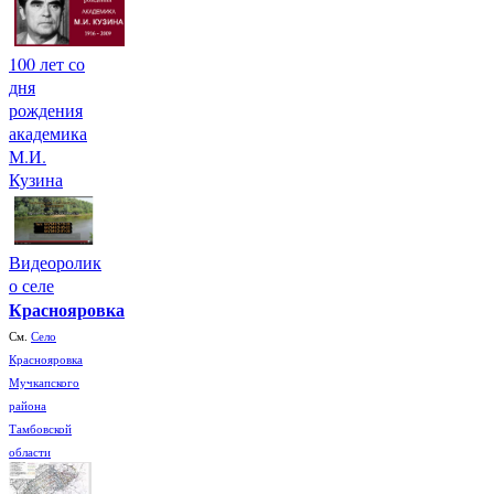
100 лет со
дня
рождения
академика
М.И.
Кузина
Видеоролик
о селе
Краснояровка
См.
Село
Краснояровка
Мучкапского
района
Тамбовской
области