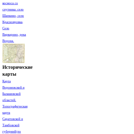
космоса со
спутника: село
Шапкино, село
Краснояровка,
Село
Варварино, река
Ворона.
Исторические
карты
Карта
Воронежской и
Балашовской
областей.
Топографическая
карта
Саратовской и
Тамбовской
губерний(по