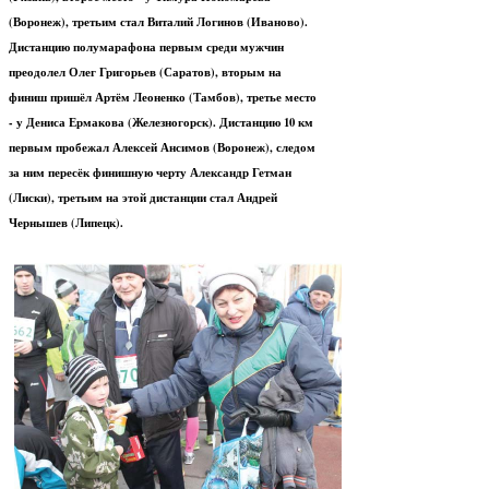
(Воронеж), третьим стал Виталий Логинов (Иваново).
Дистанцию полумарафона первым среди мужчин
преодолел Олег Григорьев (Саратов), вторым на
финиш пришёл Артём Леоненко (Тамбов), третье место
- у Дениса Ермакова (Железногорск). Дистанцию 10 км
первым пробежал Алексей Ансимов (Воронеж), следом
за ним пересёк финишную черту Александр Гетман
(Лиски), третьим на этой дистанции стал Андрей
Чернышев (Липецк).