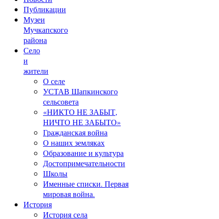
Публикации
Музеи
Мучкапского
района
Село
и
жители
О селе
УСТАВ Шапкинского
сельсовета
«НИКТО НЕ ЗАБЫТ,
НИЧТО НЕ ЗАБЫТО»
Гражданская война
О наших земляках
Образование и культура
Достопримечательности
Школы
Именные списки. Первая
мировая война.
История
История села