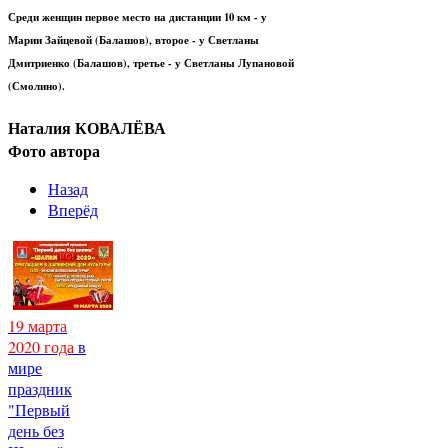
Среди женщин первое место на дистанции 10 км - у
Марии Зайцевой (Балашов), второе - у Светланы
Дмитриенко (Балашов), третье - у Светланы Лупановой
(Смолино).
Наталия КОВАЛЁВА
Фото автора
Назад
Вперёд
19 марта
2020 года
в
мире
праздник
"Первый
день без