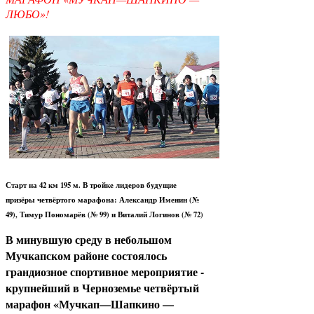
ЛЮБО»!
Старт на 42 км 195 м. В тройке лидеров будущие
призёры четвёртого марафона: Александр Именин (№
49), Тимур Пономарёв (№ 99) и Виталий Логинов (№ 72)
В минувшую среду в небольшом
Мучкапском районе состоялось
грандиозное спортивное мероприятие -
крупнейший в Черноземье четвёртый
марафон «Мучкап—Шапкино —