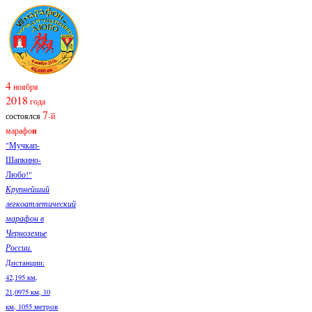
4
ноября
2018
года
7
состоялся
-й
марафо
н
"Мучкап-
Шапкино-
Любо!"
Крупнейший
легкоатлетический
марафон в
Черноземье
России.
Дистанции:
42,195 км,
21,0975 км, 10
км, 1055 метров