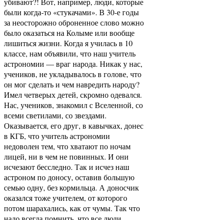
убивают?! Вот, например, люди, которые
были когда-то «стукачами». В 30-е годы
за неосторожно оброненное слово можно
было оказаться на Колыме или вообще
лишиться жизни. Когда я училась в 10
классе, нам объявили, что наш учитель
астрономии — враг народа. Никак у нас,
учеников, не укладывалось в голове, что
он мог сделать и чем навредить народу?
Имел четверых детей, скромно одевался.
Нас, учеников, знакомил с Вселенной, со
всеми светилами, со звездами.
Оказывается, его друг, в кавычках, донес
в КГБ, что учитель астрономии
недоволен тем, что хватают по ночам
лицей, ни в чем не повинных. И они
исчезают бесследно. Так и исчез наш
астроном по доносу, оставив большую
семью одну, без кормильца. А доносчик
оказался тоже учителем, от которого
потом шарахались, как от чумы. Так что
надо всегда помнить, что все люди