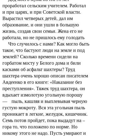
проработал сельским учителем. Работал
и при царях, и при Советской власти.
Вырастил четверых детей, дал им
образование, и они ушли в большую
жизнь, создав свои семьи. Жена его не
работала, но не пришлось ему голодать
Что случилось с нами? Как могло быть
такое, что бастуют люди на земле и под
землей? Сколько времени сидели на
горбатом мосту у Белого дома и били
касками об асфальт шахтеры? Труд
шахтера очень хорошо описан писателем
Авдеенко в его книге: «Наказание без
преступления». Тяжек труд шахтера, он
вдыхает измолотую угольную порошу
— пыль, кашляя и выплевывая черную
густую мокроту. Вся эта угольная пыль
проникает в легкие, желудок, кишечник.
Семь потов пройдет, пока выдадут на –
гора то, что положено по норме. Но
никому этого не надо. Пусть умирают и