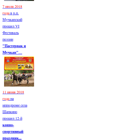
7 июля 2018
года
в р.п.
Мучкапский
прошел VI
Фестиваль
поэзии
"Пастернак и
Мучкап"
....
11 июня 2018
года
на
ипподроме села
Шапкино
прошел 12-й
конно-
спортивный
праздник...