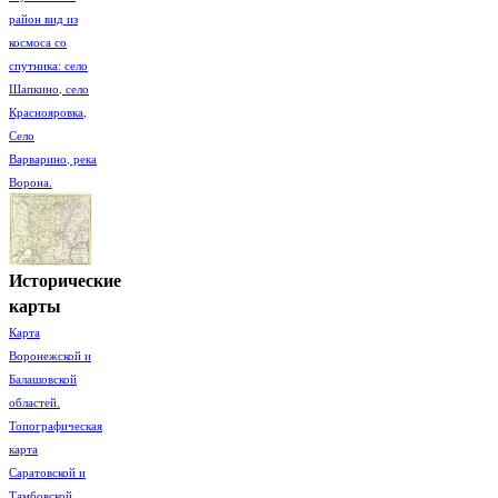
район вид из
космоса со
спутника: село
Шапкино, село
Краснояровка,
Село
Варварино, река
Ворона.
Исторические
карты
Карта
Воронежской и
Балашовской
областей.
Топографическая
карта
Саратовской и
Тамбовской