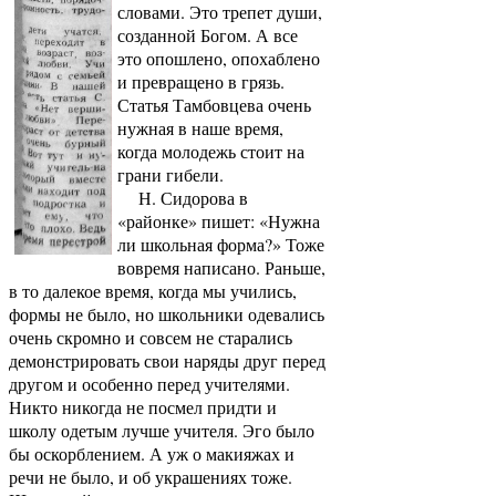
словами. Это трепет души,
созданной Богом. А все
это опошлено, опохаблено
и превращено в грязь.
Статья Тамбовцева очень
нужная в наше время,
когда молодежь стоит на
грани гибели.
Н. Сидорова в
«районке» пишет: «Нужна
ли школьная форма?» Тоже
вовремя написано. Раньше,
в то далекое время, когда мы учились,
формы не было, но школьники одевались
очень скромно и совсем не старались
демонстрировать свои наряды друг перед
другом и особенно перед учителями.
Никто никогда не посмел придти и
школу одетым лучше учителя. Эго было
бы оскорблением. А уж о макияжах и
речи не было, и об украшениях тоже.