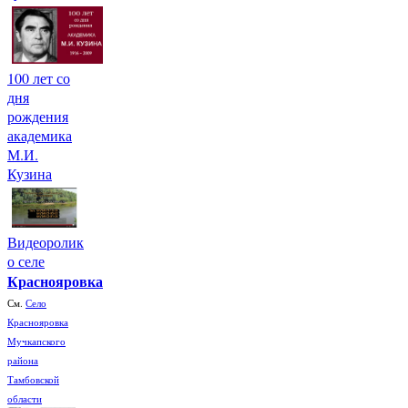
100 лет со
дня
рождения
академика
М.И.
Кузина
Видеоролик
о селе
Краснояровка
См.
Село
Краснояровка
Мучкапского
района
Тамбовской
области