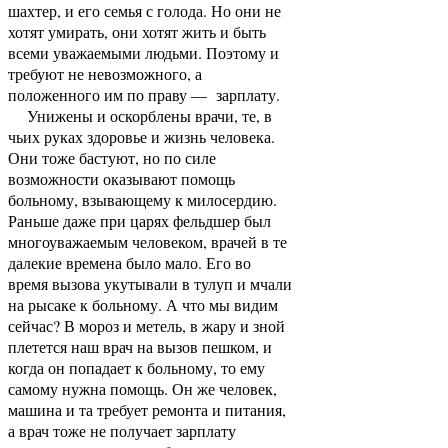
шахтер, и его семья с голода. Но они не
хотят умирать, они хотят жить и быть
всеми уважаемыми людьми. Поэтому и
требуют не невозможного, а
положенного им по праву — зарплату.
Унижены и оскорблены врачи, те, в
чьих руках здоровье и жизнь человека.
Они тоже бастуют, но по силе
возможности оказывают помощь
больному, взывающему к милосердию.
Раньше даже при царях фельдшер был
многоуважаемым человеком, врачей в те
далекие времена было мало. Его во
время вызова укутывали в тулуп и мчали
на рысаке к больному. А что мы видим
сейчас? В мороз и метель, в жару и зной
плетется наш врач на вызов пешком, и
когда он попадает к больному, то ему
самому нужна помощь. Он же человек,
машина и та требует ремонта и питания,
а врач тоже не получает зарплату