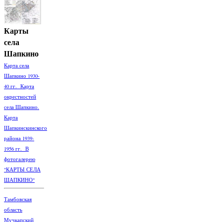
Карты
села
Шапкино
Карта села
Шапкино 1930-
40 гг. Карта
окрестностей
села Шапкино.
Карта
Шапкинскинского
района 1939-
1956 гг. В
фотогалерею
"КАРТЫ СЕЛА
ШАПКИНО"
Тамбовская
область
Мучкапский