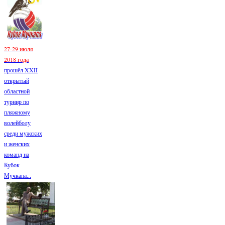
27-29 июля
2018 года
прошёл XXII
открытый
областной
турнир по
пляжному
волейболу
среди мужских
и женских
команд на
Кубок
Мучкапа...