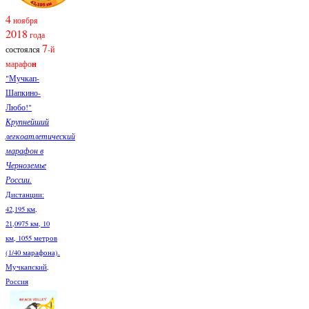
4
ноября
2018
года
7
состоялся
-й
марафо
н
"Мучкап-
Шапкино-
Любо!"
Крупнейший
легкоатлетический
марафон в
Черноземье
России.
Дистанции:
42,195 км,
21,0975 км, 10
км, 1055 метров
(1/40 марафона).
Мучкапский,
Россия