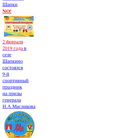
Шапки
NO!
2 февраля
2019 года
в
селе
Шапкино
состоялся
9-й
спортивный
праздник
на призы
генерала
Н.А.Масликова