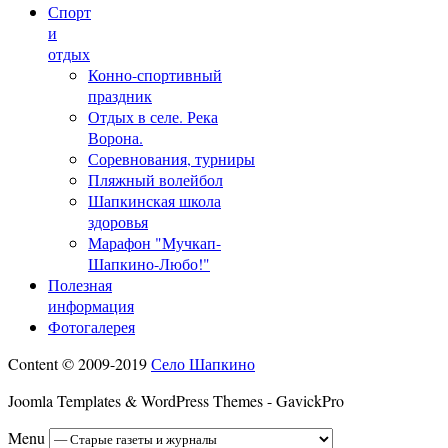
Спорт
и
отдых
Конно-спортивный
праздник
Отдых в селе. Река
Ворона.
Соревнования, турниры
Пляжный волейбол
Шапкинская школа
здоровья
Марафон "Мучкап-
Шапкино-Любо!"
Полезная
информация
Фотогалерея
Content © 2009-2019
Село Шапкино
Joomla Templates & WordPress Themes - GavickPro
Menu