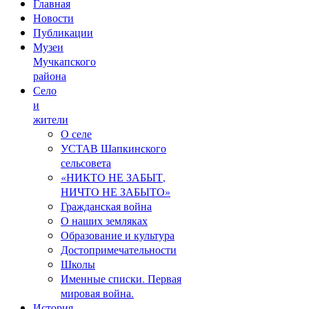
Главная
Новости
Публикации
Музеи
Мучкапского
района
Село
и
жители
О селе
УСТАВ Шапкинского
сельсовета
«НИКТО НЕ ЗАБЫТ,
НИЧТО НЕ ЗАБЫТО»
Гражданская война
О наших земляках
Образование и культура
Достопримечательности
Школы
Именные списки. Первая
мировая война.
История