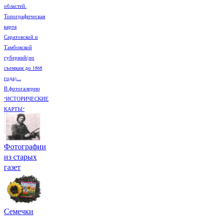
областей.
Топографическая
карта
Саратовской и
Тамбовской
губерний(по
съемкам до 1868
года)...
В фотогалерею
"ИСТОРИЧЕСКИЕ
КАРТЫ"
Фотографии
из старых
газет
Семечки