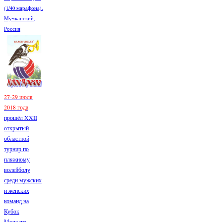
(1/40 марафона).
Мучкапский,
Россия
27-29 июля
2018 года
прошёл XXII
открытый
областной
турнир по
пляжному
волейболу
среди мужских
и женских
команд на
Кубок
Мучкапа...