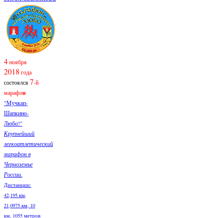
4
ноября
2018
года
7
состоялся
-й
марафо
н
"Мучкап-
Шапкино-
Любо!"
Крупнейший
легкоатлетический
марафон в
Черноземье
России.
Дистанции:
42,195 км,
21,0975 км, 10
км, 1055 метров