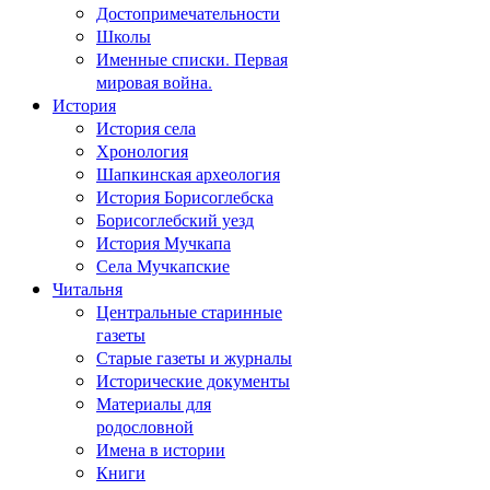
Достопримечательности
Школы
Именные списки. Первая
мировая война.
История
История села
Хронология
Шапкинская археология
История Борисоглебска
Борисоглебский уезд
История Мучкапа
Села Мучкапские
Читальня
Центральные старинные
газеты
Старые газеты и журналы
Исторические документы
Материалы для
родословной
Имена в истории
Книги