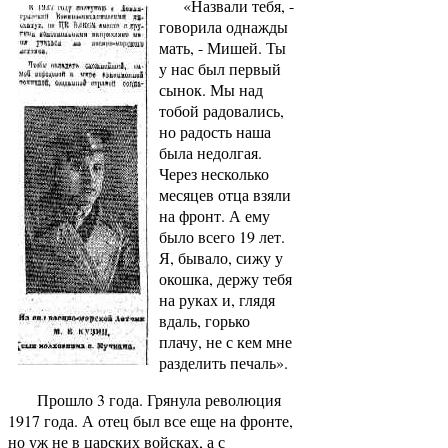
«Назвали тебя, -
говорила однажды
мать, - Мишей. Ты
у нас был первый
сынок. Мы над
тобой радовались,
но радость наша
была недолгая.
Через несколько
месяцев отца взяли
на фронт. А ему
было всего 19 лет.
Я, бывало, сижу у
окошка, держу тебя
на руках и, глядя
вдаль, горько
плачу, не с кем мне
разделить печаль».
Прошло 3 года. Грянула революция
1917 года. А отец был все еще на фронте,
но уж не в царских войсках, а с