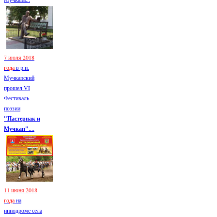
7 июля 2018
года
в р.п.
Мучкапский
прошел VI
Фестиваль
поэзии
"Пастернак и
Мучкап"
....
11 июня 2018
года
на
ипподроме села