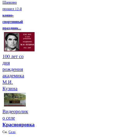
Шапкино
прошел 12-й
конно-
спортивный
праздник...
100 лет со
дня
рождения
академика
М.И.
Кузина
Видеоролик
о селе
Краснояровка
См.
Село