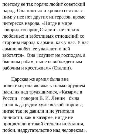
поэтому ее так горячо любит советский
народ. Она плотью и кровью связана с
ним; у нее нет других интересов, кроме
интересов народа. «Нигде в мире -
говорил товарищ Сталин - нет таких
любовных и заботливых отношений со
стороны народа к армии, как у нас. У нас
армию любят, ее уважают, о ней
заботятся». Она «служит не господам, а
бывшим рабам, ныне освобожденным
рабочим и крестьянам» (Сталин).
Царская же армия была вне
политики, она являлась только орудием
насилия над трудящимися, «Казарма в
России - говорил В. И. Ленин - была
сплошь да рядом хуже всякой тюрьмы;
нигде так не давили и не угнетали
личности, как в казарме, нигде не
процветали в такой степени истязания,
побои, надругательство над человеком».