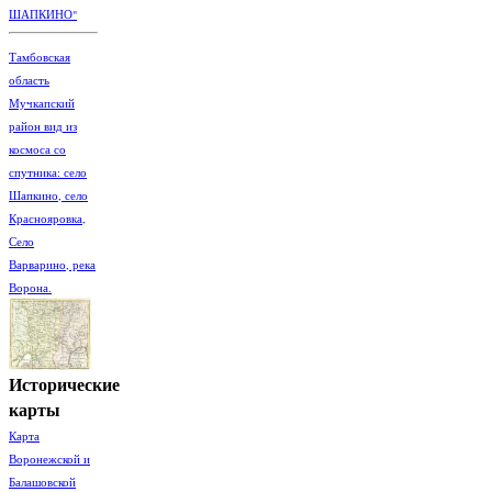
ШАПКИНО"
Тамбовская
область
Мучкапский
район вид из
космоса со
спутника: село
Шапкино, село
Краснояровка,
Село
Варварино, река
Ворона.
Исторические
карты
Карта
Воронежской и
Балашовской