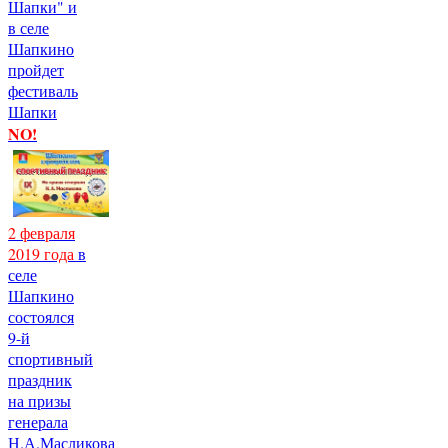
Шапки" и
в селе
Шапкино
пройдет
фестиваль
Шапки
NO!
2 февраля
2019 года
в
селе
Шапкино
состоялся
9-й
спортивный
праздник
на призы
генерала
Н.А.Масликова