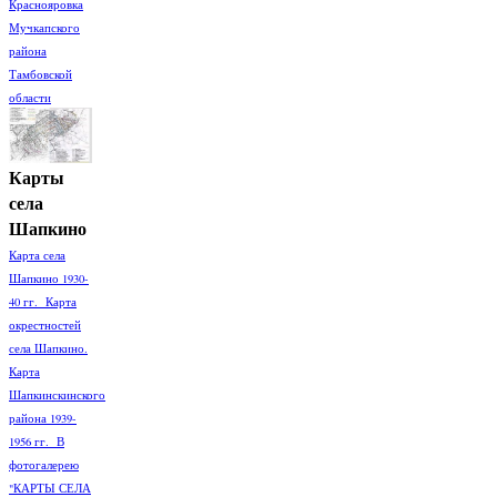
Краснояровка
Мучкапского
района
Тамбовской
области
Карты
села
Шапкино
Карта села
Шапкино 1930-
40 гг. Карта
окрестностей
села Шапкино.
Карта
Шапкинскинского
района 1939-
1956 гг. В
фотогалерею
"КАРТЫ СЕЛА