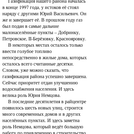
Газификация нашего района началась
в конце 1997 года, у истоков её стоял
наряду с другими Юрий Васильевич. Он
же и завершает её. В прошлом году газ
был подан в самые дальние
малонаселённые пункты – Добринку,
Петровское, II-Берёзовку, Краснояровку.
В некоторых местах осталось только
ввести голубое топливо
непосредственно в жилые дома, которых
осталось всего считанные десятки.
Словом, уже можно сказать, что
газификация района успешно завершена.
Сейчас приоритет отдан улучшению
водоснабжения населения. И здесь
велика роль Юрия Немцова.
В последние десятилетия в райцентре
появилось шесть новых улиц, строится
много современных домов и в других
населённых пунктах. И здесь заметна
роль Немцова, который ведёт большую
работу по привлечению в строительство