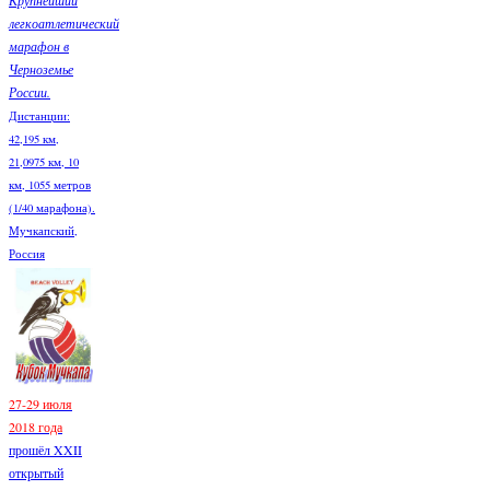
Крупнейший
легкоатлетический
марафон в
Черноземье
России.
Дистанции:
42,195 км,
21,0975 км, 10
км, 1055 метров
(1/40 марафона).
Мучкапский,
Россия
27-29 июля
2018 года
прошёл XXII
открытый