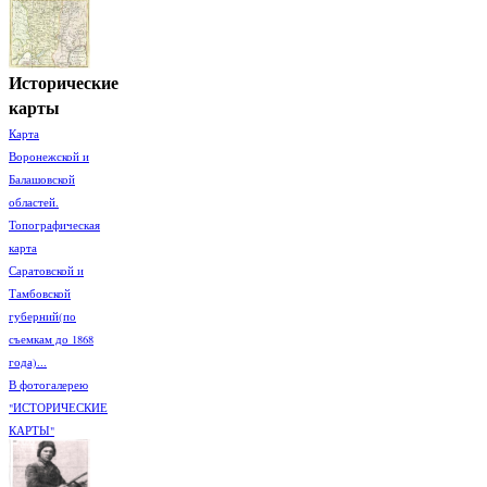
Исторические
карты
Карта
Воронежской и
Балашовской
областей.
Топографическая
карта
Саратовской и
Тамбовской
губерний(по
съемкам до 1868
года)...
В фотогалерею
"ИСТОРИЧЕСКИЕ
КАРТЫ"