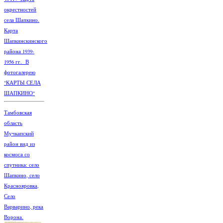
окрестностей
села Шапкино.
Карта
Шапкинскинского
района 1939-
1956 гг. В
фотогалерею
"КАРТЫ СЕЛА
ШАПКИНО"
Тамбовская
область
Мучкапский
район вид из
космоса со
спутника: село
Шапкино, село
Краснояровка,
Село
Варварино, река
Ворона.