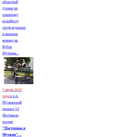
областной
турнир по
пляжному
волейболу
среди мужских
и женских
команд на
Кубок
Мучкапа...
7 июля 2018
года
в р.п.
Мучкапский
прошел VI
Фестиваль
поэзии
"Пастернак и
Мучкап"
....