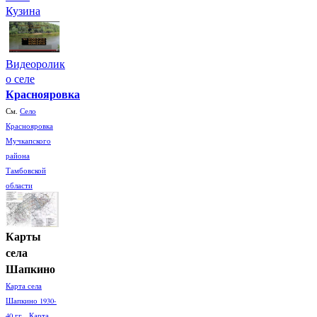
Кузина
Видеоролик
о селе
Краснояровка
См.
Село
Краснояровка
Мучкапского
района
Тамбовской
области
Карты
села
Шапкино
Карта села
Шапкино 1930-
40 гг. Карта