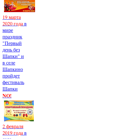
19 марта
2020 года
в
мире
праздник
"Первый
день без
Шапки" и
в селе
Шапкино
пройдет
фестиваль
Шапки
NO!
2 февраля
2019 года
в