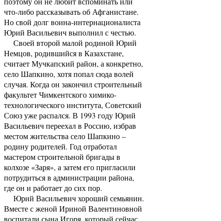
поэтому он не любит вспоминать или
что-либо рассказывать об Афганистане.
Но свой долг воина-интернационалиста
Юрий Васильевич выполнил с честью.
Своей второй малой родиной Юрий
Немцов, родившийся в Казахстане,
считает Мучкапский район, а конкретно,
село Шапкино, хотя попал сюда волей
случая. Когда он закончил строительный
факультет Чимкентского химико-
технологического института, Советский
Союз уже распался. В 1993 году Юрий
Васильевич переехал в Россию, избрав
местом жительства село Шапкино –
родину родителей. Год отработал
мастером строительной бригады в
колхозе «Заря», а затем его пригласили
потрудиться в администрации района,
где он и работает до сих пор.
Юрий Васильевич хороший семьянин.
Вместе с женой Ириной Валентиновной
воспитали сына Игоря, который сейчас