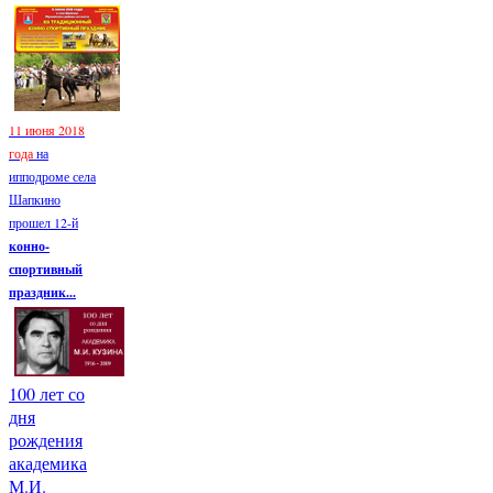
11 июня 2018
года
на
ипподроме села
Шапкино
прошел 12-й
конно-
спортивный
праздник...
100 лет со
дня
рождения
академика
М.И.