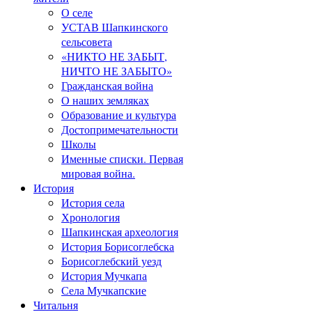
О селе
УСТАВ Шапкинского
сельсовета
«НИКТО НЕ ЗАБЫТ,
НИЧТО НЕ ЗАБЫТО»
Гражданская война
О наших земляках
Образование и культура
Достопримечательности
Школы
Именные списки. Первая
мировая война.
История
История села
Хронология
Шапкинская археология
История Борисоглебска
Борисоглебский уезд
История Мучкапа
Села Мучкапские
Читальня