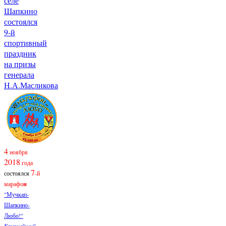
селе
Шапкино
состоялся
9-й
спортивный
праздник
на призы
генерала
Н.А.Масликова
4
ноября
2018
года
7
состоялся
-й
марафо
н
"Мучкап-
Шапкино-
Любо!"