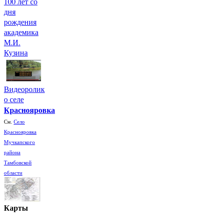
100 лет со
дня
рождения
академика
М.И.
Кузина
Видеоролик
о селе
Краснояровка
См.
Село
Краснояровка
Мучкапского
района
Тамбовской
области
Карты