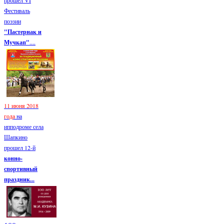
Фестиваль
поэзии
"Пастернак и
Мучкап"
....
11 июня 2018
года
на
ипподроме села
Шапкино
прошел 12-й
конно-
спортивный
праздник...