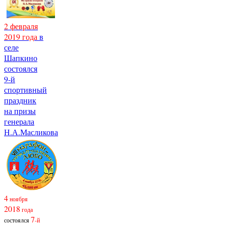
2 февраля
2019 года
в
селе
Шапкино
состоялся
9-й
спортивный
праздник
на призы
генерала
Н.А.Масликова
4
ноября
2018
года
7
состоялся
-й