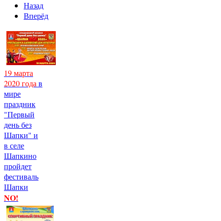
Назад
Вперёд
19 марта
2020 года
в
мире
праздник
"Первый
день без
Шапки" и
в селе
Шапкино
пройдет
фестиваль
Шапки
NO!