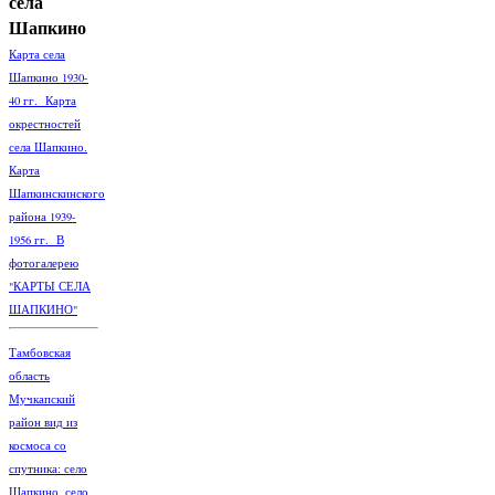
села
Шапкино
Карта села
Шапкино 1930-
40 гг. Карта
окрестностей
села Шапкино.
Карта
Шапкинскинского
района 1939-
1956 гг. В
фотогалерею
"КАРТЫ СЕЛА
ШАПКИНО"
Тамбовская
область
Мучкапский
район вид из
космоса со
спутника: село
Шапкино, село