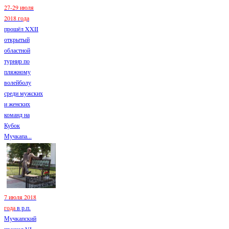
27-29 июля
2018 года
прошёл XXII
открытый
областной
турнир по
пляжному
волейболу
среди мужских
и женских
команд на
Кубок
Мучкапа...
7 июля 2018
года
в р.п.
Мучкапский
прошел VI