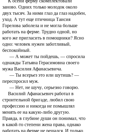
К осени ферму скомплектовали
заново. Одних только молодок около
двух тысяч. За ними глаз да глаз надобен,
уход. А тут еще птичница Таисия
Горелова заболела и не могла больше
работать на ферме. Трудно одной, но
кого же пригласить в помощники? Ясно
одно: человек нужен заботливый,
беспокойный.
— А может ты пойдешь, — спросила
однажды Татьяна Герасимовна своего
мужа Василия Афанасьевича.
— Ты всерьез это или шутишь? —
переспросил муж.
— Нет, не шучу, серьезно говорю.
Василий Афанасьевич работал в
строительной бригаде, любил свою
профессию и никогда не помышлял
менять ее на какую-либо другую.
Правда, в глубине души он понимал, что
в какой-то степени жена права, однако
работать на ферме не решался. И только