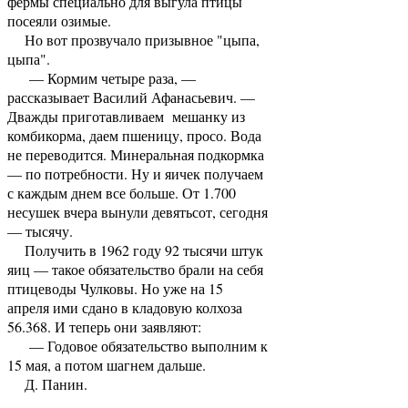
фермы специально для выгула птицы
посеяли озимые.
Но вот прозвучало призывное "цыпа,
цыпа".
— Кормим четыре раза, —
рассказывает Василий Афанасьевич. —
Дважды приготавливаем мешанку из
комбикорма, даем пшеницу, просо. Вода
не переводится. Минеральная подкормка
— по потребности. Ну и яичек получаем
с каждым днем все больше. От 1.700
несушек вчера вынули девятьсот, сегодня
— тысячу.
Получить в 1962 году 92 тысячи штук
яиц — такое обязательство брали на себя
птицеводы Чулковы. Но уже на 15
апреля ими сдано в кладовую колхоза
56.368. И теперь они заявляют:
— Годовое обязательство выполним к
15 мая, а потом шагнем дальше.
Д. Панин.