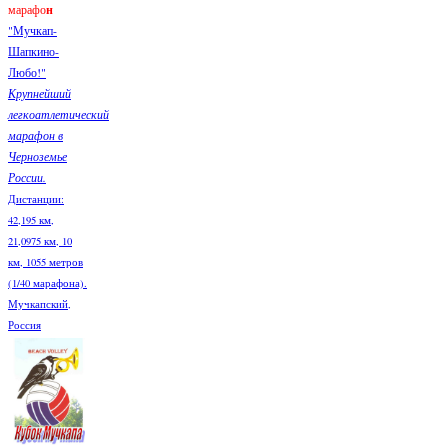
марафо
н
"Мучкап-
Шапкино-
Любо!"
Крупнейший
легкоатлетический
марафон в
Черноземье
России.
Дистанции:
42,195 км,
21,0975 км, 10
км, 1055 метров
(1/40 марафона).
Мучкапский,
Россия