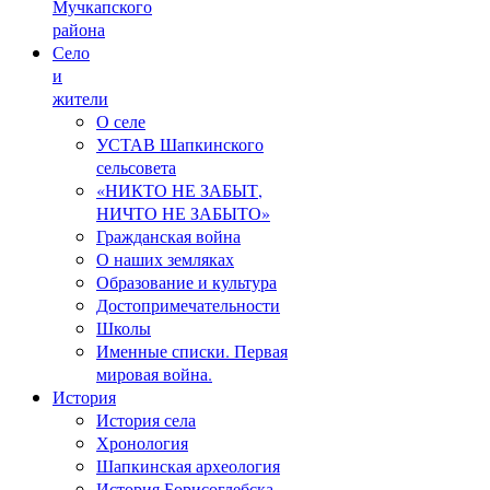
Мучкапского
района
Село
и
жители
О селе
УСТАВ Шапкинского
сельсовета
«НИКТО НЕ ЗАБЫТ,
НИЧТО НЕ ЗАБЫТО»
Гражданская война
О наших земляках
Образование и культура
Достопримечательности
Школы
Именные списки. Первая
мировая война.
История
История села
Хронология
Шапкинская археология
История Борисоглебска