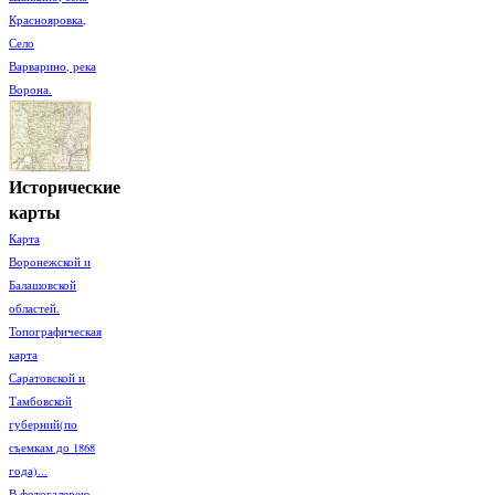
Краснояровка,
Село
Варварино, река
Ворона.
Исторические
карты
Карта
Воронежской и
Балашовской
областей.
Топографическая
карта
Саратовской и
Тамбовской
губерний(по
съемкам до 1868
года)...
В фотогалерею