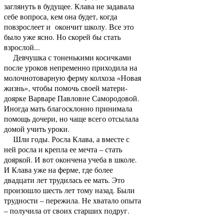
заглянуть в будущее. Клава не задавала
себе вопроса, кем она будет, когда
повзрослеет и окончит школу. Все это
было уже ясно. Но скорей бы стать
взрослой...
Девчушка с тоненькими косичками
после уроков непременно приходила на
молочнотоварную ферму колхоза «Новая
жизнь», чтобы помочь своей матери-
доярке Варваре Павловне Самородовой.
Иногда мать благосклонно принимала
помощь дочери, но чаще всего отсылала
домой учить уроки.
Шли годы. Росла Клава, а вместе с
ней росла и крепла ее мечта – стать
дояркой. И вот окончена учеба в школе.
И Клава уже на ферме, где более
двадцати лет трудилась ее мать. Это
произошло шесть лет тому назад. Были
трудности – пережила. Не хватало опыта
– получила от своих старших подруг.