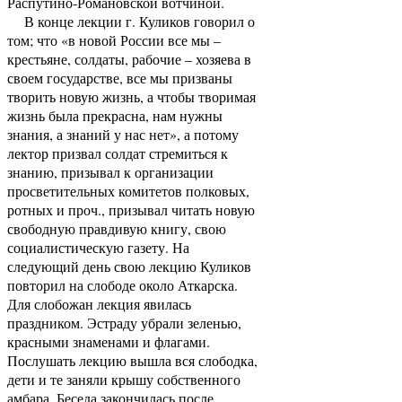
Распутино-Романовской вотчиной.
В конце лекции г. Куликов говорил о
том; что «в новой России все мы –
крестьяне, солдаты, рабочие – хозяева в
своем государстве, все мы призваны
творить новую жизнь, а чтобы творимая
жизнь была прекрасна, нам нужны
знания, а знаний у нас нет», а потому
лектор призвал солдат стремиться к
знанию, призывал к организации
просветительных комитетов полковых,
ротных и проч., призывал читать новую
свободную правдивую книгу, свою
социалистическую газету. На
следующий день свою лекцию Куликов
повторил на слободе около Аткарска.
Для слобожан лекция явилась
праздником. Эстраду убрали зеленью,
красными знаменами и флагами.
Послушать лекцию вышла вся слободка,
дети и те заняли крышу собственного
амбара. Беседа закончилась после