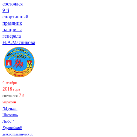
состоялся
9-й
спортивный
праздник
на призы
генерала
Н.А.Масликова
4
ноября
2018
года
7
состоялся
-й
марафо
н
"Мучкап-
Шапкино-
Любо!"
Крупнейший
легкоатлетический