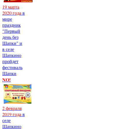
19 марта
2020 года
в
мире
праздник
"Первый
день без
Шапки" и
в селе
Шапкино
пройдет
фестиваль
Шапки
NO!
2 февраля
2019 года
в
селе
Шапкино