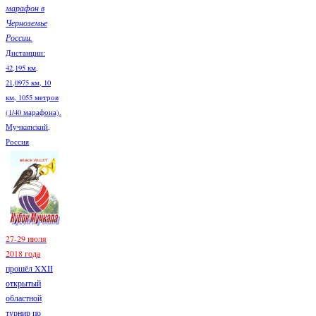
марафон в
Черноземье
России.
Дистанции:
42,195 км,
21,0975 км, 10
км, 1055 метров
(1/40 марафона).
Мучкапский,
Россия
27-29 июля
2018 года
прошёл XXII
открытый
областной
турнир по