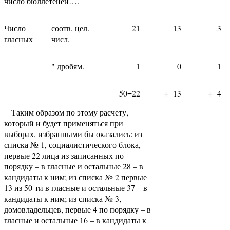
число бюллетеней….
Число
соотв. цел.
21
13
3
гласных
числ.
" дробям.
1
0
1
50=22
+ 13
+ 4
Таким образом по этому расчету,
который и будет применяться при
выборах, избранными бы оказались: из
списка № 1, социалистического блока,
первые 22 лица из записанных по
порядку – в гласные и остальные 28 – в
кандидаты к ним; из списка № 2 первые
13 из 50-ти в гласные и остальные 37 – в
кандидаты к ним; из списка № 3,
домовладельцев, первые 4 по порядку – в
гласные и остальные 16 – в кандидаты к