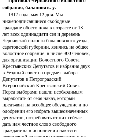
Протокол Чернавского волостного
собрания, балашовск. у.
1917 года, мая 12 дня. Мы
нижеподписавшиеся свободные
граждане обоего пола в возрасте от 18
лет всех одиннадцати сел и деревень
Чернавской волости балашовского уезда,
саратовской губернии, явились на общее
волостное собрание, в числе 300 человек,
для организации Волостного Совета
Крестьянских Депутатов и избрания двух
в Уездный совет на предмет выбора
Депутатов в Петроградский
Всероссийский Крестьянский Совет.
Перед выборами нашли необходимым
выработать от себя наказ, который
предъявит на всеобщее обсуждение и по
одобрении его избрать вышеозначенных
депутатов, потребовать от них сейчас
дать нам честное слово свободного
гражданина в исполнении наказа и
стремлений со своими интересами и не