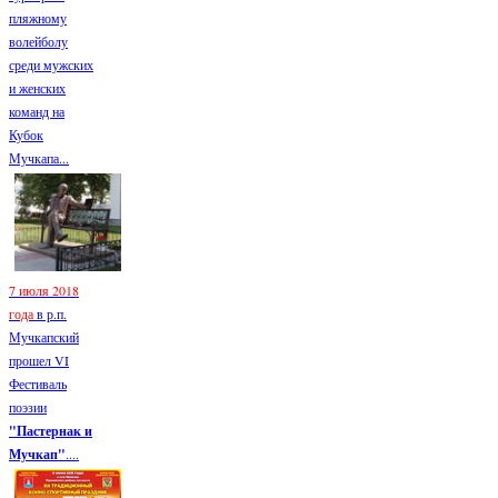
пляжному
волейболу
среди мужских
и женских
команд на
Кубок
Мучкапа...
7 июля 2018
года
в р.п.
Мучкапский
прошел VI
Фестиваль
поэзии
"Пастернак и
Мучкап"
....