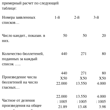
примерный расчет по следующей
таблице:
Номера заявленных
1-й
2-й
3-й
списков…
Число кандит., показан. в
50
50
20
них.
Количество бюллетеней,
440
271
80
поданных за каждый
список …..
440
271
80
Произведение числа
Х50
Х50
Х50
бюллетеней на число
22.000
13.550
4.000
гласных…
22.000
13.550
4.000
Частное от деления
: 1005
: 1005
: 1005
произведения на общее
21.89
13.48
3.98