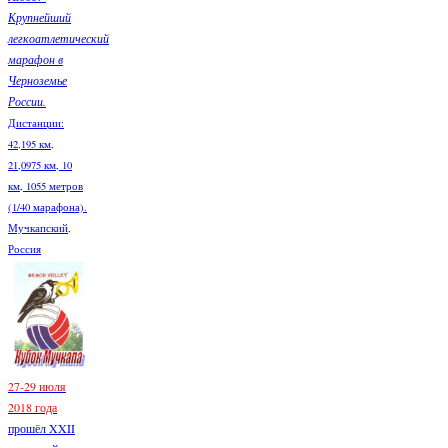
Крупнейший
легкоатлетический
марафон в
Черноземье
России.
Дистанции:
42,195 км,
21,0975 км, 10
км, 1055 метров
(1/40 марафона).
Мучкапский,
Россия
27-29 июля
2018 года
прошёл XXII