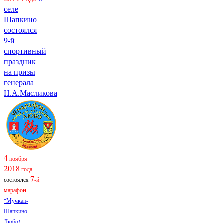
селе
Шапкино
состоялся
9-й
спортивный
праздник
на призы
генерала
Н.А.Масликова
4
ноября
2018
года
7
состоялся
-й
марафо
н
"Мучкап-
Шапкино-
Любо!"