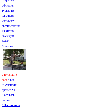
открытый
областной
турнир по
пляжному
волейболу
среди мужских
и женских
команд на
Кубок
Мучкапа...
7 июля 2018
года
в р.п.
Мучкапский
прошел VI
Фестиваль
поэзии
"Пастернак и