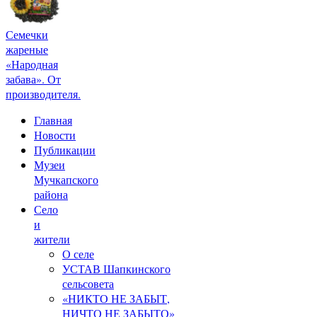
Семечки
жареные
«Народная
забава». От
производителя.
Главная
Новости
Публикации
Музеи
Мучкапского
района
Село
и
жители
О селе
УСТАВ Шапкинского
сельсовета
«НИКТО НЕ ЗАБЫТ,
НИЧТО НЕ ЗАБЫТО»