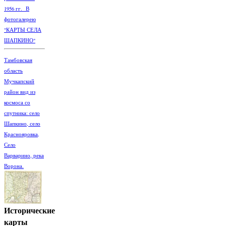
1956 гг. В
фотогалерею
"КАРТЫ СЕЛА
ШАПКИНО"
Тамбовская
область
Мучкапский
район вид из
космоса со
спутника: село
Шапкино, село
Краснояровка,
Село
Варварино, река
Ворона.
Исторические
карты