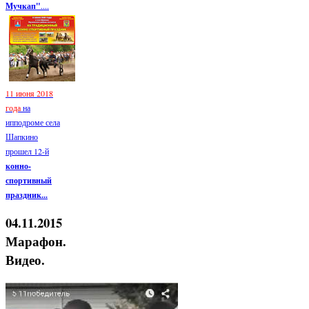
Мучкап"
....
11 июня 2018
года
на
ипподроме села
Шапкино
прошел 12-й
конно-
спортивный
праздник...
04.11.2015
Марафон.
Видео.