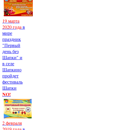
19 марта
2020 года
в
мире
праздник
"Первый
день без
Шапки" и
в селе
Шапкино
пройдет
фестиваль
Шапки
NO!
2 февраля
2019 года
в