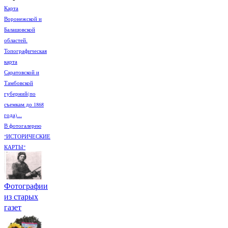
Карта
Воронежской и
Балашовской
областей.
Топографическая
карта
Саратовской и
Тамбовской
губерний(по
съемкам до 1868
года)...
В фотогалерею
"ИСТОРИЧЕСКИЕ
КАРТЫ"
Фотографии
из старых
газет