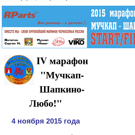
IV марафон
"Мучкап-
Шапкино-
Любо!"
4 ноября 2015 года