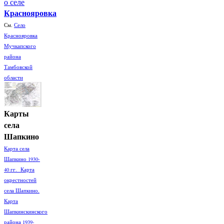
о селе
Краснояровка
См.
Село
Краснояровка
Мучкапского
района
Тамбовской
области
Карты
села
Шапкино
Карта села
Шапкино 1930-
40 гг. Карта
окрестностей
села Шапкино.
Карта
Шапкинскинского
района 1939-