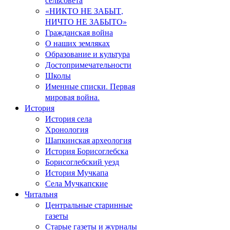
«НИКТО НЕ ЗАБЫТ,
НИЧТО НЕ ЗАБЫТО»
Гражданская война
О наших земляках
Образование и культура
Достопримечательности
Школы
Именные списки. Первая
мировая война.
История
История села
Хронология
Шапкинская археология
История Борисоглебска
Борисоглебский уезд
История Мучкапа
Села Мучкапские
Читальня
Центральные старинные
газеты
Старые газеты и журналы