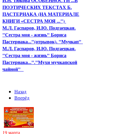
И.Н. Тюкова ОСОБЕННОСТИ ...В
ПОЭТИЧЕСКИХ ТЕКСТАХ Б.
ПАСТЕРНАКА (НА МАТЕРИАЛЕ
КНИГИ «СЕСТРА МОЯ ...")
М.Л. Гаспаров, И.Ю. Подгаецкая.
"Сестра моя - жизнь" Бориса
Пастернака..."(отрывок). "Мучкап"
М.Л. Гаспаров, И.Ю. Подгаецкая.
"Сестра моя - жизнь" Бориса
Пастернака..."."Мухи мучкапской
чайной"
Назад
Вперёд
19 марта