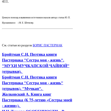
411.
Ценную помощь в выявлении источников оказали автору статьи Ю. П.
Ирошников и | М. Е. Штемлер.
См. статьи из раздела
БОРИС ПАСТЕРНАК
Бройтман С.Н. Поэтика книги
Пастернака "Сестра моя - жизнь".
"МУХИ МУЧКАПСКОЙ ЧАЙНОЙ"
(отрывки).
Бройтман С.Н. Поэтика книги
Пастернака "Сестра моя - жизнь"
(отрывок). "Мучкап".
Жолковский А. Книга книг
Пастернака (К 75-летию «Сестры моей
- жизни»).