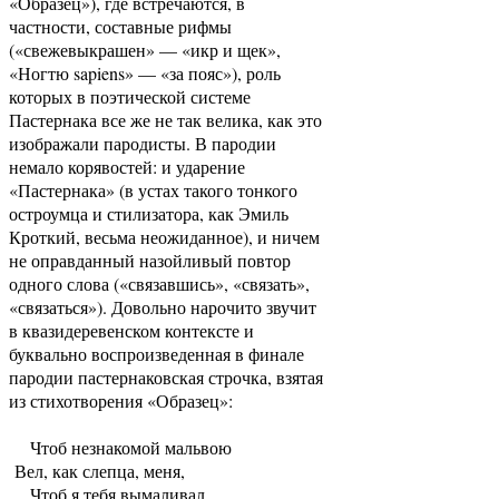
«Образец»), где встречаются, в
частности, составные рифмы
(«свежевыкрашен» — «икр и щек»,
«Ногтю sapiens» — «за пояс»), роль
которых в поэтической системе
Пастернака все же не так велика, как это
изображали пародисты. В пародии
немало корявостей: и ударение
«Пастернака» (в устах такого тонкого
остроумца и стилизатора, как Эмиль
Кроткий, весьма неожиданное), и ничем
не оправданный назойливый повтор
одного слова («связавшись», «связать»,
«связаться»). Довольно нарочито звучит
в квазидеревенском контексте и
буквально воспроизведенная в финале
пародии пастернаковская строчка, взятая
из стихотворения «Образец»:
Чтоб незнакомой мальвою
Вел, как слепца, меня,
Чтоб я тебя вымаливал