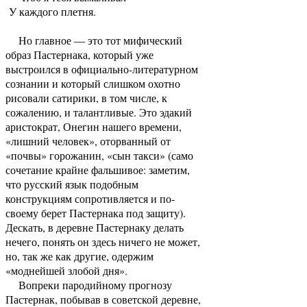
У каждого плетня.
Но главное — это тот мифический
образ Пастернака, который уже
выстроился в официально-литературном
сознании и который слишком охотно
рисовали сатирики, в том числе, к
сожалению, и талантливые. Это эдакий
аристократ, Онегин нашего времени,
«лишний человек», оторванный от
«почвы» горожанин, «сын такси» (само
сочетание крайне фальшивое: заметим,
что русский язык подобным
конструкциям сопротивляется и по-
своему берет Пастернака под защиту).
Дескать, в деревне Пастернаку делать
нечего, понять он здесь ничего не может,
но, так же как другие, одержим
«моднейшей злобой дня».
Вопреки пародийному прогнозу
Пастернак, побывав в советской деревне,