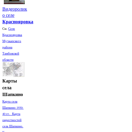
Видеоролик
о селе
Краснояровка
См.
Село
Краснояровка
Мучкапского
района
Тамбовской
области
Карты
села
Шапкино
Карта села
Шапкино 1930-
40 гг. Карта
окрестностей
села Шапкино.