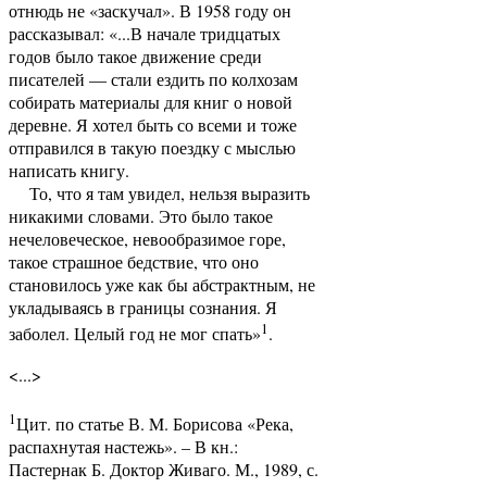
отнюдь не «заскучал». В 1958 году он
рассказывал: «...В начале тридцатых
годов было такое движение среди
писателей — стали ездить по колхозам
собирать материалы для книг о новой
деревне. Я хотел быть со всеми и тоже
отправился в такую поездку с мыслью
написать книгу.
То, что я там увидел, нельзя выразить
никакими словами. Это было такое
нечеловеческое, невообразимое горе,
такое страшное бедствие, что оно
становилось уже как бы абстрактным, не
укладываясь в границы сознания. Я
1
заболел. Целый год не мог спать»
.
<...>
1
Цит. по статье В. M. Борисова «Река,
распахнутая настежь». – В кн.:
Пастернак Б. Доктор Живаго. М., 1989, с.