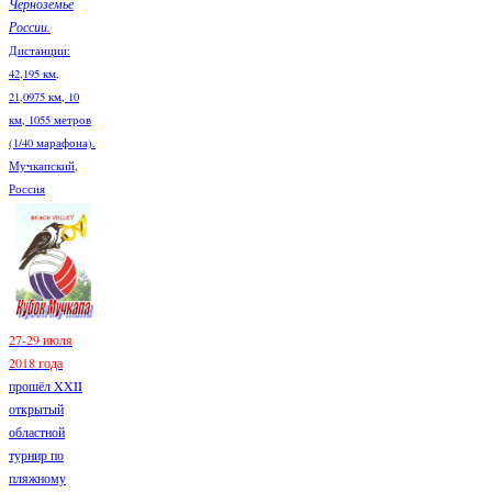
Черноземье
России.
Дистанции:
42,195 км,
21,0975 км, 10
км, 1055 метров
(1/40 марафона).
Мучкапский,
Россия
27-29 июля
2018 года
прошёл XXII
открытый
областной
турнир по
пляжному