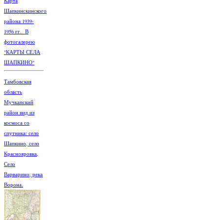
Карта
Шапкинскинского
района 1939-
1956 гг. В
фотогалерею
"КАРТЫ СЕЛА
ШАПКИНО"
Тамбовская
область
Мучкапский
район вид из
космоса со
спутника: село
Шапкино, село
Краснояровка,
Село
Варварино, река
Ворона.