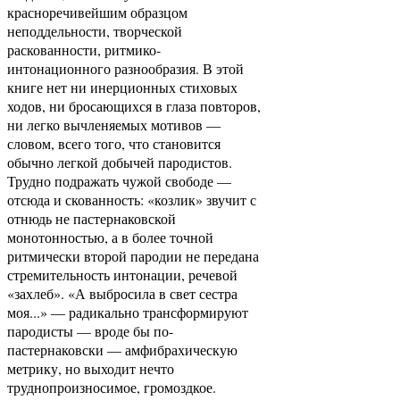
красноречивейшим образцом
неподдельности, творческой
раскованности, ритмико-
интонационного разнообразия. В этой
книге нет ни инерционных стиховых
ходов, ни бросающихся в глаза повторов,
ни легко вычленяемых мотивов —
словом, всего того, что становится
обычно легкой добычей пародистов.
Трудно подражать чужой свободе —
отсюда и скованность: «козлик» звучит с
отнюдь не пастернаковской
монотонностью, а в более точной
ритмически второй пародии не передана
стремительность интонации, речевой
«захлеб». «А выбросила в свет сестра
моя...» — радикально трансформируют
пародисты — вроде бы по-
пастернаковски — амфибрахическую
метрику, но выходит нечто
труднопроизносимое, громоздкое.