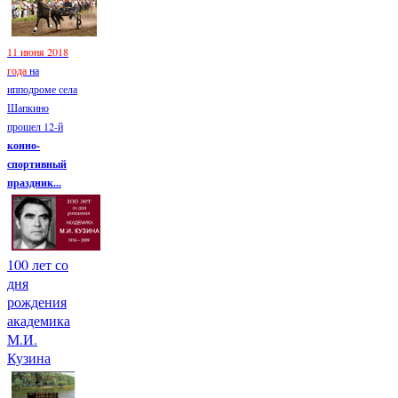
11 июня 2018
года
на
ипподроме села
Шапкино
прошел 12-й
конно-
спортивный
праздник...
100 лет со
дня
рождения
академика
М.И.
Кузина