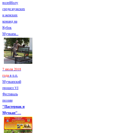
волейболу
среди мужских
и женских
команд на
Кубок
Мучкапа...
7 июля 2018
года
в р.п.
Мучкапский
прошел VI
Фестиваль
поэзии
"Пастернак и
Мучкап"
....