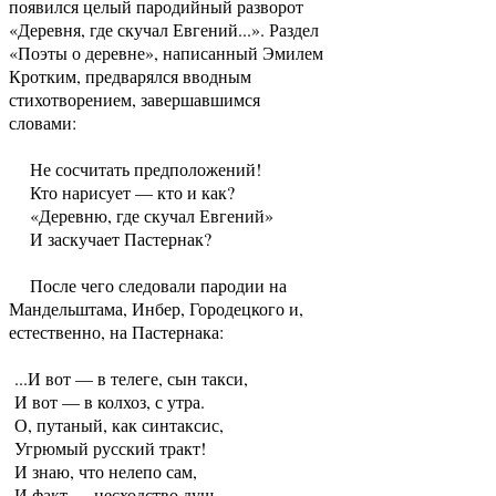
появился целый пародийный разворот
«Деревня, где скучал Евгений...». Раздел
«Поэты о деревне», написанный Эмилем
Кротким, предварялся вводным
стихотворением, завершавшимся
словами:
Не сосчитать предположений!
Кто нарисует — кто и как?
«Деревню, где скучал Евгений»
И заскучает Пастернак?
После чего следовали пародии на
Мандельштама, Инбер, Городецкого и,
естественно, на Пастернака:
...И вот — в телеге, сын такси,
И вот — в колхоз, с утра.
О, путаный, как синтаксис,
Угрюмый русский тракт!
И знаю, что нелепо сам,
И факт — несходство душ.