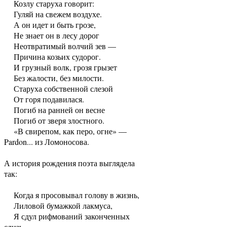
Козлу старуха говорит:
Гуляй на свежем воздухе.
А он идет и быть грозе,
Не знает он в лесу дорог
Неотвратимый волчий зев —
Причина козьих судорог.
И грузный волк, грозя грызет
Без жалости, без милости.
Старуха собственной слезой
От горя подавилася.
Погиб на ранней он весне
Погиб от зверя злостного.
«В свирепом, как перо, огне» —
Pardon... из Ломоносова.
А история рождения поэта выглядела
так:
Когда я просовывал голову в жизнь,
Лиловой бумажкой лакмуса,
Я сдул рифмований законченных
слизь