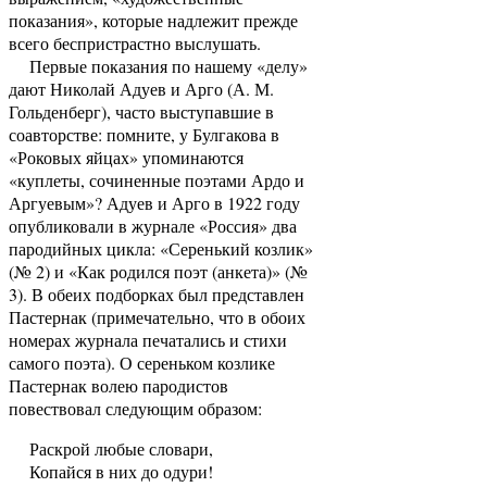
показания», которые надлежит прежде
всего беспристрастно выслушать.
Первые показания по нашему «делу»
дают Николай Адуев и Арго (А. М.
Гольденберг), часто выступавшие в
соавторстве: помните, у Булгакова в
«Роковых яйцах» упоминаются
«куплеты, сочиненные поэтами Ардо и
Аргуевым»? Адуев и Арго в 1922 году
опубликовали в журнале «Россия» два
пародийных цикла: «Серенький козлик»
(№ 2) и «Как родился поэт (анкета)» (№
3). В обеих подборках был представлен
Пастернак (примечательно, что в обоих
номерах журнала печатались и стихи
самого поэта). О сереньком козлике
Пастернак волею пародистов
повествовал следующим образом:
Раскрой любые словари,
Копайся в них до одури!