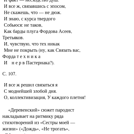
И все ж, связавшись с эпосом,
Не скажешь, что — не дюж.
И знаю, с курса твердого
Собьюся: не таков,
Как барды плуга Фордова Асеев,
Третьяков.
И, чувствую, что тех никак
Мне не покрыть (ну, как Связать вас,
Форда т е х н и к а
И н е р в Пастернака?).
С. 107.
И все ж решил связаться я
С моднейшей злобой дня.
О, коллективизация, У каждого плетня!
«Деревенский» сюжет пародист
накладывает на ритмику ряда
стихотворений из «Сестры моей —
жизни» («Дождь», «Не трогать»,