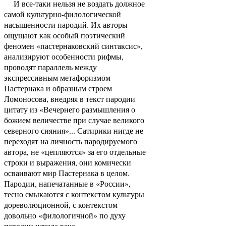
И все-таки нельзя не воздать должное
самой культурно-филологической
насыщенности пародий. Их авторы
ощущают как особый поэтический
феномен «пастернаковский синтаксис»,
анализируют особенности рифмы,
проводят параллель между
экспрессивным метафоризмом
Пастернака и образным строем
Ломоносова, внедряя в текст пародии
цитату из «Вечернего размышления о
божием величестве при случае великого
северного сияния»... Сатирики нигде не
переходят на личность пародируемого
автора, не «цепляются» за его отдельные
строки и выражения, они комически
осваивают мир Пастернака в целом.
Пародии, напечатанные в «России»,
тесно смыкаются с контекстом культуры
дореволюционной, с контекстом
довольно «филологичной» по духу
пародии начала века.