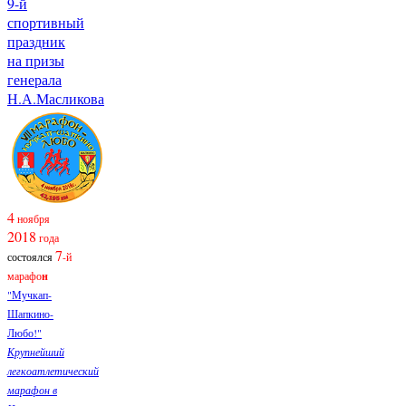
9-й
спортивный
праздник
на призы
генерала
Н.А.Масликова
4
ноября
2018
года
7
состоялся
-й
марафо
н
"Мучкап-
Шапкино-
Любо!"
Крупнейший
легкоатлетический
марафон в