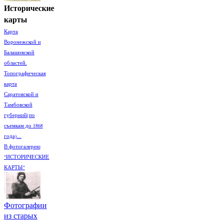
Исторические
карты
Карта
Воронежской и
Балашовской
областей.
Топографическая
карта
Саратовской и
Тамбовской
губерний(по
съемкам до 1868
года)...
В фотогалерею
"ИСТОРИЧЕСКИЕ
КАРТЫ"
Фотографии
из старых