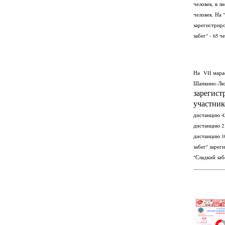
человек, в л
человек. На "
зарегистриро
забег" - 65 че
На VII мара
Шапкино-Лю
зарегист
участник
дистанцию 42 
дистанцию 21 
дистанцию 10
забег" зареги
"Сладкий забе