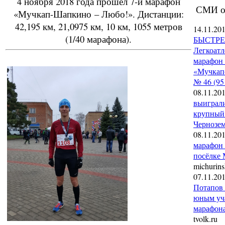
4 ноября 2018 года прошел 7-й марафон
СМИ о
«Мучкап-Шапкино – Любо!». Дистанции:
42,195 км, 21,0975 км, 10 км, 1055 метров
14.11.20
(1/40 марафона).
БЫСТРЕ
Легкоатл
марафон 
«Мучкап
№ 46 (95
08.11.20
выиграл
крупный
Чернозе
08.11.20
марафон 
посёлке
michurins
07.11.20
Потапов 
юным уч
марафон
tvolk.ru