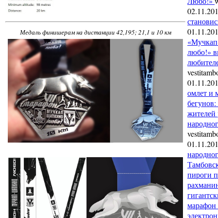
Любо!»
02.11.20
становис
01.11.20
Медаль финишерам на дистанции 42,195; 21,1 и 10 км
«Мучкап
любо!» в
любителе
vestitamb
01.11.20
омлет и 
бегунов:
жителей 
народног
vestitamb
01.11.20
народног
Тамбовск
пироги п
рахмани
гигантск
марафон 
электро