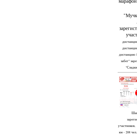
марафон
"Мучк
зарегис
учас
дистанцию 
дистанцию 
дистанцию 10
забег" заре
"Сладки
Шап
зареги
участников, 
км - 208 чел