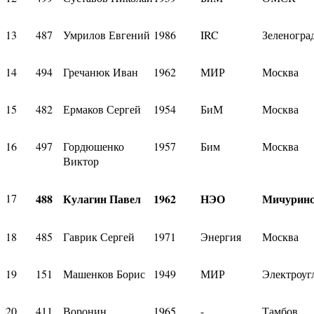
13
487
Умрилов Евгений
1986
IRC
Зеленогра
14
494
Гречанюк Иван
1962
МИР
Москва
15
482
Ермаков Сергей
1954
БиМ
Москва
16
497
Гордюшенко
1957
Бим
Москва
Виктор
17
488
Кулагин Павел
1962
НЭО
Мичурин
18
485
Гаврик Сергей
1971
Энергия
Москва
19
151
Машенков Борис
1949
МИР
Электроуг
20
411
Воронин
1965
-
Тамбов