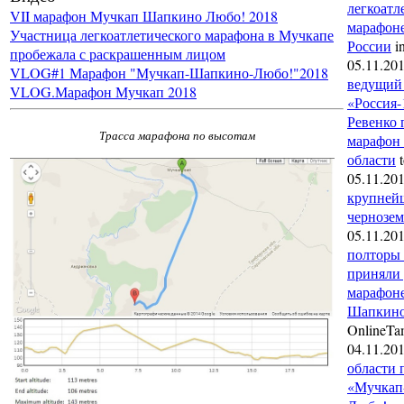
легкоатл
VII марафон Мучкап Шапкино Любо! 2018
марафоне
Участница легкоатлетического марафона в Мучкапе
России
i
пробежала с раскрашенным лицом
05.11.20
VLOG#1 Марафон "Мучкап-Шапкино-Любо!"2018
ведущий 
VLOG.Марафон Мучкап 2018
«Россия-
Ревенко 
Трасса марафона по высотам
марафон 
области
t
05.11.20
крупней
чернозем
05.11.20
полторы 
приняли 
марафон
Шапкино
OnlineTa
04.11.20
области 
«Мучкап