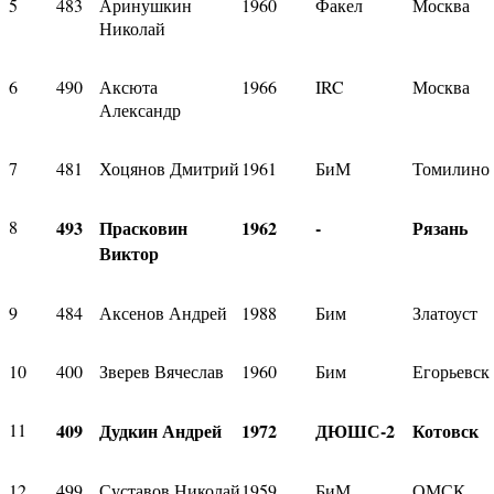
5
483
Аринушкин
1960
Факел
Москва
Николай
6
490
Аксюта
1966
IRC
Москва
Александр
7
481
Хоцянов Дмитрий
1961
БиМ
Томилино
8
493
Прасковин
1962
-
Рязань
Виктор
9
484
Аксенов Андрей
1988
Бим
Златоуст
10
400
Зверев Вячеслав
1960
Бим
Егорьевск
11
409
Дудкин Андрей
1972
ДЮШС-2
Котовск
12
499
Суставов Николай
1959
БиМ
ОМСК