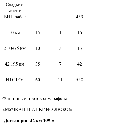
Сладкий
забег и
ВИП забег
459
10 км
15
1
16
21,0975 км
10
3
13
42,195 км
35
7
42
ИТОГО:
60
11
530
Финишный протокол марафона
«МУЧКАП-ШАПКИНО-ЛЮБО!»
Дистанция 42 км 195 м