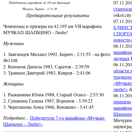
07.11.20
Победитель марафона 42,195 км Звягинцев
старооск
Михаил, Бирюч - 2:31:36
oskol.city
Предварительные результаты
07.11.20
Чемпионы и призеры на 42,195 км VII марафона
ЕДИНСТ
МУЧКАП-ШАПКИНО - Любо!
СПОРТА.
новости»
Мужчины
06.11.20
марафон
1. Звягинцев Михаил 1992, Бирюч - 2:31:55 - на фото
лидерах
k
№1108
06.11.20
2. Кононов Данила 1983, Саратов - 2:39:59
области 
3. Травкин Дмитрий 1983, Ковров - 2:41:06
традици
«Мучкап
Женщины
любо!»
de
1. Рыжанкова Юлия 1988, Старый Оскол - 2:53:30
06.11.20
2. Сувакина Галина 1987, Воронеж - 3:39:22
приняли 
3. Черепанова Анна 1966, Конаково - 3:41:45
марафон
Шапкино
Подробнее...
Победители 7-го марафона «Мучкап-
Мичурин
Шапкино – Любо!»
наукогра