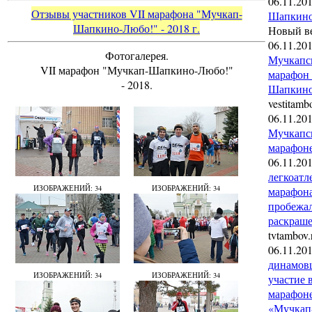
06.11.20
Отзывы участников VII марафона "Мучкап-
Шапкино
Шапкино-Любо!" - 2018 г.
Новый в
06.11.20
Фотогалерея.
Мучкапс
V
I
I
марафон "Мучкап-Шапкино-Любо!"
марафон
- 2018.
Шапкино
vestitamb
06.11.20
Мучкапс
марафон
06.11.20
легкоатл
ИЗОБРАЖЕНИЙ: 34
ИЗОБРАЖЕНИЙ: 34
марафон
пробежал
раскраш
tvtambov.
06.11.20
динамов
ИЗОБРАЖЕНИЙ: 34
ИЗОБРАЖЕНИЙ: 34
участие 
марафоне
«Мучкап