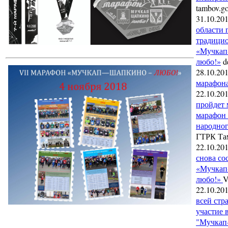
tambov.go
31.10.20
области 
традици
«Мучкап
любо!»
de
28.10.20
марафон
22.10.20
пройдет
марафон 
народног
ГТРК Та
22.10.20
снова со
«Мучкап
любо!»
V
22.10.20
всей стр
участие 
"Мучкап