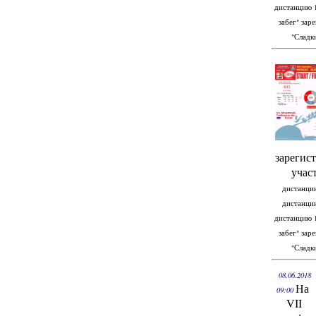
дистанцию 10
забег" заре
"Сладки
зарегис
учас
дистанцию 
дистанцию 
дистанцию 10
забег" заре
"Сладки
08.06.2018
На
09:00
VII