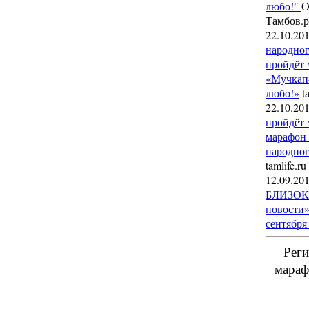
любо!"
О
Тамбов.
22.10.20
народног
пройдёт
«Мучкап
любо!»
t
22.10.20
пройдёт
марафон 
народног
tamlife.ru
12.09.20
БЛИЗОК!
новости»
сентября 
Реги
мараф