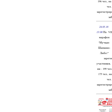
196 чел., н
чел.
зарегистриро
заб
24.05.18
13:00
На VI
марафон
"Мучкап-
Шапкино-
Любо!"
зареги
участников, 
км - 199 чел
175 чел., н
чел.
зарегистриро
заб