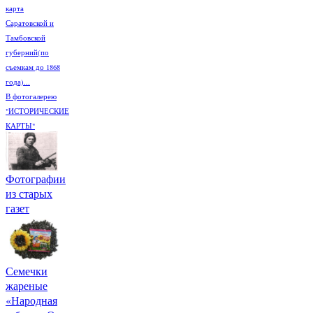
карта
Саратовской и
Тамбовской
губерний(по
съемкам до 1868
года)...
В фотогалерею
"ИСТОРИЧЕСКИЕ
КАРТЫ"
Фотографии
из старых
газет
Семечки
жареные
«Народная