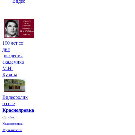
Видео
100 лет со
дня
рождения
академика
М.И.
Кузина
Видеоролик
о селе
Краснояровка
См.
Село
Краснояровка
Мучкапского