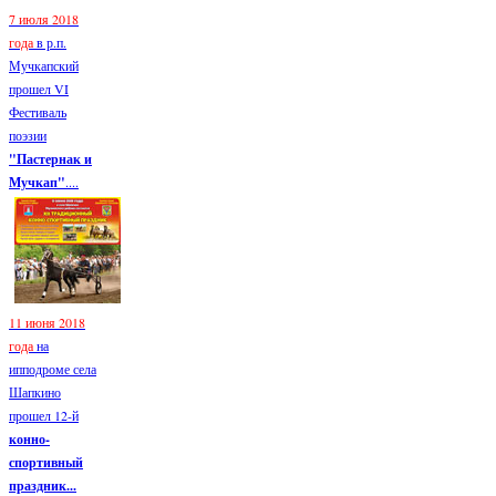
7 июля 2018
года
в р.п.
Мучкапский
прошел VI
Фестиваль
поэзии
"Пастернак и
Мучкап"
....
11 июня 2018
года
на
ипподроме села
Шапкино
прошел 12-й
конно-
спортивный
праздник...