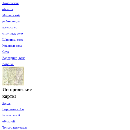
Тамбовская
область
Мучкапский
район вид из
космоса со
спутника: село
Шапкино, село
Краснояровка,
Село
Варварино, река
Ворона.
Исторические
карты
Карта
Воронежской и
Балашовской
областей.
Топографическая