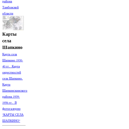
района
Тамбовской
области
Карты
села
Шапкино
Карта села
Шапкино 1930-
40 гг. Карта
окрестностей
села Шапкино.
Карта
Шапкинскинского
района 1939-
1956 гг. В
фотогалерею
"КАРТЫ СЕЛА
ШАПКИНО"