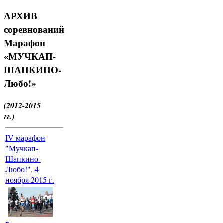
АРХИВ
соревнований
Марафон
«МУЧКАП-
ШАПКИНО-
Любо!»
(2012-2015
гг.)
IV марафон
"Мучкап-
Шапкино-
Любо!", 4
ноября 2015 г.