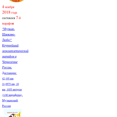
4
ноября
2018
года
7
состоялся
-й
марафо
н
"Мучкап-
Шапкино-
Любо!"
Крупнейший
легкоатлетический
марафон в
Черноземье
России.
Дистанции:
42,195 км,
21,0975 км, 10
км, 1055 метров
(1/40 марафона).
Мучкапский,
Россия