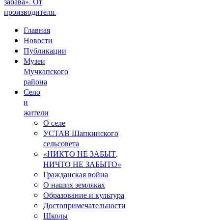
забава». От
производителя.
Главная
Новости
Публикации
Музеи
Мучкапского
района
Село
и
жители
О селе
УСТАВ Шапкинского
сельсовета
«НИКТО НЕ ЗАБЫТ,
НИЧТО НЕ ЗАБЫТО»
Гражданская война
О наших земляках
Образование и культура
Достопримечательности
Школы