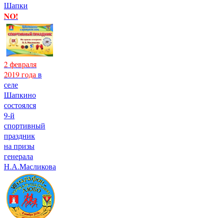
Шапки
NO!
2 февраля
2019 года
в
селе
Шапкино
состоялся
9-й
спортивный
праздник
на призы
генерала
Н.А.Масликова