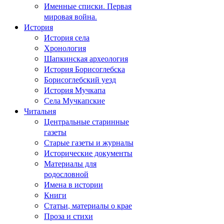
Именные списки. Первая
мировая война.
История
История села
Хронология
Шапкинская археология
История Борисоглебска
Борисоглебский уезд
История Мучкапа
Села Мучкапские
Читальня
Центральные старинные
газеты
Старые газеты и журналы
Исторические документы
Материалы для
родословной
Имена в истории
Книги
Статьи, материалы о крае
Проза и стихи