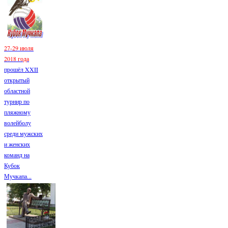
27-29 июля
2018 года
прошёл XXII
открытый
областной
турнир по
пляжному
волейболу
среди мужских
и женских
команд на
Кубок
Мучкапа...