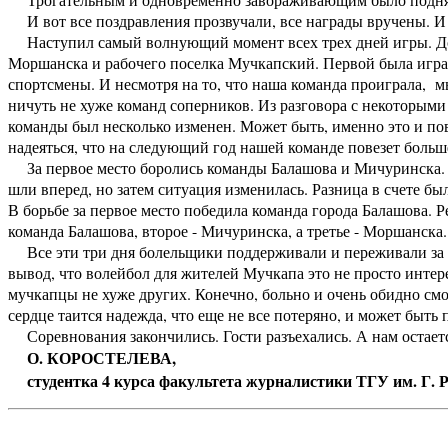
И вот все поздравления прозвучали, все награды вручены. И 
Наступил самый волнующий момент всех трех дней игры. До
Моршанска и рабочего поселка Мучкапский. Первой была игра з
спортсмены. И несмотря на то, что наша команда проиграла, 
ничуть не хуже команд соперников. Из разговора с некоторыми 
команды был несколько изменен. Может быть, именно это и повл
надеяться, что на следующий год нашей команде повезет больш
За первое место боролись команды Балашова и Мичуринска. 
шли вперед, но затем ситуация изменилась. Разница в счете бы
В борьбе за первое место победила команда города Балашова. 
команда Балашова, второе - Мичуринска, а третье - Моршанска.
Все эти три дня болельщики поддерживали и переживали за с
вывод, что волейбол для жителей Мучкапа это не просто интер
мучкапцы не хуже других. Конечно, больно и очень обидно смот
сердце таится надежда, что еще не все потеряно, и может быть
Соревнования закончились. Гости разъехались. А нам остаетс
О. КОРОСТЕЛЕВА,
студентка 4 курса факультета журналистики ТГУ им. Г. Р