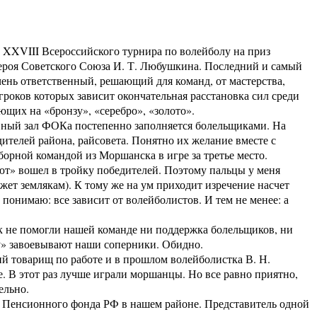
XXVIII Всероссийского турнира по волейболу на приз
ероя Советского Союза И. Т. Любушкина. Последний и самый
ень ответственный, решающий для команд, от мастерства,
гроков которых зависит окончательная расстановка сил среди
щих на «бронзу», «серебро», «золото».
ый зал ФОКа постепенно заполняется болельщиками. На
ителей района, райсовета. Понятно их желание вместе с
орной командой из Моршанска в игре за третье место.
т» вошел в тройку победителей. Поэтому пальцы у меня
жет землякам). К тому же на ум приходит изречение насчет
 понимаю: все зависит от волейболистов. И тем не менее: а
ак не помогли нашей команде ни поддержка болельщиков, ни
зу» завоевывают наши соперники. Обидно.
ий товарищ по работе и в прошлом волейболистка В. Н.
ее. В этот раз лучше играли моршанцы. Но все равно приятно,
ельно.
 Пенсионного фонда РФ в нашем районе. Представитель одной