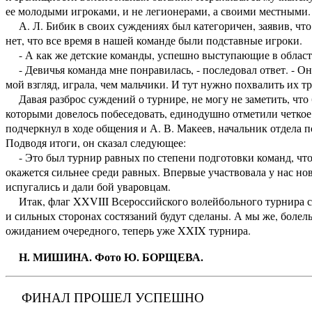
ее молодыми игроками, и не легионерами, а своими местными.
А. Л. Бибик в своих суждениях был категоричен, заявив, что
нет, что все время в нашей команде были подставные игроки.
- А как же детские команды, успешно выступающие в области?
- Девичья команда мне понравилась, - последовал ответ. - Она
мой взгляд, играла, чем мальчики. И тут нужно похвалить их т
Давая разброс суждений о турнире, не могу не заметить, что
которыми довелось побеседовать, единодушно отметили четкое 
подчеркнул в ходе общения и А. В. Макеев, начальник отдела
Подводя итоги, он сказал следующее:
- Это был турнир равных по степени подготовки команд, что 
окажется сильнее среди равных. Впервые участвовала у нас н
испугались и дали бой уваровцам.
Итак, флаг XXVIII Всероссийского волейбольного турнира с
и сильных сторонах состязаний будут сделаны. А мы же, болел
ожиданием очередного, теперь уже XXIX турнира.
Н. МИШИНА. Фото Ю. БОРЩЕВА.
ФИНАЛ ПРОШЕЛ УСПЕШНО