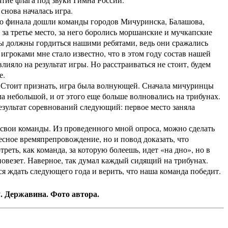
снова началась игра.
 финала дошли команды городов Мичуринска, Балашова,
а третье место, за него боролись моршанские и мучкапские
мы должны гордиться нашими ребятами, ведь они сражались
игроками мне стало известно, что в этом году состав нашей
ияло на результат игры. Но расстраиваться не стоит, будем
е.
Стоит признать, игра была волнующей. Сначала мичуринцы
ла небольшой, и от этого еще больше волновались на трибунах.
Результат соревнований следующий: первое место заняла
вои команды. Из проведенного мной опроса, можно сделать
есное времяпрепровождение, но и повод доказать, что
реть, как команда, за которую болеешь, идет «на дно», но в
 повезет. Наверное, так думал каждый сидящий на трибунах.
я ждать следующего года и верить, что наша команда победит.
. Державина. Фото автора.