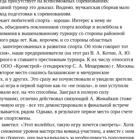
егда присутствует на всевозможных соревнованиях:
ний турнир это доказал. Видимо, мучкапская сборная мало
 ход подготовки к соревнованиям.
кает любителей спорта - хорошо. Интерес к нему не
ь, объединять поклонников спорта вообще и волейбола в
 внимания к вышеназванному турниру со стороны районной
го ряда лет. Как, впрочем, и со стороны областных
, заинтересованных в развитии спорта. Об этом говорит тот
сия», наши предприниматели (на этот раз В. А. Котин, А. Ю.
рного и ставшего престижным турнира. К их числу относится
 ООО «Кромстрой» (гендиректор С. А. Мещеряков) г. Москвы.
и второе место сошлись балашовские и мичуринские
х, и у других. Это сразу же почувствовали и увидели зрители.
) игра в первой партии как-то «не пошла», и они уступили
али все, на что способны. Заиграл в полную силу
лучшим), отлично действовал связующий А. Живайкин (тоже
ивую игру - все это демонстрировали в финальной встрече
вается, рядом. Однако, в результате первое место (при счете
ие спортсмены.
метил: «Этот волейбол, такую игру хочется смотреть». Хотя
л снижение уровня мастерства команд-участниц, а вместе с ним
ую сборную, они высказывались за необходимость пополнения