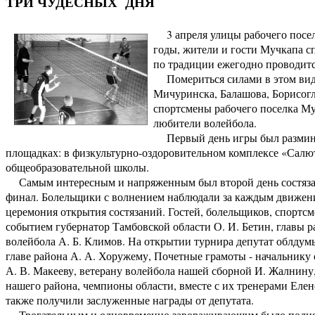
ТРИ ЧУДЕСНЫХ ДНЯ
3 апреля улицы рабочего посел
годы, жители и гости Мучкапа с
по традиции ежегодно проводитс
Помериться силами в этом виде
Мичуринска, Балашова, Борисогле
спортсмены рабочего поселка Му
любители волейбола.
Первый день игры был размино
площадках: в физкультурно-оздоровительном комплексе «Салют
общеобразовательной школы.
Самым интересным и напряженным был второй день состязаний
финал. Болельщики с волнением наблюдали за каждым движение
церемония открытия состязаний. Гостей, болельщиков, спортс
событием губернатор Тамбовской области О. И. Бетин, главы 
волейбола А. Б. Климов. На открытии турнира депутат облдум
главе района А. А. Хоружему, Почетные грамоты - начальнику 
А. В. Макееву, ветерану волейбола нашей сборной И. Жалнину
нашего района, чемпионы области, вместе с их тренерами Еле
также получили заслуженные награды от депутата.
Трогательным и одновременно завораживающим было подняти