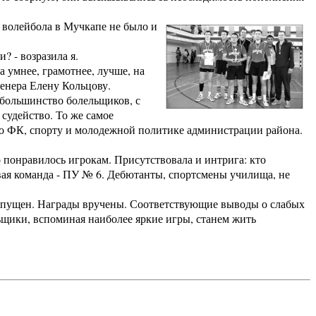
 волейбола в Мучкапе не было и
 - возразила я.
 умнее, грамотнее, лучше, на
ренера Елену Кольцову.
 большинство болельщиков, с
судейство. То же самое
 по ФК, спорту и молодежной политике администрации района.
понравилось игрокам. Присутствовала и интрига: кто
овая команда - ПУ № 6. Дебютанты, спортсмены училища, не
пущен. Награды вручены. Соответствующие выводы о слабых
ьщики, вспоминая наиболее яркие игры, станем жить