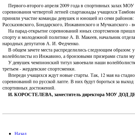
Первого-второго апреля 2009 года в спортивных залах М
соревнования четвертой летней спартакиады учащихся Тамбовс
приняли участие команды девушек и юношей из семи районов:
Рассказовского, Бондарского, Инжавинского и Мучкапского - вс
На парад-открытие соревнований юных спортсменов пришли п
спорту и молодежной политике А. В. Макеев, начальник отдела
народных депутатов А. И. Федченко.
В общем зачете места распределились следующим образом: у 
волейболисты из Инжавино, а бронзовыми призерами стали му
У девушек чемпионский титул завоевали наши волейболистки,
третьем - жердевские спортсменки.
Впереди учащихся ждут новые старты. Так, 12 мая на стади
соревнований по русской лапте. В них будут бороться за выход
спортивных достижений.
И. КОРОСТЕЛЕВА, заместитель директора МОУ ДОД ДЮС
Назад