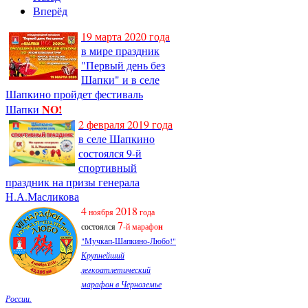
Вперёд
19 марта 2020 года
в мире праздник
"Первый день без
Шапки" и в селе
Шапкино пройдет фестиваль
NO!
Шапки
2 февраля 2019 года
в селе Шапкино
состоялся 9-й
спортивный
праздник на призы генерала
Н.А.Масликова
4
2018
ноября
года
7
состоялся
-й марафо
н
"Мучкап-Шапкино-Любо!"
Крупнейший
легкоатлетический
марафон в Черноземье
России.