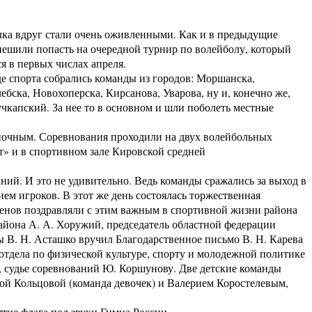
ка вдруг стали очень оживленными. Как и в предыдущие
пешили попасть на очередной турнир по волейболу, который
я в первых числах апреля.
 спорта собрались команды из городов: Моршанска,
бска, Новохоперска, Кирсанова, Уварова, ну и, конечно же,
чкапский. За нее то в основном и шли поболеть местные
чным. Соревнования проходили на двух волейбольных
» и в спортивном зале Кировской средней
. И это не удивительно. Ведь команды сражались за выход в
м игроков. В этот же день состоялась торжественная
менов поздравляли с этим важным в спортивной жизни района
района А. А. Хоружий, председатель областной федерации
ы В. Н. Асташко вручил Благодарственное письмо В. Н. Карева
отдела по физической культуре, спорту и молодежной политике
, судье соревнований Ю. Коршунову. Две детские команды
ной Кольцовой (команда девочек) и Валерием Коростелевым,
е флага под звуки Гимна России.