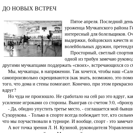
ДО НОВЫХ ВСТРЕЧ
Пятое апреля. Последний день 
уроженца Мучкапского района Г
интересный для болельщиков. Оч
выдержки, бойцовских качеств и
волейбольных дружин, претендую
Просторный, светлый спортивн
одной из трибун замечаю руковод
другими мучкапцами поддержать «своих», встречающихся со сб
Мы, мучкапцы, в напряжении. Так хочется, чтобы наш «Салю
самопроизвольно скрещиваются (как знать, возможно, это помо
того, что дома и стены помогают. Конечно, при этом прекрасно
вдруг?
Но чуда не произошло. Не сработало на сей раз это вдруг, к
усиление игроками со стороны. Выиграв со счетом 3:0, «брон
- Да, обидно упустить третье место, - соглашается мой бывш
Сухорукова. - Только в спорте всегда побеждает тот, кто сильн
что мы поучаствовали в турнире. И вообще, спорт - это замечат
А вот точка зрения Л. Н. Кузиной, руководителя Управления