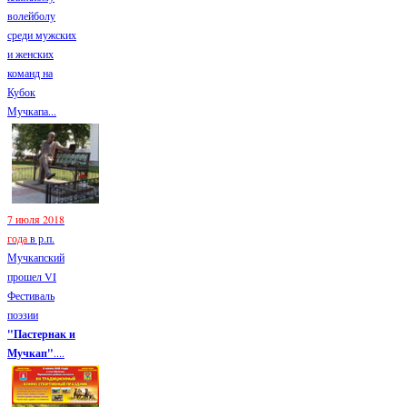
волейболу
среди мужских
и женских
команд на
Кубок
Мучкапа...
7 июля 2018
года
в р.п.
Мучкапский
прошел VI
Фестиваль
поэзии
"Пастернак и
Мучкап"
....