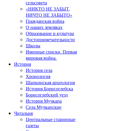
сельсовета
«НИКТО НЕ ЗАБЫТ,
НИЧТО НЕ ЗАБЫТО»
Гражданская война
О наших земляках
Образование и культура
Достопримечательности
Школы
Именные списки. Первая
мировая война.
История
История села
Хронология
Шапкинская археология
История Борисоглебска
Борисоглебский уезд
История Мучкапа
Села Мучкапские
Читальня
Центральные старинные
газеты