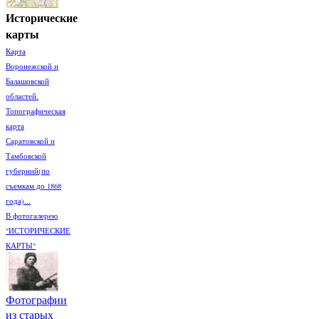
Исторические
карты
Карта
Воронежской и
Балашовской
областей.
Топографическая
карта
Саратовской и
Тамбовской
губерний(по
съемкам до 1868
года)...
В фотогалерею
"ИСТОРИЧЕСКИЕ
КАРТЫ"
Фотографии
из старых