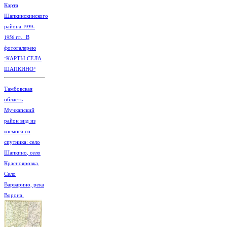
Карта
Шапкинскинского
района 1939-
1956 гг. В
фотогалерею
"КАРТЫ СЕЛА
ШАПКИНО"
Тамбовская
область
Мучкапский
район вид из
космоса со
спутника: село
Шапкино, село
Краснояровка,
Село
Варварино, река
Ворона.