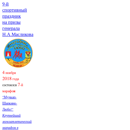
9-й
спортивный
праздник
на призы
генерала
Н.А.Масликова
4
ноября
2018
года
7
состоялся
-й
марафо
н
"Мучкап-
Шапкино-
Любо!"
Крупнейший
легкоатлетический
марафон в