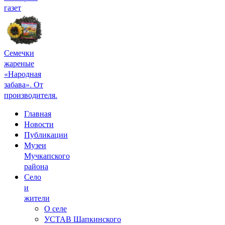
газет
Семечки
жареные
«Народная
забава». От
производителя.
Главная
Новости
Публикации
Музеи
Мучкапского
района
Село
и
жители
О селе
УСТАВ Шапкинского