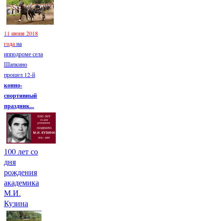
11 июня 2018
года
на
ипподроме села
Шапкино
прошел 12-й
конно-
спортивный
праздник...
100 лет со
дня
рождения
академика
М.И.
Кузина