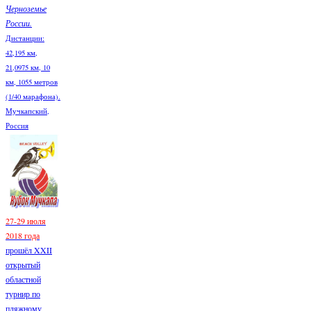
Черноземье
России.
Дистанции:
42,195 км,
21,0975 км, 10
км, 1055 метров
(1/40 марафона).
Мучкапский,
Россия
27-29 июля
2018 года
прошёл XXII
открытый
областной
турнир по
пляжному