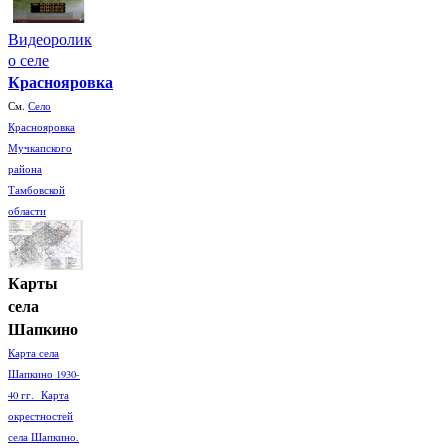
Видеоролик
о селе
Краснояровка
См.
Село
Краснояровка
Мучкапского
района
Тамбовской
области
Карты
села
Шапкино
Карта села
Шапкино 1930-
40 гг. Карта
окрестностей
села Шапкино.