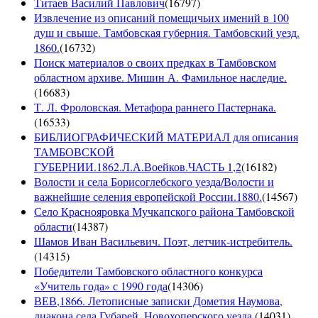
Титаев Василий Павлович
(
16797
)
Извлечение из описаний помещичьих имений в 100
душ и свыше. Тамбовская губерния. Тамбовский уезд.
1860.
(
16732
)
Поиск материалов о своих предках в Тамбовском
областном архиве. Мишин А. Фамильное наследие.
(
16683
)
Т. Л. Фроловская. Метафора раннего Пастернака.
(
16533
)
БИБЛИОГРАФИЧЕСКИЙ МАТЕРИАЛ для описания
ТАМБОВСКОЙ
ГУБЕРНИИ.1862.Л.А.Воейков.ЧАСТЬ 1,2
(
16182
)
Волости и села Борисоглебского уезда/Волости и
важнейшие селения европейской России.1880.
(
14567
)
Село Краснояровка Мучкапского района Тамбовской
области
(
14387
)
Шамов Иван Васильевич. Поэт, летчик-истребитель.
(
14315
)
Победители Тамбовского областного конкурса
«Учитель года» с 1990 года
(
14306
)
ВЕВ,1866. Летописные записки Дометия Наумова,
диакона села Губарей, Новохоперского уезда.
(
14031
)