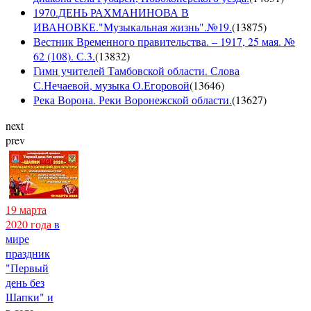
1970.ДЕНЬ РАХМАНИНОВА В
ИВАНОВКЕ."Музыкальная жизнь".№19.
(
13875
)
Вестник Временного правительства. – 1917, 25 мая. №
62 (108). С.3.
(
13832
)
Гимн учителей Тамбовской области. Слова
С.Нечаевой, музыка О.Егоровой
(
13646
)
Река Ворона. Реки Воронежской области.
(
13627
)
next
prev
19 марта
2020 года
в
мире
праздник
"Первый
день без
Шапки" и