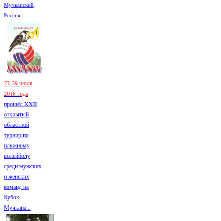
Мучкапский,
Россия
27-29 июля
2018 года
прошёл XXII
открытый
областной
турнир по
пляжному
волейболу
среди мужских
и женских
команд на
Кубок
Мучкапа...