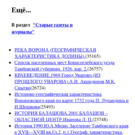
Ещё...
В раздел
"Старые газеты и
журналы"
РЕКА ВОРОНА (ГЕОГРАФИЧЕСКАЯ
ХАРАКТЕРИСТИКА ДОЛИНЫ).
(
35165
)
Список населенных мест Борисоглебского уезда
Тамбовской губернии. 1926. вар. 2.
(
26757
)
КРАЕВЕДЕНИЕ.1969.Город Уварово.(ИЗ
ПРОШЛОГО УВАРОВА).А.И. Акиндинов,М.К.
Снытко
(
26724
)
Историко-географическая характеристика
Воронежского края по карте 1732 года П. Лупандина и
И.Шишкова
(
25493
)
ИСТОРИЯ БАЛАШОВА.2001.БАЛАШОВ –
ОБЛАСТНОЙ ЦЕНТР.Иванова Л. П.
(
23748
)
История.1990.Ю.А.Мизис.Заселение Тамбовского края
в XVII—XVIII вв.Гл.2, п.1.Географ. характеристика.