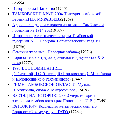
(
23554
)
История села Шапкино
(
21745
)
ТАМБОВСКИЙ КРАЙ.2004.Трагедия тамбовской
деревни.Н.В. МУРАВЬЕВ.
(
21269
)
Адрес-календарь и справочная книжка Тамбовской
губернии на 1914 год
(
19109
)
Историко-археологическая карта Тамбовской
губернии А.Н. Нарцова. Борисоглебский уезд.1903.
(
18736
)
Семечки жареные «Народная забава»
(
17976
)
Борисоглебск в трудах краеведов и документах XIX
века
(
17773
)
1993 ВОСПОМИНАНИЯ...
(С.Сатиной,Л.Сабанеева,Ю.Поплавского,С.Михайлова
и Б.Моисеивича о Рахманинове)
(
17447
)
ГИМН ТАМБОВСКОЙ ОБЛАСТИ. Музыка
В.Агапкина, слова А.Митрофанова
(
17419
)
ВЗГЛЯД НА ИСТОРИЮ.2004.Очерк истории
заселения тамбовского края.Поповичева И.В.
(
17349
)
ГАТО.Ф.1049. Коллекция метрических книг по
Борисоглебскому уезду в ГАТО
(
17264
)