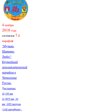
4
ноября
2018
года
7
состоялся
-й
марафо
н
"Мучкап-
Шапкино-
Любо!"
Крупнейший
легкоатлетический
марафон в
Черноземье
России.
Дистанции:
42,195 км,
21,0975 км, 10
км, 1055 метров
(1/40 марафона).