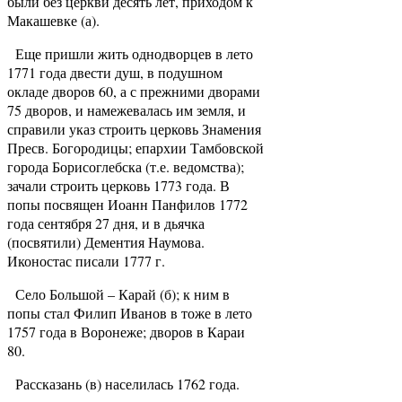
были без церкви десять лет, приходом к
Макашевке (а).
Еще пришли жить однодворцев в лето
1771 года двести душ, в подушном
окладе дворов 60, а с прежними дворами
75 дворов, и намежевалась им земля, и
справили указ строить церковь Знамения
Пресв. Богородицы; епархии Тамбовской
города Борисоглебска (т.е. ведомства);
зачали строить церковь 1773 года. В
попы посвящен Иоанн Панфилов 1772
года сентября 27 дня, и в дьячка
(посвятили) Дементия Наумова.
Иконостас писали 1777 г.
Село Большой – Карай (б); к ним в
попы стал Филип Иванов в тоже в лето
1757 года в Воронеже; дворов в Караи
80.
Рассказань (в) населилась 1762 года.