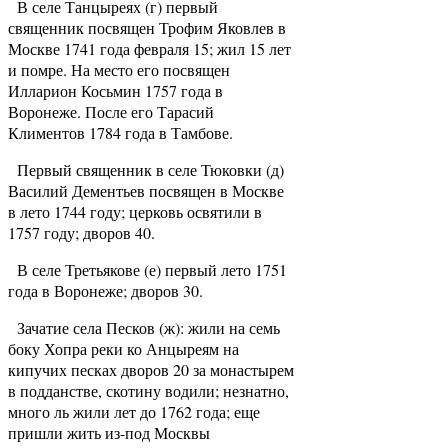
В селе Танцыреях (г) первый
священник посвящен Трофим Яковлев в
Москве 1741 года февраля 15; жил 15 лет
и помре. На место его посвящен
Илларион Косьмин 1757 года в
Воронеже. После его Тарасий
Климентов 1784 года в Тамбове.
Первый священник в селе Тюковки (д)
Василий Дементьев посвящен в Москве
в лето 1744 году; церковь освятили в
1757 году; дворов 40.
В селе Третьякове (е) первый лето 1751
года в Воронеже; дворов 30.
Зачатие села Песков (ж): жили на семь
боку Хопра реки ко Анцыреям на
кипучих песках дворов 20 за монастырем
в подданстве, скотину водили; незнатно,
много ль жили лет до 1762 года; еще
пришли жить из-под Москвы