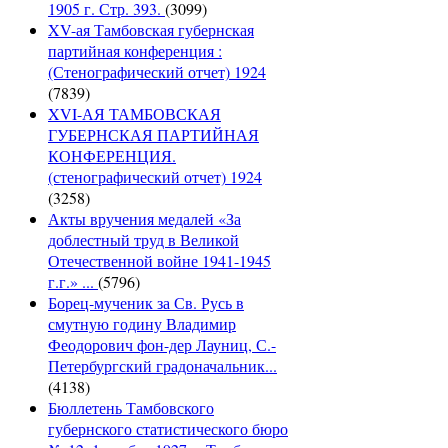
1905 г. Стр. 393.
(3099)
XV-ая Тамбовская губернская
партийная конференция :
(Стенографический отчет) 1924
(7839)
XVI-АЯ ТАМБОВСКАЯ
ГУБЕРНСКАЯ ПАРТИЙНАЯ
КОНФЕРЕНЦИЯ.
(стенографический отчет) 1924
(3258)
Акты вручения медалей «За
доблестный труд в Великой
Отечественной войне 1941-1945
г.г.» ...
(5796)
Борец-мученик за Св. Русь в
смутную годину Владимир
Феодорович фон-дер Лауниц, С.-
Петербургский градоначальник...
(4138)
Бюллетень Тамбовского
губернского статистического бюро