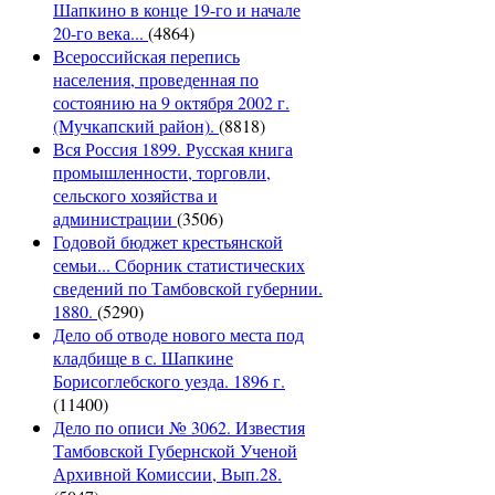
Шапкино в конце 19-го и начале
20-го века...
(4864)
Всероссийская перепись
населения, проведенная по
состоянию на 9 октября 2002 г.
(Мучкапский район).
(8818)
Вся Россия 1899. Русская книга
промышленности, торговли,
сельского хозяйства и
администрации
(3506)
Годовой бюджет крестьянской
семьи... Сборник статистических
сведений по Тамбовской губернии.
1880.
(5290)
Дело об отводе нового места под
кладбище в с. Шапкине
Борисоглебского уезда. 1896 г.
(11400)
Дело по описи № 3062. Известия
Тамбовской Губернской Ученой
Архивной Комиссии, Вып.28.