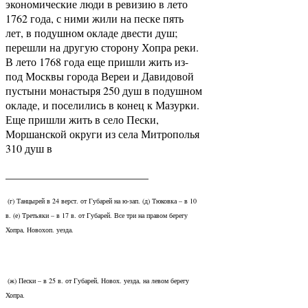
экономические люди в ревизию в лето
1762 года, с ними жили на песке пять
лет, в подушном окладе двести душ;
перешли на другую сторону Хопра реки.
В лето 1768 года еще пришли жить из-
под Москвы города Вереи и Давидовой
пустыни монастыря 250 душ в подушном
окладе, и поселились в конец к Мазурки.
Еще пришли жить в село Пески,
Моршанской округи из села Митрополья
310 душ в
__________________________
(г) Танцырей в 24 верст. от Губарей на ю-зап. (д) Тюковка – в 10
в. (е) Третьяки – в 17 в. от Губарей. Все три на правом берегу
Хопра, Новохоп. уезда.
(ж) Пески – в 25 в. от Губарей, Новох. уезда, на левом берегу
Хопра.