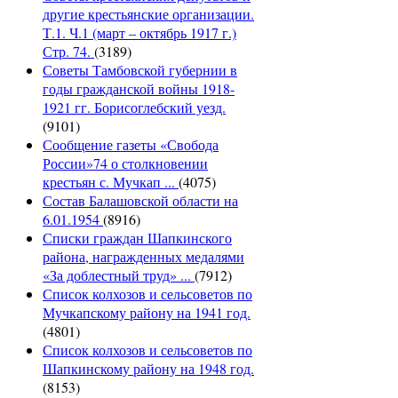
другие крестьянские организации.
Т.1. Ч.1 (март – октябрь 1917 г.)
Стр. 74.
(3189)
Советы Тамбовской губернии в
годы гражданской войны 1918-
1921 гг. Борисоглебский уезд.
(9101)
Сообщение газеты «Свобода
России»74 о столкновении
крестьян с. Мучкап ...
(4075)
Состав Балашовской области на
6.01.1954
(8916)
Списки граждан Шапкинского
района, награжденных медалями
«За доблестный труд» ...
(7912)
Список колхозов и сельсоветов по
Мучкапскому району на 1941 год.
(4801)
Список колхозов и сельсоветов по
Шапкинскому району на 1948 год.
(8153)