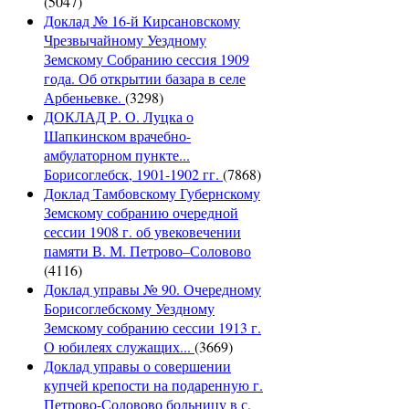
(5047)
Доклад № 16-й Кирсановскому
Чрезвычайному Уездному
Земскому Собранию сессия 1909
года. Об открытии базара в селе
Арбеньевке.
(3298)
ДОКЛАД Р. О. Луцка о
Шапкинском врачебно-
амбулаторном пункте...
Борисоглебск, 1901-1902 гг.
(7868)
Доклад Тамбовскому Губернскому
Земскому собранию очередной
сессии 1908 г. об увековечении
памяти В. М. Петрово–Соловово
(4116)
Доклад управы № 90. Очередному
Борисоглебскому Уездному
Земскому собранию сессии 1913 г.
О юбилеях служащих...
(3669)
Доклад управы о совершении
купчей крепости на подаренную г.
Петрово-Соловово больницу в с.