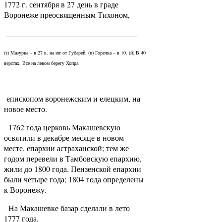
1772 г. сентября в 27 день в граде
Воронеже преосвященным Тихоном,
_________________________________
(з) Мазурка – в 27 в. на юг от Губарей. (и) Горелка – в 10. (й) В 40
верстах. Все на левом берегу Хопра.
_________________________________
епископом воронежским и елецким, на
новое место.
1762 года церковь Макашевскую
освятили в декабре месяце в новом
месте, епархии астраханской; тем же
годом перевели в Тамбовскую епархию,
жили до 1800 года. Пензенской епархии
были четыре года; 1804 года определены
к Воронежу.
На Макашевке базар сделали в лето
1777 года.