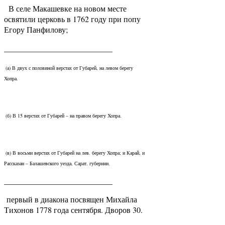
В селе Макашевке на новом месте
освятили церковь в 1762 году при попу
Егору Панфилову;
___________________________
(а) В двух с половиной верстах от Губарей, на левом берегу
Хопра.
(б) В 15 верстах от Губарей – на правом берегу Хопра.
(в) В восьми верстах от Губарей на лев. берегу Хопра; и Карай, и
Рассказан – Балашевского уезда, Сарат. губернии.
___________________________
первый в диакона посвящен Михайла
Тихонов 1778 года сентября. Дворов 30.