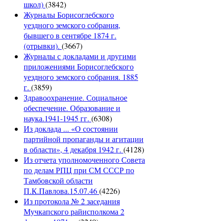
школ)
(3842)
Журналы Борисоглебского
уездного земского собрания,
бывшего в сентябре 1874 г.
(отрывки).
(3667)
Журналы с докладами и другими
приложениями Борисоглебского
уездного земского собрания. 1885
г.
(3859)
Здравоохранение. Социальное
обеспечение. Образование и
наука.1941-1945 гг.
(6308)
Из доклада ... «О состоянии
партийной пропаганды и агитации
в области», 4 декабря 1942 г.
(4128)
Из отчета уполномоченного Совета
по делам РПЦ при СМ СССР по
Тамбовской области
П.К.Павлова.15.07.46
(4226)
Из протокола № 2 заседания
Мучкапского райисполкома 2