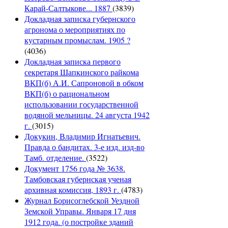
Карай-Салтыкове... 1887
(3839)
Докладная записка губернского
агронома о мероприятиях по
кустарным промыслам. 1905 ?
(4036)
Докладная записка первого
секретаря Шапкинского райкома
ВКП(б) А.И. Сапроновой в обком
ВКП(б) о рациональном
использовании государственной
водяной мельницы. 24 августа 1942
г.
(3015)
Докукин, Владимир Игнатьевич.
Правда о бандитах. 3-е изд. изд-во
Тамб. отделение.
(3522)
Документ 1756 года № 3638.
Тамбовская губернская ученая
архивная комиссия, 1893 г.
(4783)
Журнал Борисоглебской Уездной
Земской Управы. Января 17 дня
1912 года. (о постройке зданий