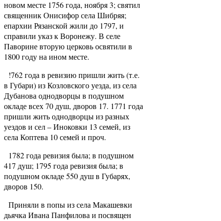
новом месте 1756 года, ноября 3; святил
священник Онисифор села Шибряя;
епархии Рязанской жили до 1797, и
справили указ к Воронежу. В селе
Паворине вторую церковь освятили в
1800 году на ином месте.
!762 года в ревизию пришли жить (т.е.
в Губари) из Козловского уезда, из села
Дубанова однодворцы в подушном
окладе всех 70 душ, дворов 17. 1771 года
пришли жить однодворцы из разных
уездов и сел – Иноковки 13 семей, из
села Коптева 10 семей и проч.
1782 года ревизия была; в подушном
417 душ; 1795 года ревизия была; в
подушном окладе 550 душ в Губарях,
дворов 150.
Приняли в попы из села Макашевки
дьячка Ивана Панфилова и посвящен