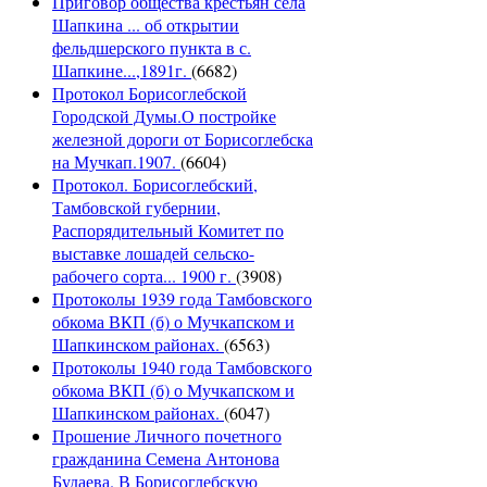
Приговор общества крестьян села
Шапкина ... об открытии
фельдшерского пункта в с.
Шапкине...,1891г.
(6682)
Протокол Борисоглебской
Городской Думы.О постройке
железной дороги от Борисоглебска
на Мучкап.1907.
(6604)
Протокол. Борисоглебский,
Тамбовской губернии,
Распорядительный Комитет по
выставке лошадей сельско-
рабочего сорта... 1900 г.
(3908)
Протоколы 1939 года Тамбовского
обкома ВКП (б) о Мучкапском и
Шапкинском районах.
(6563)
Протоколы 1940 года Тамбовского
обкома ВКП (б) о Мучкапском и
Шапкинском районах.
(6047)
Прошение Личного почетного
гражданина Семена Антонова
Будаева. В Борисоглебскую