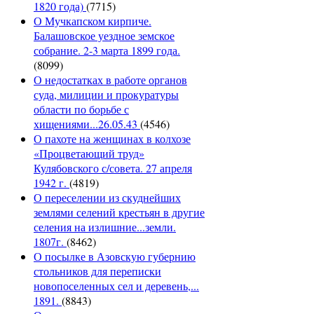
1820 года)
(7715)
О Мучкапском кирпиче.
Балашовское уездное земское
собрание. 2-3 марта 1899 года.
(8099)
О недостатках в работе органов
суда, милиции и прокуратуры
области по борьбе с
хищениями...26.05.43
(4546)
О пахоте на женщинах в колхозе
«Процветающий труд»
Кулябовского с/совета. 27 апреля
1942 г.
(4819)
О переселении из скуднейших
землями селений крестьян в другие
селения на излишние...земли.
1807г.
(8462)
О посылке в Азовскую губернию
стольников для переписки
новопоселенных сел и деревень,...
1891.
(8843)