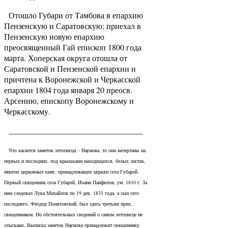
Отошло Губари от Тамбова в епархию
Пензенскую и Саратовскую; приехал в
Пензенскую новую епархию
преосвященный Гай епископ 1800 года
марта. Хоперская округа отошла от
Саратовской и Пензенской епархии и
причтена к Воронежской и Черкасской
епархии 1804 года января 20 преосв.
Арсению, епископу Воронежскому и
Черкасскому.
_________________________________
Что касается заметок летописца – Наумова, то они начертаны на
первых и последних, под крышками находящихся, белых листах,
многих церковных книг, принадлежащих церкви села Губарей.
Первый священник села Губарей, Иоанн Панфилов, ум. 1810 г. За
ним следовал Лука Михайлов по 19 дек. 1831 года, а сын сего
последнего, Феодор Понятовский, был здесь третьим прих.
священником. Но обстоятельных сведений о самом летописце не
отыскано. Выписка заметок Наумова принадлежит священнику