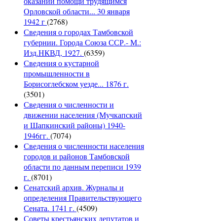
оказании помощи трудящимся
Орловской области... 30 января
1942 г
(2768)
Сведения о городах Тамбовской
губернии. Города Союза ССР.- М.:
Изд.НКВД, 1927.
(6359)
Сведения о кустарной
промышленности в
Борисоглебском уезде... 1876 г.
(3501)
Сведения о численности и
движении населения (Мучкапский
и Шапкинский районы) 1940-
1946гг.
(7074)
Сведения о численности населения
городов и районов Тамбовской
области по данным переписи 1939
г.
(8701)
Сенатский архив. Журналы и
определения Правительствующего
Сената. 1741 г.
(4509)
Советы крестьянских депутатов и