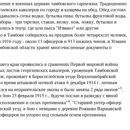
ужение в военных церквях тамбовского гарнизона. Традиционно
гиевских кавалеров по городу в казармы на обед. Обед состоял
ыдавались сотка водки, бутылка пива, бутылка фруктовой воды,
боры - три тарелки, стакан, вилку, нож, ложку, бутылки и
лись в театр, где шла пьеса "Измаил" или другие
о в Тамбове собиралось на праздник более четырехсот человек,
в 1916 году - около 13 офицеров и 913 нижних чинов, в Усмани
Тамбовской области хранят многочисленные документы о
его края проявились в сражениях Первой мировой войны
ных листов георгиевских кавалеров, уроженцев Тамбовской
ов, проживает в Борисоглебском уезде Верхнешибряйской
Во время штыковой ночной атаки 6 декабря 1914 г. личным
3
лся на неприятельские окопы и были заняты 2 ряда окопов"
.
ою 23 февраля 1915 г., будучи послан в разведку с явной
4
асположении и силах противника"
, "Старший унтер-офицер
вский уезд. в бою с немцами у деревни Рожково Варшавской
х офицеров он упорно под сильным огнем противника