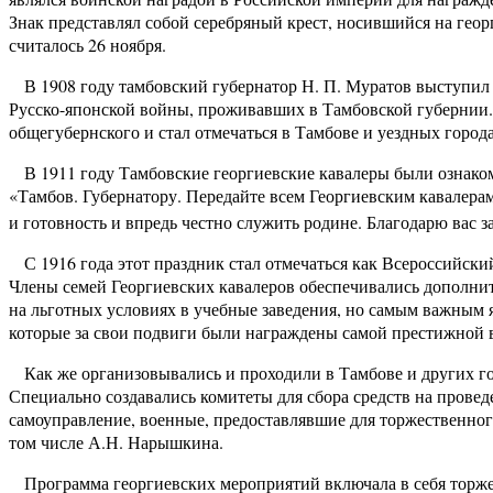
Знак представлял собой серебряный крест, носившийся на геор
считалось 26 ноября.
В 1908 году тамбовский губернатор Н. П. Муратов выступил 
Русско-японской войны, проживавших в Тамбовской губернии. 
общегубернского и стал отмечаться в Тамбове и уездных город
В 1911 году Тамбовские георгиевские кавалеры были ознаком
«Тамбов. Губернатору. Передайте всем Георгиевским кавалерам
и готовность и впредь честно служить родине. Благодарю вас з
С 1916 года этот праздник стал отмечаться как Всероссийски
Члены семей Георгиевских кавалеров обеспечивались дополни
на льготных условиях в учебные заведения, но самым важным 
которые за свои подвиги были награждены самой престижной 
Как же организовывались и проходили в Тамбове и других го
Специально создавались комитеты для сбора средств на провед
самоуправление, военные, предоставлявшие для торжественного
том числе А.Н. Нарышкина.
Программа георгиевских мероприятий включала в себя торжес