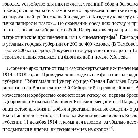
городах, устройство для них ночлега, утренний сбор и богосл
проводился парад войск тамбовского гарнизона и шествие геор
из пирога, щей, рыбы с кашей и сладкого. Каждому кавалеру в
пачка папирос и платок... По окончании обеда всю посуду и при
платок, кавалеры забирали с собой. Вечером кавалеры приглаша
2
патриотические произведения, или в синематографы
. Ежегодн
в уездных городах губернии от 200 до 400 человек (В Тамбове 
- более 200 кавалеров). Документы государственного архива 
героизме наших земляков на фронтах войн начала XX века.
Особенно ярко патриотизм и самопожертвование жителей наш
1914 - 1918 годов. Приведем лишь отдельные факты из наград
губернии: "Убит младший унтер-офицер Степан Васильев Глух
волости, село Васильевское. 9-й Сибирский стрелковый полк. 
мужеством и храбростью содействовал успеху ее, первым броси
"Доброволец Николай Иванович Егормин, мещанин г. Шацка, в б
опасностью для жизни, добыл и доставил важные сведения о р
Яков Гаврилов Трунов, с. Липовка Жидиловская волость Козло
губернии 11 декабря 1914 г. командуя взводом, за убылью все
5
продвигался в вперед, вытесняя немцев из окопов"
.