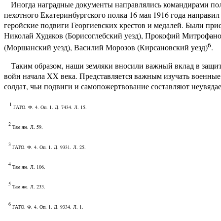
Иногда наградные документы направлялись командирами полк
пехотного Екатеринбургского полка 16 мая 1916 года направил
геройские подвиги Георгиевских крестов и медалей. Были при
Николай Худяков (Борисоглебский уезд), Прокофий Митрофанов
6
(Моршанский уезд), Василий Морозов (Кирсановский уезд)
.
Таким образом, наши земляки вносили важный вклад в защиту
войн начала XX века. Представляется важным изучать военные
солдат, чьи подвиги и самопожертвование составляют неувяда
1
ГАТО. Ф. 4. Оп. 1. Д. 7434. Л. 15.
2
Там же. Л. 59.
3
ГАТО. Ф. 4. Оп. 1. Д. 9331. Л. 25.
4
Там же. Л. 106.
5
Там же. Л. 233.
6
ГАТО. Ф. 4. Оп. 1. Д. 9334. Л. 1.