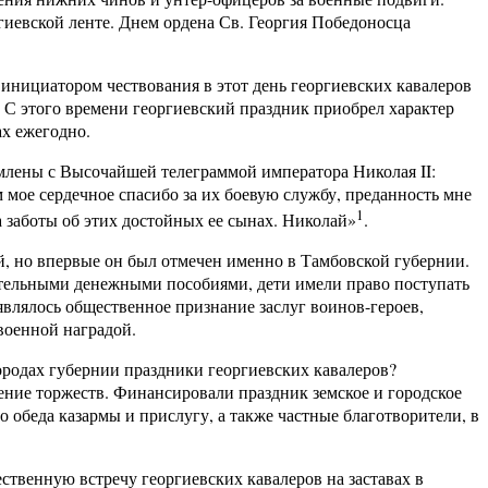
гиевской ленте. Днем ордена Св. Георгия Победоносца
инициатором чествования в этот день георгиевских кавалеров
С этого времени георгиевский праздник приобрел характер
ах ежегодно.
лены с Высочайшей телеграммой императора Николая II:
 мое сердечное спасибо за их боевую службу, преданность мне
1
а заботы об этих достойных ее сынах. Николай»
.
й, но впервые он был отмечен именно в Тамбовской губернии.
тельными денежными пособиями, дети имели право поступать
являлось общественное признание заслуг воинов-героев,
военной наградой.
родах губернии праздники георгиевских кавалеров?
ение торжеств. Финансировали праздник земское и городское
 обеда казармы и прислугу, а также частные благотворители, в
твенную встречу георгиевских кавалеров на заставах в