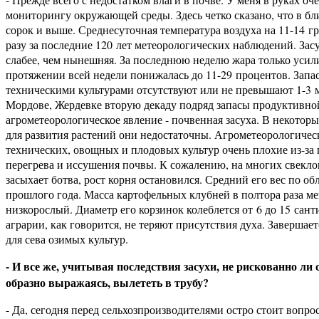
мониторингу окружающей среды. Здесь четко сказано, что в б
сорок и выше. Среднесуточная температура воздуха на 11-14 г
разу за последние 120 лет метеорологических наблюдений. За
слабее, чем нынешняя. За последнюю неделю жара только усили
протяжении всей недели понижалась до 11-29 процентов. Запа
техническими культурами отсутствуют или не превышают 1-3 
Мордове, Жердевке вторую декаду подряд запасы продуктивной 
агрометеорологическое явление - почвенная засуха. В некоторы
для развития растений они недостаточны. Агрометеорологичес
технических, овощных и плодовых культур очень плохие из-за
перегрева и иссушения почвы. К сожалению, на многих свекл
засыхает ботва, рост корня остановился. Средний его вес по об
прошлого года. Масса картофельных клубней в полтора раза мен
низкорослый. Диаметр его корзинок колеблется от 6 до 15 сант
аграрии, как говорится, не теряют присутствия духа. Завершает
для сева озимых культур.
- И все же, учитывая последствия засухи, не рискованно ли
образно выражаясь, вылететь в трубу?
- Да, сегодня перед сельхозпроизводителями остро стоит вопро