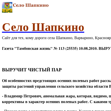
Село Шапкино
Сайт для тех, кому дороги села Шапкино, Варварино, Красноя
Газета "Тамбовская жизнь" № 113 (25535) 10.08.2010. 
ВЫРУЧИТ ЧИСТЫЙ ПАР
Об особенностях предстоящих осенних полевых работ расск
защиты растений управления сельского хозяйства области 
- Владимир Петрович, аномальная жара, которая, видимо, п
коррективы в характер осенних полевых работ. С какими 
- Прежде всего с недостатком влаги в почве. У меня в руках о