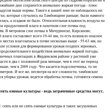
лижайшие дни сохранится аномально жаркая погода - плюс
радусов выше нормы. Такого в нашей зоне не наблюдалось ни
сухи, которые случались на Тамбовщине раньше, были намного
лась, а осадков не было. Относительная влажность воздуха на
сы продуктивной влаги в пахотном слое почвы под
мм. В метровом слое почвы в Мичуринске, Кирсанове,
влаги составляют всего 19-44 мм, то есть возникло опасное
х местах влагозапасы в почве несколько выше - 55-63 мм, но
кие условия для формирования урожая поздних зерновых,
 продолжительного воздействия аномально жаркой погоды,
овичных плантациях в Жердевском районе у растений уже
ласти в два с половиной раза меньше, чем в этот же период
ьше, чем в 2009 году. Что касается подсолнечника, то он
иметров. И все же, несмотря на все сложности, тамбовские
ся уборка урожая, ведется обработка почвы, готовятся семена
 сеять озимые культуры - ведь затраченные средства могут,
с: сеять или не сеять озимые культуры в таких засушливых