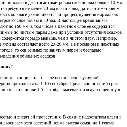
личии влаги в десятисантиметровом слое почвы больше 10 мм.
ста требуется не менее 20 мм влаги в двадцатисантиметровом
ость во влаге увеличивается, и процесс кущения нормально
етровом слое почвы в 30 мм. В настоящее время запасы
яют до 160 мм, в том числе в пахотном слое ее содержится
 озимые по чистым парам даже при условии отсутствия осадков
ве содержится гораздо меньше, чем в чистом пару. Например,
 ячменя составляет всего 23-26 мм, а в посевном и пахотных
 погода, то сев озимых по занятым парам и беспарью
выпадения обильных осадков.
овиях?
нием в конце лета - начале осени среднесуточной
ериод приходится на 1-10 сентября. Предельно поздний срок
ичии влаги в почве 1-5 сентября высевают озимую пшеницу в
естью и энергией прорастания. В связи с недостатком влаги в
 и выживаемости растений норма высева семян на 1 гектар