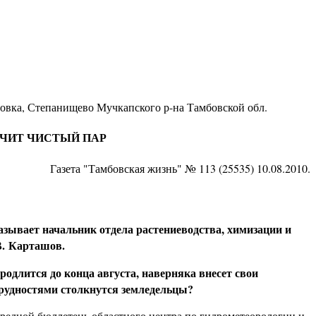
ровка, Степанищево Мучкапского р-на Тамбовской обл.
ВЫРУЧИТ ЧИСТЫЙ ПАР
Газета "Тамбовская жизнь" № 113 (25535) 10.08.2010.
азывает начальник отдела растениеводства, химизации и
В. Карташов.
родлится до конца августа, наверняка внесет свои
трудностями столкнутся земледельцы?
чередной бюллетень областного центра по гидрометеорологии и