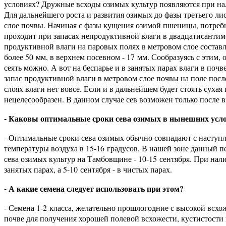
условиях? Дружные всходы озимых культур появляются при на
Для дальнейшего роста и развития озимых до фазы третьего ли
слое почвы. Начиная с фазы кущения озимой пшеницы, потребн
проходит при запасах непродуктивной влаги в двадцатисантим
продуктивной влаги на паровых полях в метровом слое составл
более 50 мм, в верхнем посевном - 17 мм. Сообразуясь с этим,
сеять можно. А вот на беспарье и в занятых парах влаги в поч
запас продуктивной влаги в метровом слое почвы на поле после
слоях влаги нет вовсе. Если и в дальнейшем будет стоять сухая
нецелесообразен. В данном случае сев возможен только после 
- Каковы оптимальные сроки сева озимых в нынешних усл
- Оптимальные сроки сева озимых обычно совпадают с наступле
температуры воздуха в 15-16 градусов. В нашей зоне данный п
сева озимых культур на Тамбовщине - 10-15 сентября. При нал
занятых парах, а 5-10 сентября - в чистых парах.
- А какие семена следует использовать при этом?
- Семена 1-2 класса, желательно прошлогодние с высокой всхож
почве для получения хорошей полевой всхожести, кустистости