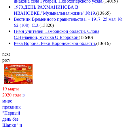
диакона села Губарей, Новохоперского уезда.
(
14019
)
1970.ДЕНЬ РАХМАНИНОВА В
ИВАНОВКЕ."Музыкальная жизнь".№19.
(
13865
)
Вестник Временного правительства. – 1917, 25 мая. №
62 (108). С.3.
(
13820
)
Гимн учителей Тамбовской области. Слова
С.Нечаевой, музыка О.Егоровой
(
13640
)
Река Ворона. Реки Воронежской области.
(
13616
)
next
prev
19 марта
2020 года
в
мире
праздник
"Первый
день без
Шапки" и