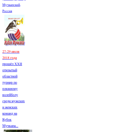
Мучкапский,
Россия
27-29 июля
2018 года
прошёл XXII
открытый
областной
турнир по
пляжному
волейболу
среди мужских
и женских
команд на
Кубок
Мучкапа...