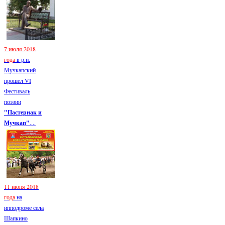
7 июля 2018
года
в р.п.
Мучкапский
прошел VI
Фестиваль
поэзии
"Пастернак и
Мучкап"
....
11 июня 2018
года
на
ипподроме села
Шапкино