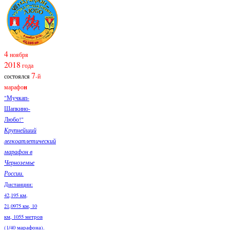
4
ноября
2018
года
7
состоялся
-й
марафо
н
"Мучкап-
Шапкино-
Любо!"
Крупнейший
легкоатлетический
марафон в
Черноземье
России.
Дистанции:
42,195 км,
21,0975 км, 10
км, 1055 метров
(1/40 марафона).