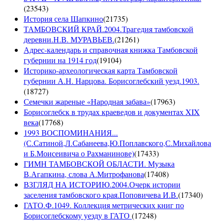
(
23543
)
История села Шапкино
(
21735
)
ТАМБОВСКИЙ КРАЙ.2004.Трагедия тамбовской
деревни.Н.В. МУРАВЬЕВ.
(
21261
)
Адрес-календарь и справочная книжка Тамбовской
губернии на 1914 год
(
19104
)
Историко-археологическая карта Тамбовской
губернии А.Н. Нарцова. Борисоглебский уезд.1903.
(
18727
)
Семечки жареные «Народная забава»
(
17963
)
Борисоглебск в трудах краеведов и документах XIX
века
(
17768
)
1993 ВОСПОМИНАНИЯ...
(С.Сатиной,Л.Сабанеева,Ю.Поплавского,С.Михайлова
и Б.Моисеивича о Рахманинове)
(
17433
)
ГИМН ТАМБОВСКОЙ ОБЛАСТИ. Музыка
В.Агапкина, слова А.Митрофанова
(
17408
)
ВЗГЛЯД НА ИСТОРИЮ.2004.Очерк истории
заселения тамбовского края.Поповичева И.В.
(
17340
)
ГАТО.Ф.1049. Коллекция метрических книг по
Борисоглебскому уезду в ГАТО
(
17248
)