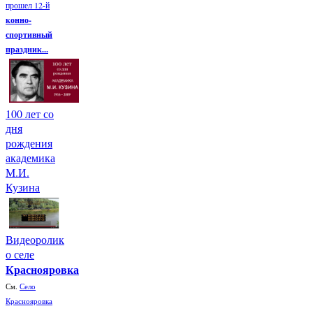
прошел 12-й
конно-
спортивный
праздник...
100 лет со
дня
рождения
академика
М.И.
Кузина
Видеоролик
о селе
Краснояровка
См.
Село
Краснояровка