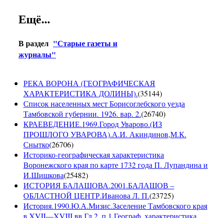
Ещё...
В раздел
"Старые газеты и
журналы"
РЕКА ВОРОНА (ГЕОГРАФИЧЕСКАЯ
ХАРАКТЕРИСТИКА ДОЛИНЫ).
(
35144
)
Список населенных мест Борисоглебского уезда
Тамбовской губернии. 1926. вар. 2.
(
26740
)
КРАЕВЕДЕНИЕ.1969.Город Уварово.(ИЗ
ПРОШЛОГО УВАРОВА).А.И. Акиндинов,М.К.
Снытко
(
26706
)
Историко-географическая характеристика
Воронежского края по карте 1732 года П. Лупандина и
И.Шишкова
(
25482
)
ИСТОРИЯ БАЛАШОВА.2001.БАЛАШОВ –
ОБЛАСТНОЙ ЦЕНТР.Иванова Л. П.
(
23725
)
История.1990.Ю.А.Мизис.Заселение Тамбовского края
в XVII—XVIII вв.Гл.2, п.1.Географ. характеристика.