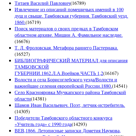
Титаев Василий Павлович
(
16789
)
Извлечение из описаний помещичьих имений в 100
душ и свыше. Тамбовская губерния. Тамбовский уезд.
1860.
(
16719
)
Поиск материалов о своих предках в Тамбовском
областном архиве. Мишин А. Фамильное наследие.
(
16676
)
Т. Л. Фроловская. Метафора раннего Пастернака.
(
16527
)
БИБЛИОГРАФИЧЕСКИЙ МАТЕРИАЛ для описания
ТАМБОВСКОЙ
ГУБЕРНИИ.1862.Л.А.Воейков.ЧАСТЬ 1,2
(
16167
)
Волости и села Борисоглебского уезда/Волости и
важнейшие селения европейской России.1880.
(
14541
)
Село Краснояровка Мучкапского района Тамбовской
области
(
14381
)
Шамов Иван Васильевич. Поэт, летчик-истребитель.
(
14305
)
Победители Тамбовского областного конкурса
«Учитель года» с 1990 года
(
14293
)
ВЕВ,1866. Летописные записки Дометия Наумова,