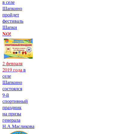
в селе
Шапкино
пройдет
фестиваль
Шапки
NO!
2 февраля
2019 года
в
селе
Шапкино
состоялся
9-й
спортивный
праздник
на призы
генерала
Н.А.Масликова