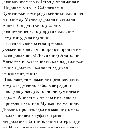
родные, знакомые. Тетка у меня жила в
Шировке, зять - в Соболевке, в
Кузнецовке тоже родственники жили, да
и по всему Мучкапу родня и сегодня
живет. Я в детстве то у одних
родственников, то у других жил, все
чему-нибудь да научили.
Отец от сына всегда требовал
уважения к людям: попробуй пройти не
поздоровавшись! До сих пор Анатолий
Алексеевич вспоминает, как над головой
бадик пролетел, когда он вздумал
бабушке перечить.
- Вы, наверное, даже не представляете,
кому от сделанного больше радости.
Площадь у нас, уж точно не хуже чем в
городе. А знаете, с чего все началось?
Приехал я как-то в Мучкап на машине.
Дождик прошел, бросил машину около
школы, пошел в туфлях, грязь
непролазная, ботинок один потерял где-
то. И иду, а все соседи же знают меня с