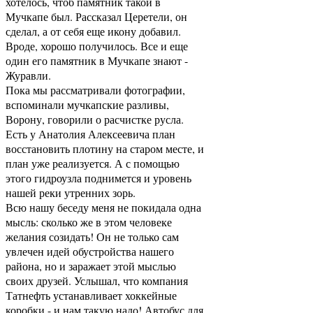
хотелось, чтоб памятник такой в
Мучкапе был. Рассказал Церетели, он
сделал, а от себя еще икону добавил.
Вроде, хорошо получилось. Все и еще
один его памятник в Мучкапе знают -
Журавли.
Пока мы рассматривали фотографии,
вспоминали мучкапские разливы,
Ворону, говорили о расчистке русла.
Есть у Анатолия Алексеевича план
восстановить плотину на старом месте, и
план уже реализуется. А с помощью
этого гидроузла поднимется и уровень
нашей реки утренних зорь.
Всю нашу беседу меня не покидала одна
мысль: сколько же в этом человеке
желания созидать! Он не только сам
увлечен идей обустройства нашего
района, но и заражает этой мыслью
своих друзей. Услышал, что компания
Татнефть устанавливает хоккейные
коробки - и нам такую надо! Автобус для