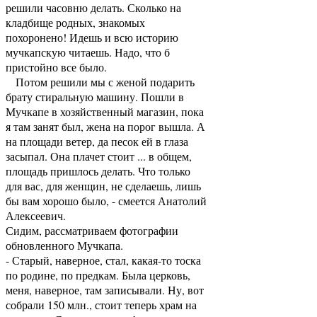
решили часовню делать. Сколько на
кладбище родных, знакомых
похоронено! Идешь и всю историю
мучкапскую читаешь. Надо, что б
пристойно все было.
Потом решили мы с женой подарить
брату стиральную машину. Пошли в
Мучкапе в хозяйственный магазин, пока
я там занят был, жена на порог вышла. А
на площади ветер, да песок ей в глаза
засыпал. Она плачет стоит ... в общем,
площадь пришлось делать. Что только
для вас, для женщин, не сделаешь, лишь
бы вам хорошо было, - смеется Анатолий
Алексеевич.
Сидим, рассматриваем фотографии
обновленного Мучкапа.
- Старый, наверное, стал, какая-то тоска
по родине, по предкам. Была церковь,
меня, наверное, там записывали. Ну, вот
собрали 150 млн., стоит теперь храм на