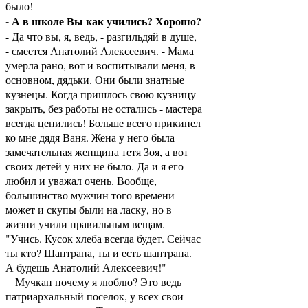
было!
- А в школе Вы как учились? Хорошо?
- Да что вы, я, ведь, - разгильдяй в душе,
- смеется Анатолий Алексеевич. - Мама
умерла рано, вот и воспитывали меня, в
основном, дядьки. Они были знатные
кузнецы. Когда пришлось свою кузницу
закрыть, без работы не остались - мастера
всегда ценились! Больше всего прикипел
ко мне дядя Ваня. Жена у него была
замечательная женщина тетя Зоя, а вот
своих детей у них не было. Да и я его
любил и уважал очень. Вообще,
большинство мужчин того времени
может и скупы были на ласку, но в
жизни учили правильным вещам.
"Учись. Кусок хлеба всегда будет. Сейчас
ты кто? Шантрапа, ты и есть шантрапа.
А будешь Анатолий Алексеевич!"
Мучкап почему я люблю? Это ведь
патриархальный поселок, у всех свои