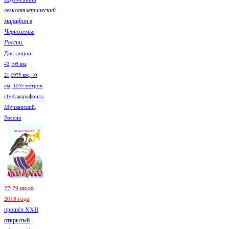
легкоатлетический
марафон в
Черноземье
России.
Дистанции:
42,195 км,
21,0975 км, 10
км, 1055 метров
(1/40 марафона).
Мучкапский,
Россия
27-29 июля
2018 года
прошёл XXII
открытый