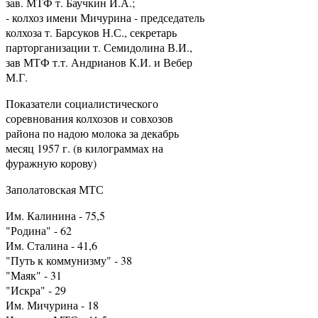
зав. МТФ т. Баучкин И.А.;
- колхоз имени Мичурина - председатель
колхоза т. Барсуков Н.С., секретарь
парторганизации т. Семидолина В.И.,
зав МТФ т.т. Андрианов К.И. и Вебер
М.Г.
Показатели социалистического
соревнования колхозов и совхозов
района по надою молока за декабрь
месяц 1957 г. (в килограммах на
фуражную корову)
Заполатовская МТС
Им. Калинина - 75,5
"Родина" - 62
Им. Сталина - 41,6
"Путь к коммунизму" - 38
"Маяк" - 31
"Искра" - 29
Им. Мичурина - 18