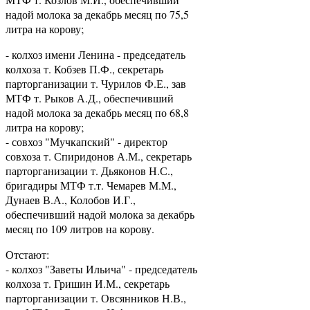
надой молока за декабрь месяц по 75,5
литра на корову;
- колхоз имени Ленина - председатель
колхоза т. Кобзев П.Ф., секретарь
парторганизации т. Чурилов Ф.Е., зав
МТФ т. Рыков А.Д., обеспечивший
надой молока за декабрь месяц по 68,8
литра на корову;
- совхоз "Мучкапский" - директор
совхоза т. Спиридонов А.М., секретарь
парторганизации т. Дьяконов Н.С.,
бригадиры МТФ т.т. Чемарев М.М.,
Дунаев В.А., Колобов И.Г.,
обеспечивший надой молока за декабрь
месяц по 109 литров на корову.
Отстают:
- колхоз "Заветы Ильича" - председатель
колхоза т. Гришин И.М., секретарь
парторганизации т. Овсянников Н.В.,