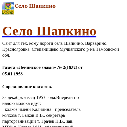
Село Шапкино
Сайт для тех, кому дороги села Шапкино, Варварино,
Краснояровка, Степанищево Мучкапского р-на Тамбовской
обл.
Газета «Ленинское знамя» № 2(1832) от
05.01.1958
Соревнование колхозов.
За декабрь месяц 1957 года.Впереди по
надою молока идут:
- колхоз имени Калилина - председатель
колхоза т. Быков В.В., секретарь
парторганизации т. Грачев П.В., зав.
МТФ т. Козлов М.И., обеспечивший