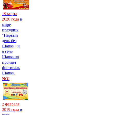
19 марта
2020 года
в
мире
праздник
"Первый
день без
Шапки" и
в селе
Шапкино
пройдет
фестиваль
Шапки
NO!
2 февраля
2019 года
в
селе