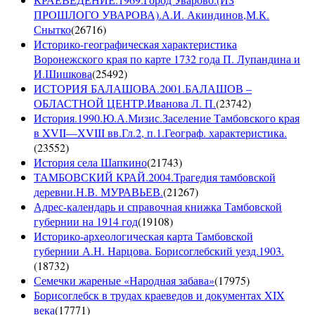
ПРОШЛОГО УВАРОВА).А.И. Акиндинов,М.К.
Снытко
(
26716
)
Историко-географическая характеристика
Воронежского края по карте 1732 года П. Лупандина и
И.Шишкова
(
25492
)
ИСТОРИЯ БАЛАШОВА.2001.БАЛАШОВ –
ОБЛАСТНОЙ ЦЕНТР.Иванова Л. П.
(
23742
)
История.1990.Ю.А.Мизис.Заселение Тамбовского края
в XVII—XVIII вв.Гл.2, п.1.Географ. характеристика.
(
23552
)
История села Шапкино
(
21743
)
ТАМБОВСКИЙ КРАЙ.2004.Трагедия тамбовской
деревни.Н.В. МУРАВЬЕВ.
(
21267
)
Адрес-календарь и справочная книжка Тамбовской
губернии на 1914 год
(
19108
)
Историко-археологическая карта Тамбовской
губернии А.Н. Нарцова. Борисоглебский уезд.1903.
(
18732
)
Семечки жареные «Народная забава»
(
17975
)
Борисоглебск в трудах краеведов и документах XIX
века
(
17771
)