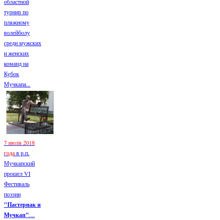
областной
турнир по
пляжному
волейболу
среди мужских
и женских
команд на
Кубок
Мучкапа...
7 июля 2018
года
в р.п.
Мучкапский
прошел VI
Фестиваль
поэзии
"Пастернак и
Мучкап"
....