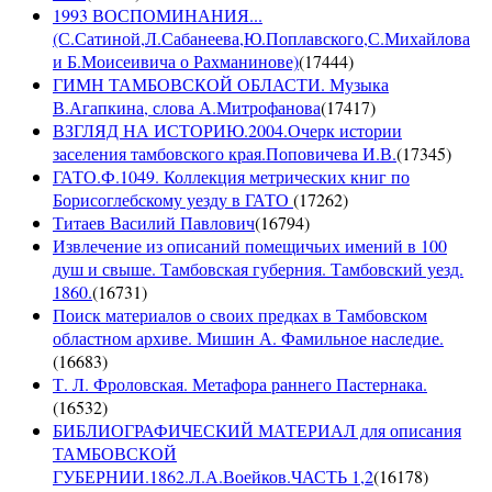
1993 ВОСПОМИНАНИЯ...
(С.Сатиной,Л.Сабанеева,Ю.Поплавского,С.Михайлова
и Б.Моисеивича о Рахманинове)
(
17444
)
ГИМН ТАМБОВСКОЙ ОБЛАСТИ. Музыка
В.Агапкина, слова А.Митрофанова
(
17417
)
ВЗГЛЯД НА ИСТОРИЮ.2004.Очерк истории
заселения тамбовского края.Поповичева И.В.
(
17345
)
ГАТО.Ф.1049. Коллекция метрических книг по
Борисоглебскому уезду в ГАТО
(
17262
)
Титаев Василий Павлович
(
16794
)
Извлечение из описаний помещичьих имений в 100
душ и свыше. Тамбовская губерния. Тамбовский уезд.
1860.
(
16731
)
Поиск материалов о своих предках в Тамбовском
областном архиве. Мишин А. Фамильное наследие.
(
16683
)
Т. Л. Фроловская. Метафора раннего Пастернака.
(
16532
)
БИБЛИОГРАФИЧЕСКИЙ МАТЕРИАЛ для описания
ТАМБОВСКОЙ
ГУБЕРНИИ.1862.Л.А.Воейков.ЧАСТЬ 1,2
(
16178
)