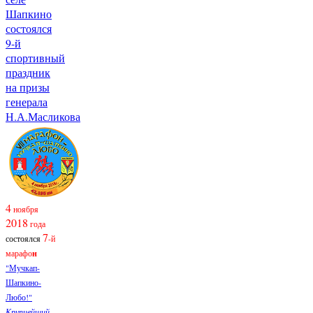
Шапкино
состоялся
9-й
спортивный
праздник
на призы
генерала
Н.А.Масликова
4
ноября
2018
года
7
состоялся
-й
марафо
н
"Мучкап-
Шапкино-
Любо!"
Крупнейший