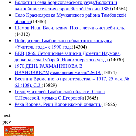
Волости и села Борисоглебского уезда/Волости и
важнейшие селения европейской России.1880.
(
14564
)
Село Краснояровка Мучкапского района Тамбовской
области
(
14386
)
Шамов Иван Васильевич. Поэт, летчик-истребитель.
(
14312
)
Победители Тамбовского областного конкурса
«Учитель года» с 1990 года
(
14304
)
ВЕВ,1866. Летописные записки Дометия Наумова,
диакона села Губарей, Новохоперского уезда.
(
14030
)
1970.ДЕНЬ РАХМАНИНОВА В
ИВАНОВКЕ."Музыкальная жизнь".№19.
(
13874
)
Вестник Временного правительства. – 1917, 25 мая. №
62 (108). С.3.
(
13829
)
Гимн учителей Тамбовской области. Слова
С.Нечаевой, музыка О.Егоровой
(
13645
)
Река Ворона. Реки Воронежской области.
(
13626
)
next
prev