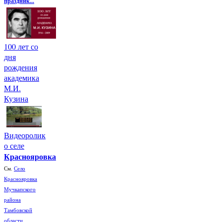
праздник...
100 лет со
дня
рождения
академика
М.И.
Кузина
Видеоролик
о селе
Краснояровка
См.
Село
Краснояровка
Мучкапского
района
Тамбовской
области