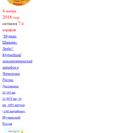
4
ноября
2018
года
7
состоялся
-й
марафо
н
"Мучкап-
Шапкино-
Любо!"
Крупнейший
легкоатлетический
марафон в
Черноземье
России.
Дистанции:
42,195 км,
21,0975 км, 10
км, 1055 метров
(1/40 марафона).
Мучкапский,
Россия