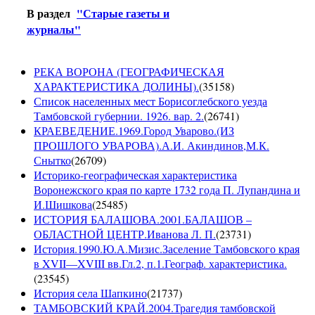
В раздел
"Старые газеты и
журналы"
РЕКА ВОРОНА (ГЕОГРАФИЧЕСКАЯ
ХАРАКТЕРИСТИКА ДОЛИНЫ).
(
35158
)
Список населенных мест Борисоглебского уезда
Тамбовской губернии. 1926. вар. 2.
(
26741
)
КРАЕВЕДЕНИЕ.1969.Город Уварово.(ИЗ
ПРОШЛОГО УВАРОВА).А.И. Акиндинов,М.К.
Снытко
(
26709
)
Историко-географическая характеристика
Воронежского края по карте 1732 года П. Лупандина и
И.Шишкова
(
25485
)
ИСТОРИЯ БАЛАШОВА.2001.БАЛАШОВ –
ОБЛАСТНОЙ ЦЕНТР.Иванова Л. П.
(
23731
)
История.1990.Ю.А.Мизис.Заселение Тамбовского края
в XVII—XVIII вв.Гл.2, п.1.Географ. характеристика.
(
23545
)
История села Шапкино
(
21737
)
ТАМБОВСКИЙ КРАЙ.2004.Трагедия тамбовской