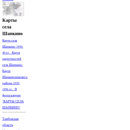
Карты
села
Шапкино
Карта села
Шапкино 1930-
40 гг. Карта
окрестностей
села Шапкино.
Карта
Шапкинскинского
района 1939-
1956 гг. В
фотогалерею
"КАРТЫ СЕЛА
ШАПКИНО"
Тамбовская
область