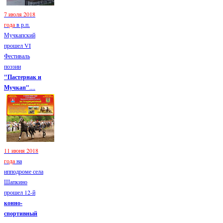
7 июля 2018
года
в р.п.
Мучкапский
прошел VI
Фестиваль
поэзии
"Пастернак и
Мучкап"
....
11 июня 2018
года
на
ипподроме села
Шапкино
прошел 12-й
конно-
спортивный