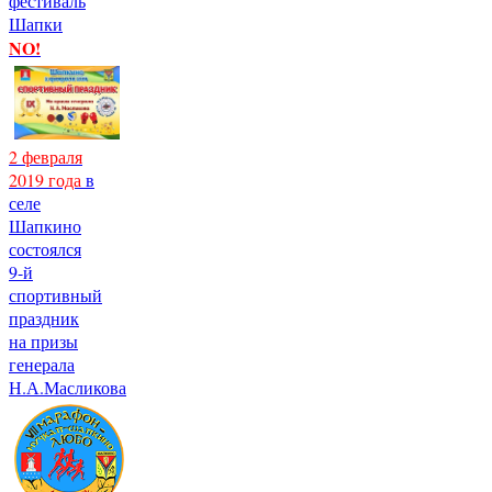
фестиваль
Шапки
NO!
2 февраля
2019 года
в
селе
Шапкино
состоялся
9-й
спортивный
праздник
на призы
генерала
Н.А.Масликова