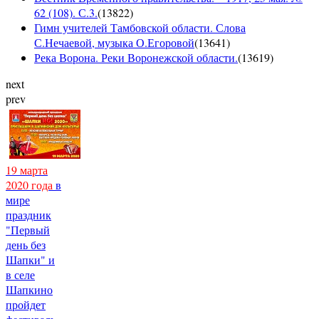
62 (108). С.3.
(
13822
)
Гимн учителей Тамбовской области. Слова
С.Нечаевой, музыка О.Егоровой
(
13641
)
Река Ворона. Реки Воронежской области.
(
13619
)
next
prev
19 марта
2020 года
в
мире
праздник
"Первый
день без
Шапки" и
в селе
Шапкино
пройдет