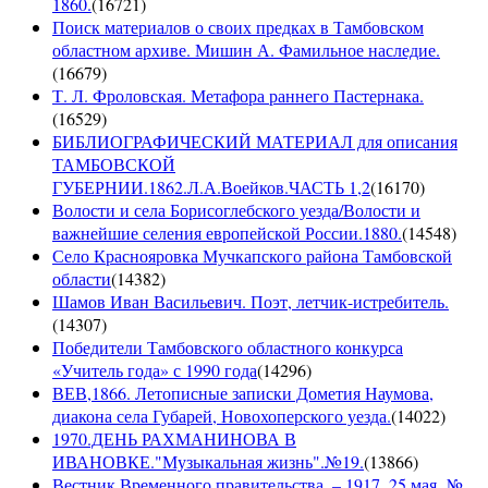
1860.
(
16721
)
Поиск материалов о своих предках в Тамбовском
областном архиве. Мишин А. Фамильное наследие.
(
16679
)
Т. Л. Фроловская. Метафора раннего Пастернака.
(
16529
)
БИБЛИОГРАФИЧЕСКИЙ МАТЕРИАЛ для описания
ТАМБОВСКОЙ
ГУБЕРНИИ.1862.Л.А.Воейков.ЧАСТЬ 1,2
(
16170
)
Волости и села Борисоглебского уезда/Волости и
важнейшие селения европейской России.1880.
(
14548
)
Село Краснояровка Мучкапского района Тамбовской
области
(
14382
)
Шамов Иван Васильевич. Поэт, летчик-истребитель.
(
14307
)
Победители Тамбовского областного конкурса
«Учитель года» с 1990 года
(
14296
)
ВЕВ,1866. Летописные записки Дометия Наумова,
диакона села Губарей, Новохоперского уезда.
(
14022
)
1970.ДЕНЬ РАХМАНИНОВА В
ИВАНОВКЕ."Музыкальная жизнь".№19.
(
13866
)
Вестник Временного правительства. – 1917, 25 мая. №