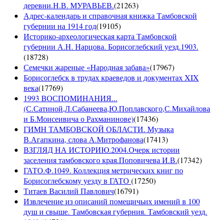
деревни.Н.В. МУРАВЬЕВ.
(
21263
)
Адрес-календарь и справочная книжка Тамбовской
губернии на 1914 год
(
19105
)
Историко-археологическая карта Тамбовской
губернии А.Н. Нарцова. Борисоглебский уезд.1903.
(
18728
)
Семечки жареные «Народная забава»
(
17967
)
Борисоглебск в трудах краеведов и документах XIX
века
(
17769
)
1993 ВОСПОМИНАНИЯ...
(С.Сатиной,Л.Сабанеева,Ю.Поплавского,С.Михайлова
и Б.Моисеивича о Рахманинове)
(
17436
)
ГИМН ТАМБОВСКОЙ ОБЛАСТИ. Музыка
В.Агапкина, слова А.Митрофанова
(
17413
)
ВЗГЛЯД НА ИСТОРИЮ.2004.Очерк истории
заселения тамбовского края.Поповичева И.В.
(
17342
)
ГАТО.Ф.1049. Коллекция метрических книг по
Борисоглебскому уезду в ГАТО
(
17250
)
Титаев Василий Павлович
(
16791
)
Извлечение из описаний помещичьих имений в 100
душ и свыше. Тамбовская губерния. Тамбовский уезд.