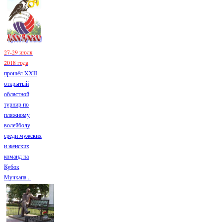
27-29 июля
2018 года
прошёл XXII
открытый
областной
турнир по
пляжному
волейболу
среди мужских
и женских
команд на
Кубок
Мучкапа...