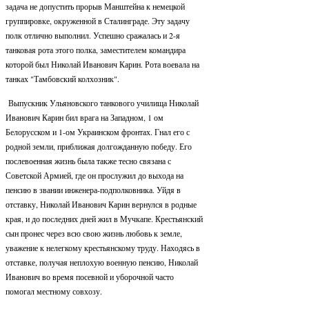
задача не допустить прорыв Манштейна к немецкой
группировке, окруженной в Сталинграде. Эту задачу
полк отлично выполнил. Успешно сражалась и 2-я
танковая рота этого полка, заместителем командира
которой был Николай Иванович Карин. Рота воевала на
танках "Тамбовский колхозник".
Выпускник Ульяновского танкового училища Николай
Иванович Карин бил врага на Западном, 1 ом
Белорусском и 1-ом Украинском фронтах. Гнал его с
родной земли, приближая долгожданную победу. Его
послевоенная жизнь была также тесно связана с
Советской Армией, где он прослужил до выхода на
пенсию в звании инженера-подполковника. Уйдя в
отставку, Николай Иванович Карин вернулся в родные
края, и до последних дней жил в Мучкапе. Крестьянский
сын пронес через всю свою жизнь любовь к земле,
уважение к нелегкому крестьянскому труду. Находясь в
отставке, получая неплохую военную пенсию, Николай
Иванович во время посевной и уборочной часто
помогал местному совхозу.