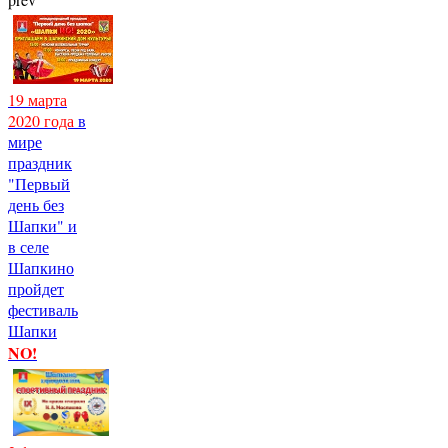
19 марта
2020 года
в
мире
праздник
"Первый
день без
Шапки" и
в селе
Шапкино
пройдет
фестиваль
Шапки
NO!