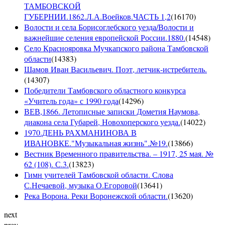
ТАМБОВСКОЙ
ГУБЕРНИИ.1862.Л.А.Воейков.ЧАСТЬ 1,2
(
16170
)
Волости и села Борисоглебского уезда/Волости и
важнейшие селения европейской России.1880.
(
14548
)
Село Краснояровка Мучкапского района Тамбовской
области
(
14383
)
Шамов Иван Васильевич. Поэт, летчик-истребитель.
(
14307
)
Победители Тамбовского областного конкурса
«Учитель года» с 1990 года
(
14296
)
ВЕВ,1866. Летописные записки Дометия Наумова,
диакона села Губарей, Новохоперского уезда.
(
14022
)
1970.ДЕНЬ РАХМАНИНОВА В
ИВАНОВКЕ."Музыкальная жизнь".№19.
(
13866
)
Вестник Временного правительства. – 1917, 25 мая. №
62 (108). С.3.
(
13823
)
Гимн учителей Тамбовской области. Слова
С.Нечаевой, музыка О.Егоровой
(
13641
)
Река Ворона. Реки Воронежской области.
(
13620
)
next
prev