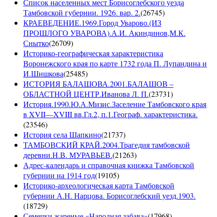
Список населенных мест Борисоглебского уезда
Тамбовской губернии. 1926. вар. 2.
(
26745
)
КРАЕВЕДЕНИЕ.1969.Город Уварово.(ИЗ
ПРОШЛОГО УВАРОВА).А.И. Акиндинов,М.К.
Снытко
(
26709
)
Историко-географическая характеристика
Воронежского края по карте 1732 года П. Лупандина и
И.Шишкова
(
25485
)
ИСТОРИЯ БАЛАШОВА.2001.БАЛАШОВ –
ОБЛАСТНОЙ ЦЕНТР.Иванова Л. П.
(
23731
)
История.1990.Ю.А.Мизис.Заселение Тамбовского края
в XVII—XVIII вв.Гл.2, п.1.Географ. характеристика.
(
23546
)
История села Шапкино
(
21737
)
ТАМБОВСКИЙ КРАЙ.2004.Трагедия тамбовской
деревни.Н.В. МУРАВЬЕВ.
(
21263
)
Адрес-календарь и справочная книжка Тамбовской
губернии на 1914 год
(
19105
)
Историко-археологическая карта Тамбовской
губернии А.Н. Нарцова. Борисоглебский уезд.1903.
(
18729
)
Семечки жареные «Народная забава»
(
17968
)