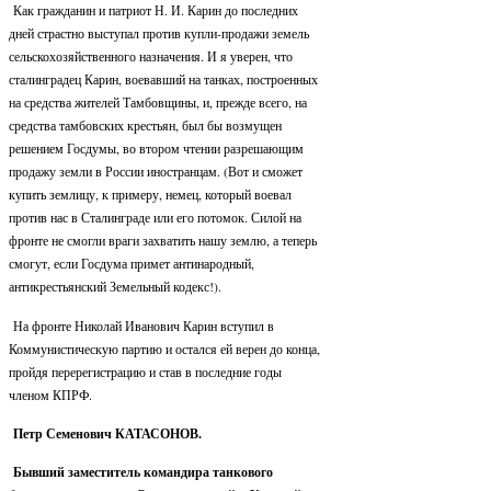
Как гражданин и патриот Н. И. Карин до последних
дней страстно выступал против купли-продажи земель
сельскохозяйственного назначения. И я уверен, что
сталинградец Карин, воевавший на танках, построенных
на средства жителей Тамбовщины, и, прежде всего, на
средства тамбовских крестьян, был бы возмущен
решением Госдумы, во втором чтении разрешающим
продажу земли в России иностранцам. (Вот и сможет
купить землицу, к примеру, немец, который воевал
против нас в Сталинграде или его потомок. Силой на
фронте не смогли враги захватить нашу землю, а теперь
смогут, если Госдума примет антинародный,
антикрестьянский Земельный кодекс!).
На фронте Николай Иванович Карин вступил в
Коммунистическую партию и остался ей верен до конца,
пройдя перерегистрацию и став в последние годы
членом КПРФ.
Петр Семенович КАТАСОНОВ.
Бывший заместитель командира танкового