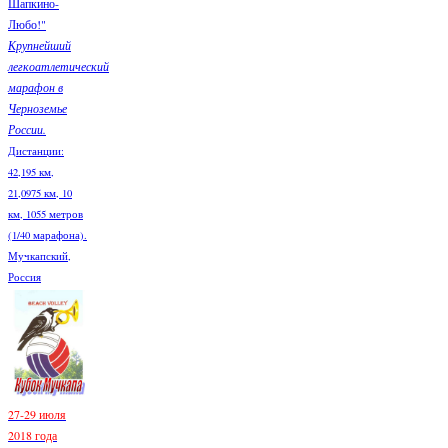
Шапкино-
Любо!"
Крупнейший
легкоатлетический
марафон в
Черноземье
России.
Дистанции:
42,195 км,
21,0975 км, 10
км, 1055 метров
(1/40 марафона).
Мучкапский,
Россия
27-29 июля
2018 года