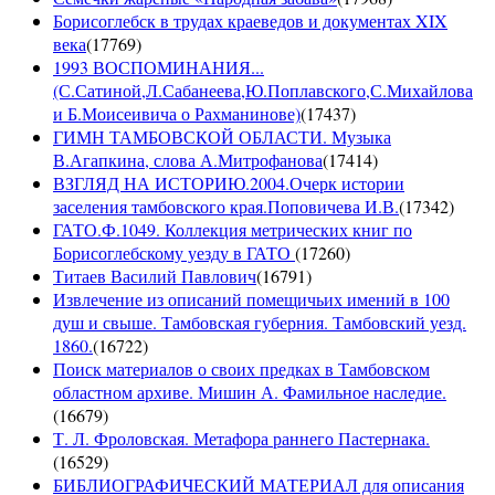
Борисоглебск в трудах краеведов и документах XIX
века
(
17769
)
1993 ВОСПОМИНАНИЯ...
(С.Сатиной,Л.Сабанеева,Ю.Поплавского,С.Михайлова
и Б.Моисеивича о Рахманинове)
(
17437
)
ГИМН ТАМБОВСКОЙ ОБЛАСТИ. Музыка
В.Агапкина, слова А.Митрофанова
(
17414
)
ВЗГЛЯД НА ИСТОРИЮ.2004.Очерк истории
заселения тамбовского края.Поповичева И.В.
(
17342
)
ГАТО.Ф.1049. Коллекция метрических книг по
Борисоглебскому уезду в ГАТО
(
17260
)
Титаев Василий Павлович
(
16791
)
Извлечение из описаний помещичьих имений в 100
душ и свыше. Тамбовская губерния. Тамбовский уезд.
1860.
(
16722
)
Поиск материалов о своих предках в Тамбовском
областном архиве. Мишин А. Фамильное наследие.
(
16679
)
Т. Л. Фроловская. Метафора раннего Пастернака.
(
16529
)
БИБЛИОГРАФИЧЕСКИЙ МАТЕРИАЛ для описания