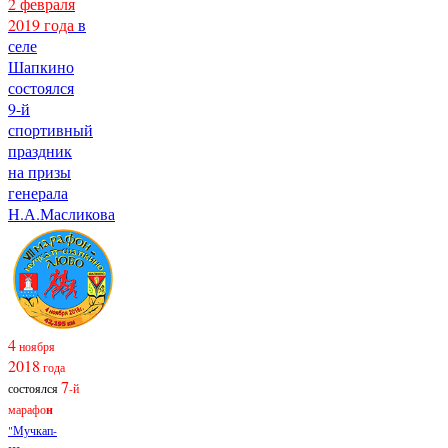
2 февраля
2019 года
в
селе
Шапкино
состоялся
9-й
спортивный
праздник
на призы
генерала
Н.А.Масликова
4
ноября
2018
года
7
состоялся
-й
марафо
н
"Мучкап-