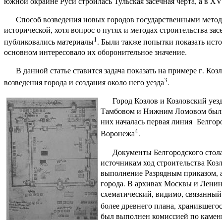
южной окраине Руси строилась Тульская засечная черта, а в XVI
Способ возведения новых городов государственными метода
исторической, хотя вопрос о путях и методах строительства з
1
публиковались материалы
. Были также попытки показать ист
основном интересовало их оборонительное значение.
В данной статье ставится задача показать на примере г. Ко
3
возведения города и создания около него уезда
.
Город Козлов и Козловский уез
Тамбовом и Нижним Ломовом были
них началась первая линия
Белгор
4
Воронежа
.
Документы Белгородского стол
источникам ход строительства Коз
выполнение Разрядным приказом, 
города. В архивах Москвы и Ленин
схематический, видимо, связанный с
более древнего плана, хранившего
был выполнен комиссией по каменн