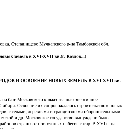
ровка, Степанищево Мучкапского р-на Тамбовской обл.
овых земель в XVI-XVII вв.(г. Козлов...)
ОВ И ОСВОЕНИЕ НОВЫХ ЗЕМЕЛЬ В XVI-XVII вв.
на базе Московского княжества шло энергичное
Сибири. Освоение их сопровождалось строительством новых
здов, с селами, деревнями и грандиозными оборонительными
Камской и др. Московское государство вынуждено было
айонов страны от постоянных набегов татар. В XVI в. на