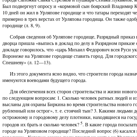
Был подвергнут опросу и «кормовой сын боярский Владимир Кеп
10 дней он жил в Урляпове городище и что татары переходят ч
примерно в трех верстах от Урляпова городища. Он также одоб
городище (л. 8, 9).
Собрав сведения об Урляпове городище, Разрядный приказ пе
дворца пришла «выпись в доклад по делу в Разрядном приказе 
докладе говорилось, что «царь Михаил Федорович всея Руси ук
Воронеже на Урляпове городище ставить город. Для городского
Спешневу» (л. 12—13).
Из этого документа ясно видно, что строители города наз
именуются воеводами будущего города.
Для обеспечения всех сторон строительства и жизни нового
по следующим вопросам: 1. Сколько человек ратных людей и из
высланы для охраны Биркина во время строительства нового го
рубленный или острог», т. е. стоячий тын? 3. Какими людьми д
острожному и городовому делу плотники, находящиеся на госу
5
городов их брать и сколько человек?
. В какие города посыла
городе на Урляповом городище? Последний вопрос (6) касалс