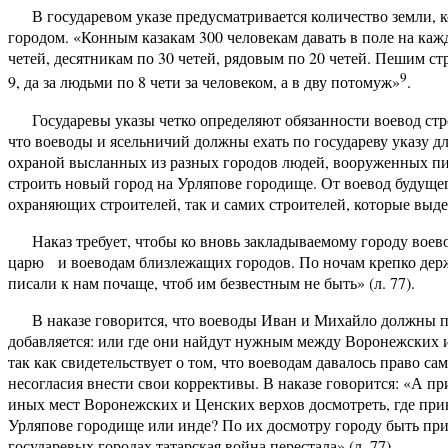
В государевом указе предусматривается количество земли
городом. «Конным казакам 300 человекам давать в поле на кажд
четей, десятникам по 30 четей, рядовым по 20 четей. Пешим ст
9
9, да за людьми по 8 чети за человеком, а в дву потомуж»
.
Государевы указы четко определяют обязанности воевод строя
что воеводы и ясельничий должны ехать по государеву указу дл
охраной высланных из разных городов людей, вооруженных пи
строить новый город на Урляпове городище. От воевод будущег
охраняющих строителей, так и самих строителей, которые выде
Наказ требует, чтобы ко вновь закладываемому городу воев
царю
и воеводам близлежащих городов. По ночам крепко дер
писали к нам почаще, чтоб им безвестным не быть» (л. 77).
В наказе говорится, что воеводы Иван и Михайло должны п
добавляется: или где они найдут нужным между Воронежских и
так как свидетельствует о том, что воеводам давалось право са
несогласия внести свои коррективы. В наказе говорится: «А п
иных мест Воронежских и Ценских верхов досмотреть, где прию
Урляпове городище или инде? По их досмотру городу быть прию
государевых городах татарская война перестала» (л. 77).