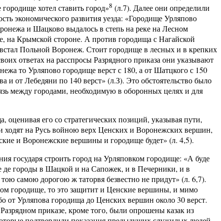
8
 городище хотел ставить город»
(л.7). Далее они определили
сть экономического развития уезда: «Городище Урляпово
ронежа и Шацково выдалось в степь на реке на Лесном
, на Крымской стороне. А против городища с Нагайской
встал Польной Воронеж. Стоит городище в лесных и в крепких
В своих ответах на расспросы Разрядного приказа они указывают
нежа то Урляпово городище верст с 180, а от Шатцкого с 150
кова и от Лебедяни по 140 верст» (л.З). Это обстоятельство было
язь между городами, необходимую в оборонных целях и для
 оценивая его со стратегических позиций, указывая пути,
аи ходят на Русь войною верх Ценских и Воронежских вершин,
ские и Воронежские вершины и городище будет» (л. 4,5).
ия государя строить город на Урляповком городище: «А буде
е де городы в Шацкой и на Сапожек, и в Печерники, и в
 тою самою дорогою ж таторвя безвестно не придут» (л. 6,7).
ом городище, то это защитит и Ценские вершины, и мимо
о от Урляпова городища до Ценских вершин около 30 верст.
Разрядном приказе, кроме того, были опрошены казак из
которые подтвердили показания предыдущих служилых людей.