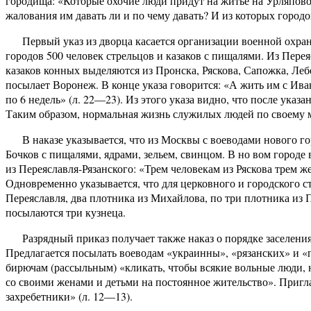
городища: «Которые охочие люди придут на житье на Урляпово 
жалования им давать ли и по чему давать? И из которых городов
Первый указ из дворца касается организации военной охра
городов 500 человек стрельцов и казаков с пищалями. Из Перея
казаков конных выделяются из Пронска, Ряскова, Сапожка, Лебе
посылает Воронеж. В конце указа говорится: «А жить им с Ива
по 6 недель» (л. 22—23). Из этого указа видно, что после указ
Таким образом, нормальная жизнь служилых людей по своему м
В наказе указывается, что из Москвы с воеводами нового
Бочков с пищалями, ядрами, зельем, свинцом. В но вом горо
из Переяславля-Рязанского: «Трем человекам из Ряскова трем ж
Одновременно указывается, что для церковного и городского с
Переяславля, два плотника из Михайлова, по три плотника из П
посылаются три кузнеца.
Разрядный приказ получает также наказ о порядке заселени
Предлагается посылать воеводам «украинны», «рязанских» и «
бирючам (рассыльным) «кликать, чтобы всякие вольные люди, 
со своими женами и детьми на постоянное жительство». Пригл
захребетники» (л. 12—13).