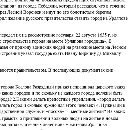
анов» из города Лебедяни, который рассказал, что в течение
ерез Лесной Воронеж и идут по его болотистым берегам
рил желание русского правительства ставить город на Урляпове
редал их на рассмотрение государя. 22 августа 1635 г. из
о строительстве города на месте Урляпова городища». В
азал от приходу воинских людей на рязанские места на Лесном
 строения указал государь ехать Ивану Биркину да Михаилу
начаются правительством. В последующих документах они
 города Козлова Разрядный приказ испрашивал царского указа
 каких городов и по скольку из каждого города должны быть
рода? 2.Какими делать крепостные укрепления, «город делать
елать город и сколько нужно для этого человек? 4. Нужны ли к
дарственной службе, и «посоха» — местные жители? Из каких
ть грамоты о приглашении вольных людей на житье в новом
я выплаты селитебных денег новым жителям Урляпова