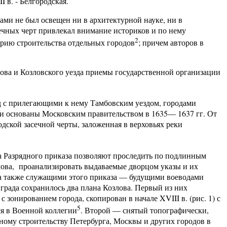
I в. - Белгородская.
ми не был освещен ни в архитектурной науке, ни в
асечных черт привлекал внимание историков и по нему
2
орию строительства отдельных городов
; причем авторов в
злова и Козловского уезда приемы государственной организации
д с прилегающими к нему Тамбовским уездом, городами
 основаны Московским правительством в 1635— 1637 гг. От
одской засечной черты, заложенная в верховьях реки
а Разрядного приказа позволяют проследить по подлинным
лова,
проанализировать выдаваемые дворцом указы и их
а также служащими этого приказа — будущими воеводами
града сохранилось два плана Козлова. Первый из них
 зонированием города, скопирован в начале XVIII в. (рис. 1) с
5
ся в Военной коллегии
. Второй — снятый топографически,
ому строительству Петербурга, Москвы и других городов в