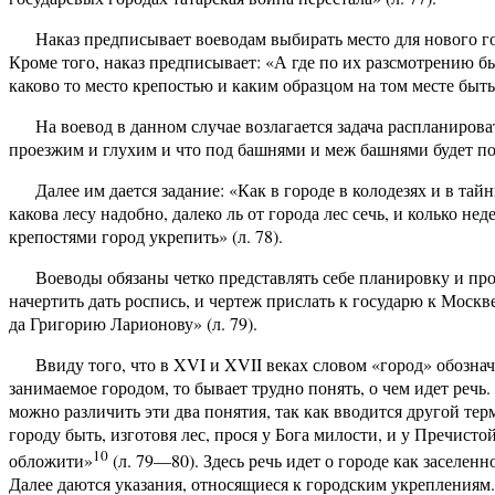
Наказ предписывает воеводам выбирать место для нового гор
Кроме того, наказ предписывает: «А где по их разсмотрению б
каково то место крепостью и каким образцом на том месте быть 
На воевод в данном случае возлагается задача распланирова
проезжим и глухим и что под башнями и меж башнями будет по м
Далее им дается задание: «Как в городе в колодезях и в тай
какова лесу надобно, далеко ль от города лес сечь, и колько н
крепостями город укрепить» (л. 78).
Воеводы обязаны четко представлять себе планировку и пр
начертить дать роспись, и чертеж прислать к государю к Москв
да Григорию Ларионову» (л. 79).
Ввиду того, что в XVI и XVII веках словом «город» обозна
занимаемое городом, то бывает трудно понять, о чем идет речь
можно различить эти два понятия, так как вводится другой терм
городу быть, изготовя лес, прося у Бога милости, и у Пречист
10
обложити»
(л. 79—80). Здесь речь идет о городе как заселен
Далее даются указания, относящиеся к городским укреплениям