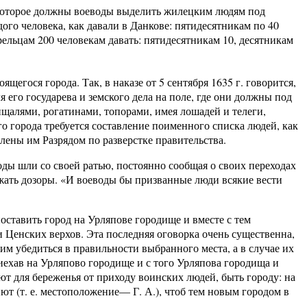
, которое должны воеводы выделить жилецким людям под
ого человека, как давали в Данкове: пятидесятникам по 40
рельцам 200 человекам давать: пятидесятникам 10, десятникам
щегося города. Так, в наказе от 5 сентября 1635 г. говорится,
я его государева и земского дела на поле, где они должны под
щалями, рогатинами, топорами, имея лошадей и телеги,
о города требуется составление поименного списка людей, как
лены им Разрядом по разверстке правительства.
оды шли со своей ратью, постоянно сообщая о своих переходах
жать дозоры. «И воеводы бы призванные люди всякие вести
оставить город на Урляпове городище и вместе с тем
 Ценских верхов. Эта последняя оговорка очень существенна,
мим убедиться в правильности выбранного места, а в случае их
риехав на Урляпово городище и с того Урляпова городища и
т для береженья от приходу воинских людей, быть городу: на
т (т. е. местоположение— Г. А.), чтоб тем новым городом в