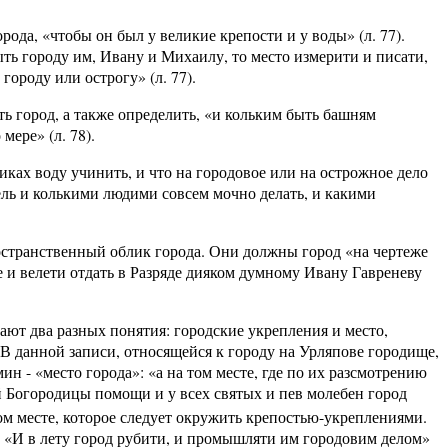
ода, «чтобы он был у великие крепости и у воды» (л. 77).
ыть городу им, Ивану и Михаилу, то место измерити и писати,
городу или острогу» (л. 77).
ть город, а также определить, «и кольким быть башням
ере» (л. 78).
никах воду учинить, и что на городовое или на острожное дело
едель и колькими людими совсем мочно делать, и какими
остранственный облик города. Они должны город «на чертеже
е и велети отдать в Разряде дияком думному Ивану Гавреневу
чают два разных понятия: городские укрепления и место,
. В данной записи, относящейся к городу на Урляпове городище,
ин - «место города»: «а на том месте, где по их разсмотрению
ой Богородицы помощи и у всех святых и пев молебен город
ном месте, которое следует окружить крепостью-укреплениями.
. «И в лету город рубити, и промышляти им городовим делом»