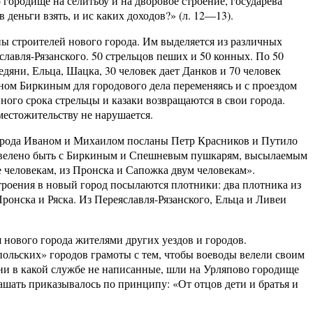
городище на селитьбу и на дворовое строение, государева
 деньги взять, и ис каких доходов?» (л. 12—13).
ны строителей нового города. Им выделяется из различных
славля-Рязанского. 50 стрельцов пеших и 50 конных. По 50
дяни, Ельца, Шацка, 30 человек дает Данков и 70 человек
ном Биркиным для городового дела переменяясь и с проездом
анного срока стрельцы и казаки возвращаются в свои города.
естожительству не нарушается.
 города Иваном и Михаилом посланы Петр Красников и Путило
де велено быть с Биркиным и Спешневым пушкарям, высылаемым
е человекам, из Пронска и Сапожка двум человекам».
троения в новый город посылаются плотники: два плотника из
ронска и Ряска. Из Переяславля-Рязанского, Ельца и Ливеи
я нового города жителями других уездов и городов.
польских» городов грамоты с тем, чтобы воеводы велели своим
ни в какой службе не написанные, шли на Урляпово городище
ашать приказывалось по принципу: «От отцов дети и братья и