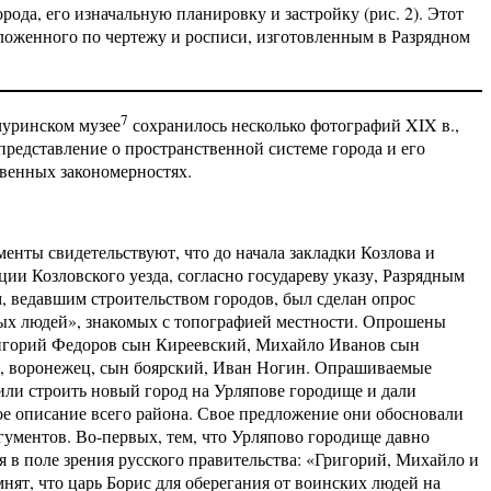
рода, его изначальную планировку и застройку (рис. 2). Этот
ложенного по чертежу и росписи, изготовленным в Разрядном
7
уринском музее
сохранилось несколько фотографий XIX в.,
редставление о пространственной системе города и его
венных закономерностях.
енты свидетельствуют, что до начала закладки Козлова и
ции Козловского уезда, согласно государеву указу, Разрядным
, ведавшим строительством городов, был сделан опрос
х людей», знакомых с топографией местности. Опрошены
игорий Федоров сын Киреевский, Михайло Иванов сын
, воронежец, сын боярский, Иван Ногин. Опрашиваемые
ли строить новый город на Урляпове городище и дали
е описание всего района. Свое предложение они обосновали
гументов. Во-первых, тем, что Урляпово городище давно
я в поле зрения русского правительства: «Григорий, Михайло и
нят, что царь Борис для оберегания от воинских людей на