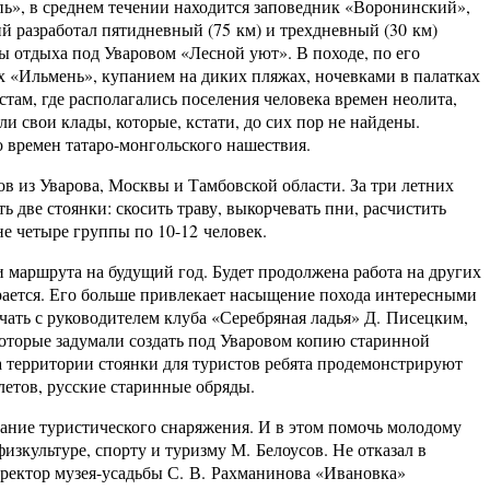
пь», в среднем течении находится заповедник «Воронинский»,
ий разработал пятидневный (75 км) и трехдневный (30 км)
ы отдыха под Уваровом «Лесной уют». В походе, по его
х «Ильмень», купанием на диких пляжах, ночевками в палатках
стам, где располагались поселения человека времен неолита,
ли свои клады, которые, кстати, до сих пор не найдены.
 времен татаро-монгольского нашествия.
 Уварова, Москвы и Тамбовской области. За три летних
ь две стоянки: скосить траву, выкорчевать пни, расчистить
е четыре группы по 10-12 человек.
рута на будущий год. Будет продолжена работа на других
рается. Его больше привлекает насыщение похода интересными
ать с руководителем клуба «Серебряная ладья» Д. Писецким,
 которые задумали создать под Уваровом копию старинной
а территории стоянки для туристов ребята продемонстрируют
летов, русские старинные обряды.
 туристического снаряжения. И в этом помочь молодому
изкультуре, спорту и туризму М. Белоусов. Не отказал в
ректор музея-усадьбы С. В. Рахманинова «Ивановка»