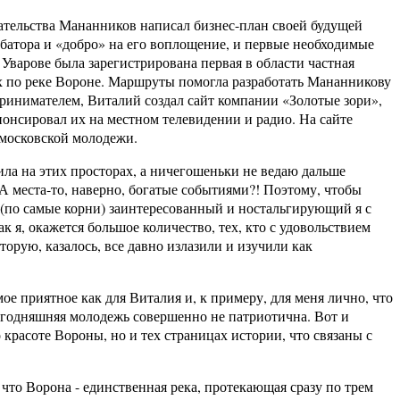
ства Мананников написал бизнес-план своей будущей
батора и «добро» на его воплощение, и первые необходимые
в Уварове была зарегистрирована первая в области частная
х по реке Вороне. Маршруты помогла разработать Мананникову
ринимателем, Виталий создал сайт компании «Золотые зори»,
нонсировал их на местном телевидении и радио. На сайте
 московской молодежи.
на этих просторах, а ничегошеньки не ведаю дальше
 А места-то, наверно, богатые событиями?! Поэтому, чтобы
 (по самые корни) заинтересованный и ностальгирующий я с
к я, окажется большое количество, тех, кто с удовольствием
торую, казалось, все давно излазили и изучили как
риятное как для Виталия и, к примеру, для меня лично, что
егодняшняя молодежь совершенно не патриотична. Вот и
 красоте Вороны, но и тех страницах истории, что связаны с
Ворона - единственная река, протекающая сразу по трем