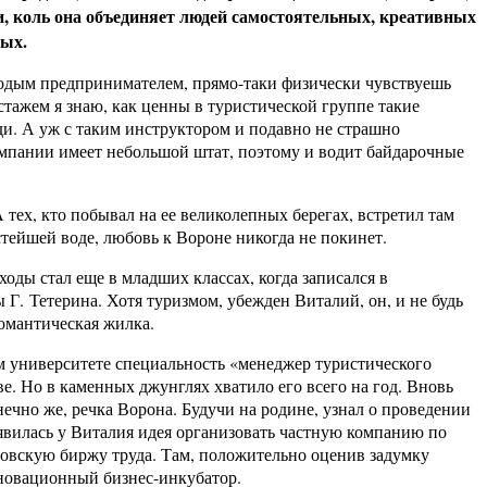
ии, коль она объединяет людей самостоятельных, креативных
ных.
предпринимателем, прямо-таки физически чувствуешь
тажем я знаю, как ценны в туристической группе такие
. А уж с таким инструктором и подавно не страшно
компании имеет небольшой штат, поэтому и водит байдарочные
 кто побывал на ее великолепных берегах, встретил там
стейшей воде, любовь к Вороне никогда не покинет.
стал еще в младших классах, когда записался в
Г. Тетерина. Хотя туризмом, убежден Виталий, он, и не будь
романтическая жилка.
иверситете специальность «менеджер туристического
е. Но в каменных джунглях хватило его всего на год. Вновь
онечно же, речка Ворона. Будучи на родине, узнал о проведении
оявилась у Виталия идея организовать частную компанию по
овскую биржу труда. Там, положительно оценив задумку
нновационный бизнес-инкубатор.