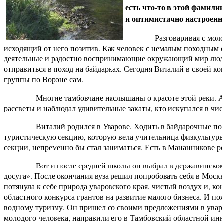
есть что-то в этой фамил
и оптимистично настроен
Разговаривая с молодым 
исходящий от него позитив. Как человек с немалым походным с
деятельные и радостно воспринимающие окружающий мир люди
отправиться в поход на байдарках. Сегодня Виталий в своей 
группы по Вороне сам.
Многие тамбовчане наслышаны о красоте этой реки. А тех,
рассветы и наблюдал удивительные закаты, кто искупался в чи
Виталий родился в Уварове. Ходить в байдарочные походы 
туристическую секцию, которую вела учительница физкультуры 
секции, непременно бы стал заниматься. Есть в Мананникове 
Вот и после средней школы он выбрал в державинском ун
досуга». После окончания вуза решил попробовать себя в Москв
потянула к себе природа уваровского края, чистый воздух и, к
областного конкурса грантов на развитие малого бизнеса. И п
водному туризму. Он пришел со своими предложениями в увар
молодого человека, направили его в Тамбовский областной и