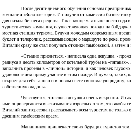
После десятидневного обучения основам предприниматель
компании «Золотые зори». И получил от комиссии бизнес-инку
для начала бизнеса средства. Так в конце мая нынешнего года 
туристическая компания, осуществляющая походы на байдарка
местная станция туризма. Будучи молодым современным предп
буклет и телеролик, рассказывающие о маршруте по реке, проа
Виталий сразу же стал получать отклики тамбовской, а затем и
«Стыдно признаться, - написала одна девушка, - прожила 
радиуса в десять километров от котельной трубы на «пятаках».
заполнить пробелы в «личной» истории, и как человек глубоко
удовольствием приму участие в этом походе. И думаю, таких, ка
откроет для себя заново и в новом свете свою малую родину, ко
собственную ладонь».
Чувствуется, что слова девушки очень искренни. И самое п
ими опровергаются высказывания взрослых о том, что якобы с
Виталий заинтересован рассказывать всем туристам не только о
древним тамбовским краем.
Мананников привлекает своих будущих туристов тем, что 