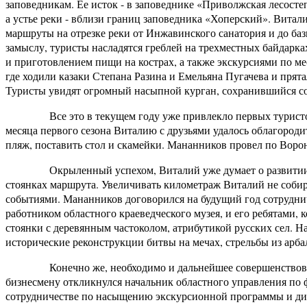
заповедникам. Ее исток - в заповеднике «Приволжская лесосте
а устье реки - вблизи границ заповедника «Хоперский». Витал
маршруты на отрезке реки от Инжавинского санатория и до баз
замыслу, туристы насладятся греблей на трехместных байдарка
и приготовлением пищи на кострах, а также экскурсиями по ме
где ходили казаки Степана Разина и Емельяна Пугачева и прята
Туристы увидят огромный насыпной курган, сохранившийся со
Все это в текущем году уже привлекло первых туристов из
месяца первого сезона Виталию с друзьями удалось облагородит
пляж, поставить стол и скамейки. Мананников провел по Ворон
Окрыленный успехом, Виталий уже думает о развитии марш
стоянках маршрута. Увеличивать километраж Виталий не соби
событиями. Мананников договорился на будущий год сотруднич
работником областного краеведческого музея, и его ребятами,
стоянки с деревянным частоколом, атрибутикой русских сел. Н
исторические реконструкции битвы на мечах, стрельбы из арба
Конечно же, необходимо и дальнейшее совершенствование
бизнесмену откликнулся начальник областного управления по ф
сотрудничестве по насыщению экскурсионной программы и ди