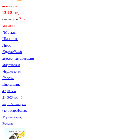
4
ноября
2018
года
7
состоялся
-й
марафо
н
"Мучкап-
Шапкино-
Любо!"
Крупнейший
легкоатлетический
марафон в
Черноземье
России.
Дистанции:
42,195 км,
21,0975 км, 10
км, 1055 метров
(1/40 марафона).
Мучкапский,
Россия