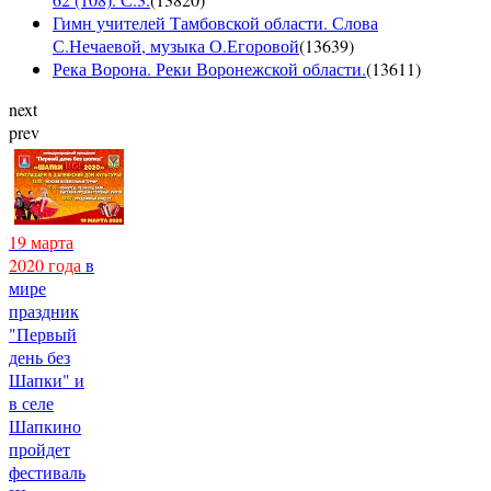
Гимн учителей Тамбовской области. Слова
С.Нечаевой, музыка О.Егоровой
(
13639
)
Река Ворона. Реки Воронежской области.
(
13611
)
next
prev
19 марта
2020 года
в
мире
праздник
"Первый
день без
Шапки" и
в селе
Шапкино
пройдет
фестиваль