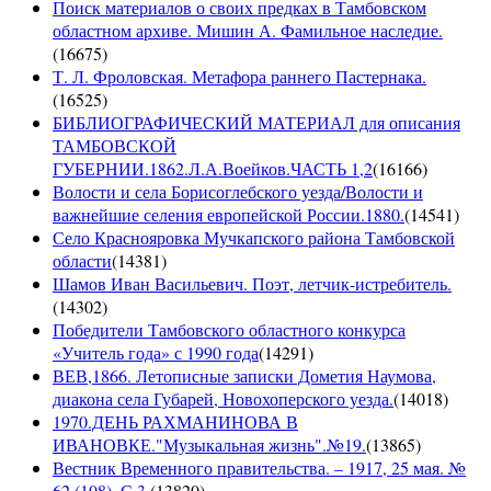
Поиск материалов о своих предках в Тамбовском
областном архиве. Мишин А. Фамильное наследие.
(
16675
)
Т. Л. Фроловская. Метафора раннего Пастернака.
(
16525
)
БИБЛИОГРАФИЧЕСКИЙ МАТЕРИАЛ для описания
ТАМБОВСКОЙ
ГУБЕРНИИ.1862.Л.А.Воейков.ЧАСТЬ 1,2
(
16166
)
Волости и села Борисоглебского уезда/Волости и
важнейшие селения европейской России.1880.
(
14541
)
Село Краснояровка Мучкапского района Тамбовской
области
(
14381
)
Шамов Иван Васильевич. Поэт, летчик-истребитель.
(
14302
)
Победители Тамбовского областного конкурса
«Учитель года» с 1990 года
(
14291
)
ВЕВ,1866. Летописные записки Дометия Наумова,
диакона села Губарей, Новохоперского уезда.
(
14018
)
1970.ДЕНЬ РАХМАНИНОВА В
ИВАНОВКЕ."Музыкальная жизнь".№19.
(
13865
)
Вестник Временного правительства. – 1917, 25 мая. №
62 (108). С.3.
(
13820
)