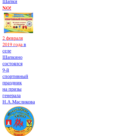
Шапки
NO!
2 февраля
2019 года
в
селе
Шапкино
состоялся
9-й
спортивный
праздник
на призы
генерала
Н.А.Масликова