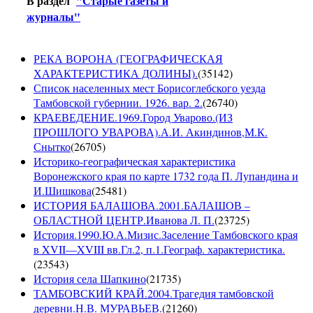
В раздел
"Старые газеты и
журналы"
РЕКА ВОРОНА (ГЕОГРАФИЧЕСКАЯ
ХАРАКТЕРИСТИКА ДОЛИНЫ).
(
35142
)
Список населенных мест Борисоглебского уезда
Тамбовской губернии. 1926. вар. 2.
(
26740
)
КРАЕВЕДЕНИЕ.1969.Город Уварово.(ИЗ
ПРОШЛОГО УВАРОВА).А.И. Акиндинов,М.К.
Снытко
(
26705
)
Историко-географическая характеристика
Воронежского края по карте 1732 года П. Лупандина и
И.Шишкова
(
25481
)
ИСТОРИЯ БАЛАШОВА.2001.БАЛАШОВ –
ОБЛАСТНОЙ ЦЕНТР.Иванова Л. П.
(
23725
)
История.1990.Ю.А.Мизис.Заселение Тамбовского края
в XVII—XVIII вв.Гл.2, п.1.Географ. характеристика.
(
23543
)
История села Шапкино
(
21735
)
ТАМБОВСКИЙ КРАЙ.2004.Трагедия тамбовской
деревни.Н.В. МУРАВЬЕВ.
(
21260
)