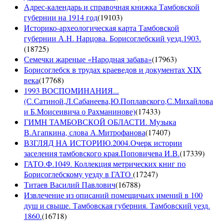
Адрес-календарь и справочная книжка Тамбовской
губернии на 1914 год
(
19103
)
Историко-археологическая карта Тамбовской
губернии А.Н. Нарцова. Борисоглебский уезд.1903.
(
18725
)
Семечки жареные «Народная забава»
(
17963
)
Борисоглебск в трудах краеведов и документах XIX
века
(
17768
)
1993 ВОСПОМИНАНИЯ...
(С.Сатиной,Л.Сабанеева,Ю.Поплавского,С.Михайлова
и Б.Моисеивича о Рахманинове)
(
17433
)
ГИМН ТАМБОВСКОЙ ОБЛАСТИ. Музыка
В.Агапкина, слова А.Митрофанова
(
17407
)
ВЗГЛЯД НА ИСТОРИЮ.2004.Очерк истории
заселения тамбовского края.Поповичева И.В.
(
17339
)
ГАТО.Ф.1049. Коллекция метрических книг по
Борисоглебскому уезду в ГАТО
(
17247
)
Титаев Василий Павлович
(
16788
)
Извлечение из описаний помещичьих имений в 100
душ и свыше. Тамбовская губерния. Тамбовский уезд.
1860.
(
16718
)