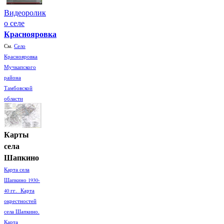
Видеоролик
о селе
Краснояровка
См.
Село
Краснояровка
Мучкапского
района
Тамбовской
области
Карты
села
Шапкино
Карта села
Шапкино 1930-
40 гг. Карта
окрестностей
села Шапкино.
Карта