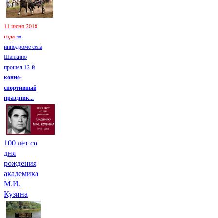
11 июня 2018
года
на
ипподроме села
Шапкино
прошел 12-й
конно-
спортивный
праздник...
100 лет со
дня
рождения
академика
М.И.
Кузина