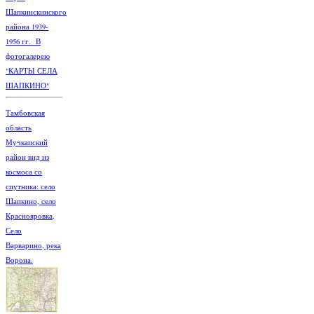
Шапкинскинского
района 1939-
1956 гг. В
фотогалерею
"КАРТЫ СЕЛА
ШАПКИНО"
Тамбовская
область
Мучкапский
район вид из
космоса со
спутника: село
Шапкино, село
Краснояровка,
Село
Варварино, река
Ворона.