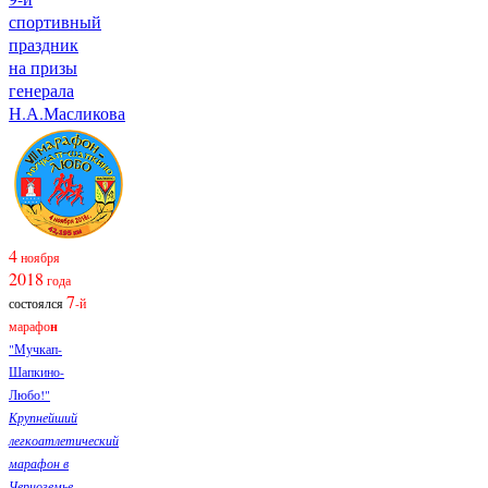
спортивный
праздник
на призы
генерала
Н.А.Масликова
4
ноября
2018
года
7
состоялся
-й
марафо
н
"Мучкап-
Шапкино-
Любо!"
Крупнейший
легкоатлетический
марафон в
Черноземье