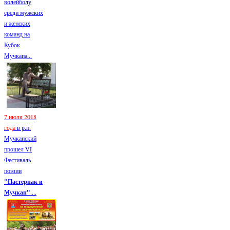
волейболу
среди мужских
и женских
команд на
Кубок
Мучкапа...
7 июля 2018
года
в р.п.
Мучкапский
прошел VI
Фестиваль
поэзии
"Пастернак и
Мучкап"
....