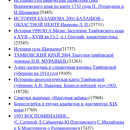
Воронежского края по карте 1732 года П. Лупандина и
И.Шишкова
(
25485
)
ИСТОРИЯ БАЛАШОВА.2001.БАЛАШОВ –
ОБЛАСТНОЙ ЦЕНТР.Иванова Л. П.
(
23731
)
История.1990.Ю.А.Мизис.Заселение Тамбовского края
в XVII—XVIII вв.Гл.2, п.1.Географ. характеристика.
(
23545
)
История села Шапкино
(
21737
)
ТАМБОВСКИЙ КРАЙ.2004.Трагедия тамбовской
деревни.Н.В. МУРАВЬЕВ.
(
21263
)
Адрес-календарь и справочная книжка Тамбовской
губернии на 1914 год
(
19105
)
Историко-археологическая карта Тамбовской
губернии А.Н. Нарцова. Борисоглебский уезд.1903.
(
18728
)
Семечки жареные «Народная забава»
(
17968
)
Борисоглебск в трудах краеведов и документах XIX
века
(
17769
)
1993 ВОСПОМИНАНИЯ...
(С.Сатиной,Л.Сабанеева,Ю.Поплавского,С.Михайлова
и Б.Моисеивича о Рахманинове)
(
17437
)