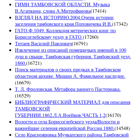
ГИМН ТАМБОВСКОЙ ОБЛАСТИ. Музыка
В.Агапкина, слова А.Митрофанова
(
17414
)
ВЗГЛЯД НА ИСТОРИЮ.2004.Очерк истории
заселения тамбовского края.Поповичева И.В.
(
17342
)
ГАТО.Ф.1049. Коллекция метрических книг по
Борисоглебскому уезду в ГАТО
(
17260
)
Титаев Василий Павлович
(
16791
)
Извлечение из описаний помещичьих имений в 100
душ и свыше. Тамбовская губерния. Тамбовский уезд.
1860.
(
16721
)
Поиск материалов о своих предках в Тамбовском
областном архиве. Мишин А. Фамильное наследие.
(
16679
)
Т. Л. Фроловская. Метафора раннего Пастернака.
(
16529
)
БИБЛИОГРАФИЧЕСКИЙ МАТЕРИАЛ для описания
ТАМБОВСКОЙ
ГУБЕРНИИ.1862.Л.А.Воейков.ЧАСТЬ 1,2
(
16170
)
Волости и села Борисоглебского уезда/Волости и
важнейшие селения европейской России.1880.
(
14548
)
Село Краснояровка Мучкапского района Тамбовской