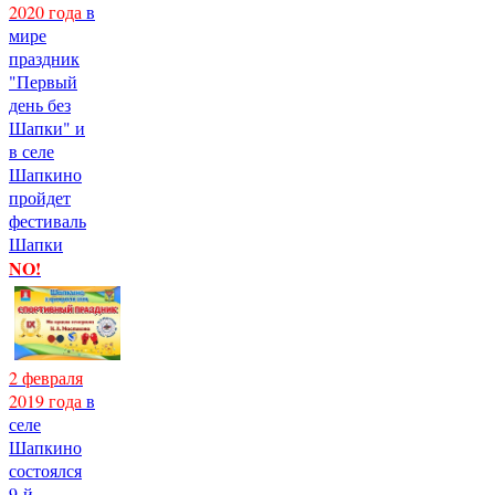
2020 года
в
мире
праздник
"Первый
день без
Шапки" и
в селе
Шапкино
пройдет
фестиваль
Шапки
NO!
2 февраля
2019 года
в
селе
Шапкино
состоялся
9-й