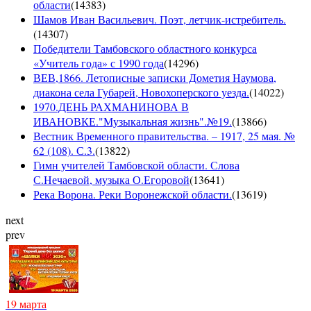
области
(
14383
)
Шамов Иван Васильевич. Поэт, летчик-истребитель.
(
14307
)
Победители Тамбовского областного конкурса
«Учитель года» с 1990 года
(
14296
)
ВЕВ,1866. Летописные записки Дометия Наумова,
диакона села Губарей, Новохоперского уезда.
(
14022
)
1970.ДЕНЬ РАХМАНИНОВА В
ИВАНОВКЕ."Музыкальная жизнь".№19.
(
13866
)
Вестник Временного правительства. – 1917, 25 мая. №
62 (108). С.3.
(
13822
)
Гимн учителей Тамбовской области. Слова
С.Нечаевой, музыка О.Егоровой
(
13641
)
Река Ворона. Реки Воронежской области.
(
13619
)
next
prev
19 марта