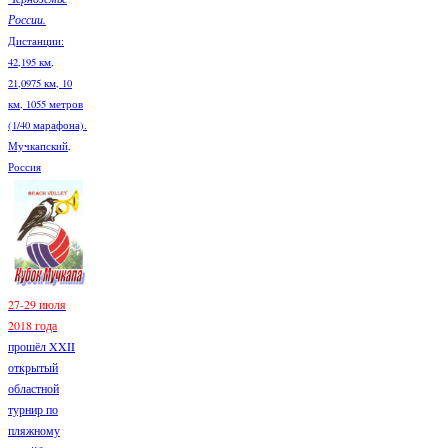
России.
Дистанции:
42,195 км,
21,0975 км, 10
км, 1055 метров
(1/40 марафона).
Мучкапский,
Россия
27-29 июля
2018 года
прошёл XXII
открытый
областной
турнир по
пляжному